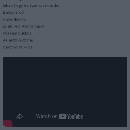
Jakab hegy és Szerkövek erdei
Baktai-erdő
Hubertlaki-tó
Lillafüredi Állami Vasút
Kőszegi bükkös
Az erdő orgonái
Bakonyi bükkös