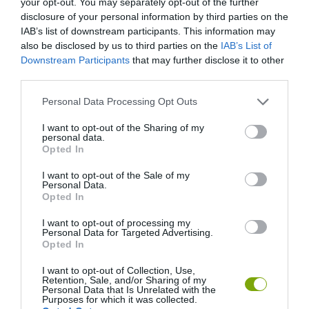
your opt-out. You may separately opt-out of the further
disclosure of your personal information by third parties on the
IAB’s list of downstream participants. This information may
also be disclosed by us to third parties on the
IAB’s List of
Downstream Participants
that may further disclose it to other
third parties.
Please note that this website/app uses one or more Google
Personal Data Processing Opt Outs
services and may gather and store information including but
not limited to your visit or usage behaviour. You may click to
I want to opt-out of the Sharing of my
personal data.
grant or deny consent to Google and its third-party tags to
Opted In
use your data for below specified purposes in below Google
consent section.
I want to opt-out of the Sale of my
Personal Data.
ELŐZŐ CIKK
Opted In
NAKASENDO ÚT: JAPÁN LEGÉRDEKESEBB ÚTJA, AMIT
I want to opt-out of processing my
LEGENDÁK ÉS MISZTIKUS TÖRTÉNETEK ÖVEZNEK
Personal Data for Targeted Advertising.
Opted In
KÖVETKEZŐ CIKK
I want to opt-out of Collection, Use,
Retention, Sale, and/or Sharing of my
EGY TÖKÉLETES SZAMÓCAFAJTA A VILÁG LEGDRÁGÁBB
Personal Data that Is Unrelated with the
Purposes for which it was collected.
GYÜMÖLCSE