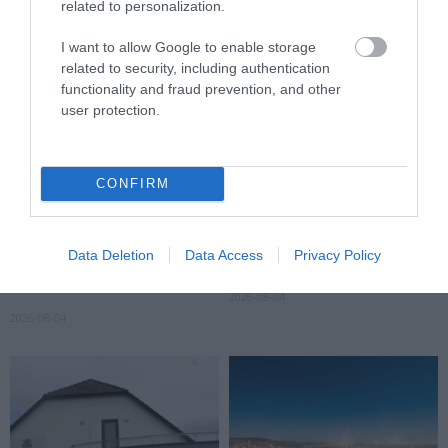
related to personalization.
I want to allow Google to enable storage
related to security, including authentication
functionality and fraud prevention, and other
user protection.
CONFIRM
KIRÁNDULÁS A
KIRÁNDULÁS A
PANNONHALMI
PANNONHALMI FŐAPÁTSÁG
Data Deletion
Data Access
Privacy Policy
GYÓGYNÖVÉNYKERTBE ÉS
PINCÉSZETÉBE
ILLATMÚZEUMBA
2026-08-04
2026-08-04