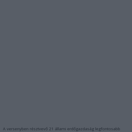
A versenyben résztvevő 21 állami erdőgazdaság legfontosabb