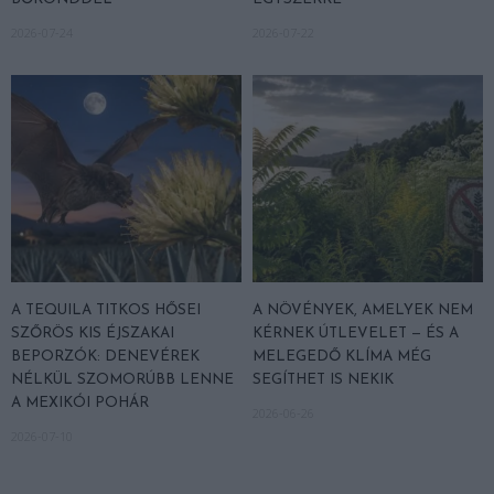
2026-07-24
2026-07-22
A TEQUILA TITKOS HŐSEI
A NÖVÉNYEK, AMELYEK NEM
SZŐRÖS KIS ÉJSZAKAI
KÉRNEK ÚTLEVELET — ÉS A
BEPORZÓK: DENEVÉREK
MELEGEDŐ KLÍMA MÉG
NÉLKÜL SZOMORÚBB LENNE
SEGÍTHET IS NEKIK
A MEXIKÓI POHÁR
2026-06-26
2026-07-10