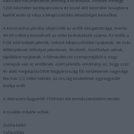
hálózatot használhatnak jelenleg a kirándulók. Emellett mintegy
1200 kilométer kerékpározásra és közel 400 kilométer lovaglásra
kijelölt erdei út várja a kikapcsolódási lehetőséget keresőket.
A koronavírus-járvány idején nőtt az erdők látogatottsága, évente
40-50 millióra becsülhető az erdei kirándulások száma. Az erdők a
Föld zöld tüdejét jelentik, nekünk kikapcsolódást nyújtanak, de más
élőlényeknek élőhelyet jelentenek, fészkelő-, búvóhelyet adnak,
táplálékot nyújtanak. A klímaváltozás szempontjából is nagy
szerepük van az erdőknek, ezért jelentős eredmény az, hogy száz
év alatt megduplázódott Magyarország fás területeinek nagysága.
Ma már 2,3 millió hektárt, az ország területének egynegyedét
borítja erdő.
A debreceni Nagyerdő 1939-ben lett természetvédelmi terület.
A további indulók voltak:
Zsófia-kilátó
Cuha-völgy