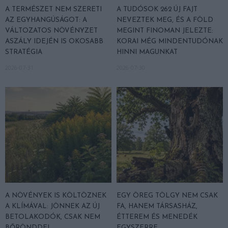
A TERMÉSZET NEM SZERETI
A TUDÓSOK 262 ÚJ FAJT
AZ EGYHANGÚSÁGOT: A
NEVEZTEK MEG, ÉS A FÖLD
VÁLTOZATOS NÖVÉNYZET
MEGINT FINOMAN JELEZTE:
ASZÁLY IDEJÉN IS OKOSABB
KORAI MÉG MINDENTUDÓNAK
STRATÉGIA
HINNI MAGUNKAT
2026-07-31
2026-07-30
A NÖVÉNYEK IS KÖLTÖZNEK
EGY ÖREG TÖLGY NEM CSAK
A KLÍMÁVAL: JÖNNEK AZ ÚJ
FA, HANEM TÁRSASHÁZ,
BETOLAKODÓK, CSAK NEM
ÉTTEREM ÉS MENEDÉK
BŐRÖNDDEL
EGYSZERRE