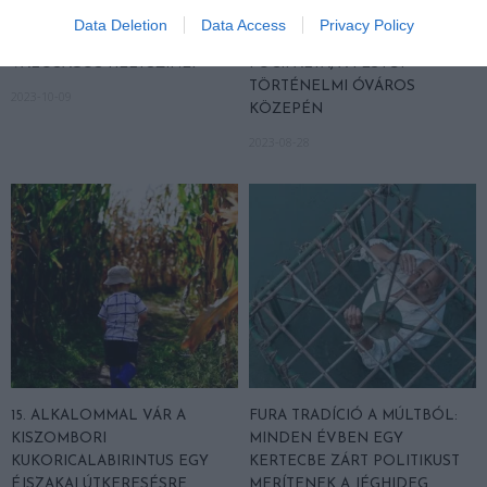
Data Deletion
Data Access
Privacy Policy
A DISNEY MESÉK, FILMEK
IGRALIŠTE BATARIJA: EGY
VALÓSÁGOS HELYSZÍNEI
FOCIPÁLYA, A FESTŐI
TÖRTÉNELMI ÓVÁROS
2023-10-09
KÖZEPÉN
2023-08-28
15. ALKALOMMAL VÁR A
FURA TRADÍCIÓ A MÚLTBÓL:
KISZOMBORI
MINDEN ÉVBEN EGY
KUKORICALABIRINTUS EGY
KERTECBE ZÁRT POLITIKUST
ÉJSZAKAI ÚTKERESÉSRE
MERÍTENEK A JÉGHIDEG