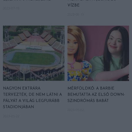
VÍZBE
2023-07-19
2023-06-19
NAGYON EXTRÁRA
MÉRFÖLDKŐ: A BARBIE
TERVEZTÉK, DE NEM LÁTNI A
BEMUTATTA AZ ELSŐ DOWN-
PÁLYÁT A VILÁG LEGFURÁBB
SZINDRÓMÁS BABÁT
STADIONJÁBAN
2023-05-02
2023-05-22