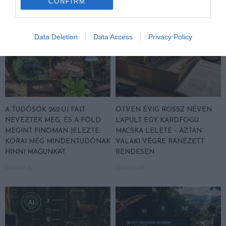
CONFIRM
Data Deletion
Data Access
Privacy Policy
A TUDÓSOK 262 ÚJ FAJT
ÖTVEN ÉVIG ROSSZ NÉVEN
NEVEZTEK MEG, ÉS A FÖLD
LAPULT EGY KARDFOGÚ
MEGINT FINOMAN JELEZTE:
MACSKA LELETE – AZTÁN
KORAI MÉG MINDENTUDÓNAK
VALAKI VÉGRE RÁNÉZETT
HINNI MAGUNKAT
RENDESEN
2026-07-30
2026-07-28