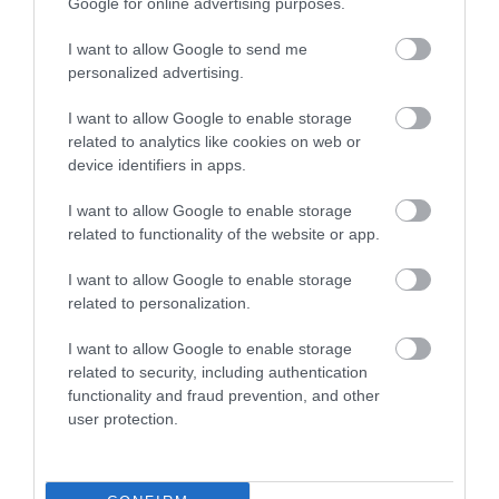
Google for online advertising purposes.
2026-08-06
2026-08-07
I want to allow Google to send me
personalized advertising.
I want to allow Google to enable storage
related to analytics like cookies on web or
device identifiers in apps.
I want to allow Google to enable storage
related to functionality of the website or app.
I want to allow Google to enable storage
related to personalization.
HŐKUPOLA MAGYARORSZÁG
NEM CSAK A RITKASÁGOK
FELETT: MI EZ A LÁTHATATLAN
BAJBAN VANNAK: A
I want to allow Google to enable storage
FEDŐ, ÉS MI TÖRTÉNIK
HÉTKÖZNAPI MADARAK ÉS
related to security, including authentication
ALATTA A TERMÉSZETTEL?
PILLANGÓK CSENDES
functionality and fraud prevention, and other
ELTŰNÉSE A NAGYOBB
2026-08-03
user protection.
VÉSZJEL
2026-08-03