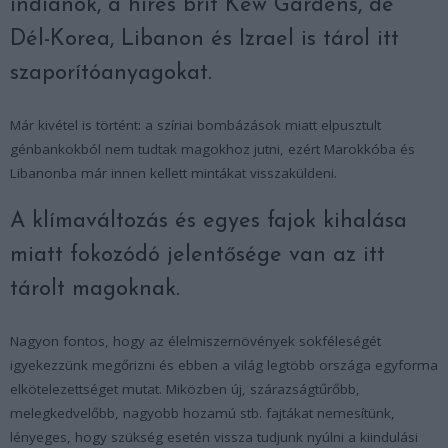
indiánok, a híres brit Kew Gardens, de
Dél-Korea, Libanon és Izrael is tárol itt
szaporítóanyagokat.
Már kivétel is történt: a szíriai bombázások miatt elpusztult
génbankokból nem tudtak magokhoz jutni, ezért Marokkóba és
Libanonba már innen kellett mintákat visszaküldeni.
A klímaváltozás és egyes fajok kihalása
miatt fokozódó jelentősége van az itt
tárolt magoknak.
Nagyon fontos, hogy az élelmiszernövények sokféleségét
igyekezzünk megőrizni és ebben a világ legtöbb országa egyforma
elkötelezettséget mutat. Miközben új, szárazságtűrőbb,
melegkedvelőbb, nagyobb hozamú stb. fajtákat nemesítünk,
lényeges, hogy szükség esetén vissza tudjunk nyúlni a kiindulási