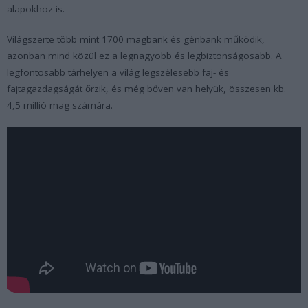
alapokhoz is.
Világszerte több mint 1700 magbank és génbank működik,
azonban mind közül ez a legnagyobb és legbiztonságosabb. A
legfontosabb tárhelyen a világ legszélesebb faj- és
fajtagazdagságát őrzik, és még bőven van helyük, összesen kb.
4,5 millió mag számára.