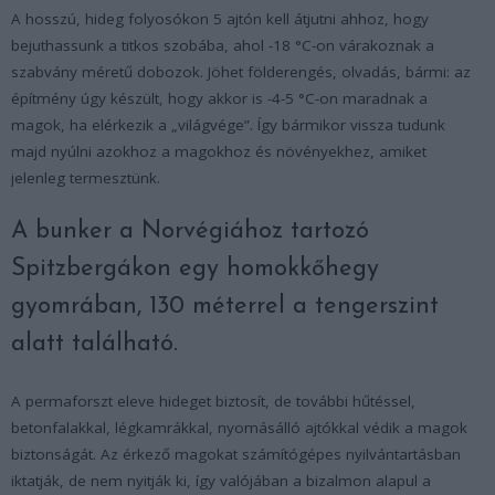
A hosszú, hideg folyosókon 5 ajtón kell átjutni ahhoz, hogy
bejuthassunk a titkos szobába, ahol -18 °C-on várakoznak a
szabvány méretű dobozok. Jöhet földerengés, olvadás, bármi: az
építmény úgy készült, hogy akkor is -4-5 °C-on maradnak a
magok, ha elérkezik a „világvége”. Így bármikor vissza tudunk
majd nyúlni azokhoz a magokhoz és növényekhez, amiket
jelenleg termesztünk.
A bunker a Norvégiához tartozó
Spitzbergákon egy homokkőhegy
gyomrában, 130 méterrel a tengerszint
alatt található.
A permaforszt eleve hideget biztosít, de további hűtéssel,
betonfalakkal, légkamrákkal, nyomásálló ajtókkal védik a magok
biztonságát. Az érkező magokat számítógépes nyilvántartásban
iktatják, de nem nyitják ki, így valójában a bizalmon alapul a