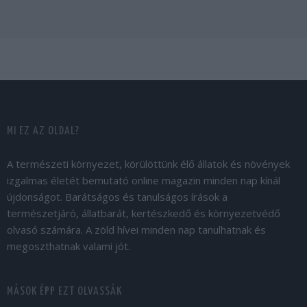
MI EZ AZ OLDAL?
A természeti környezet, körülöttünk élő állatok és növények
izgalmas életét bemutató online magazin minden nap kínál
újdonságot. Barátságos és tanulságos írások a
természetjáró, állatbarát, kertészkedő és környezetvédő
olvasó számára. A zöld hívei minden nap tanulhatnak és
megoszthatnak valami jót.
MÁSOK ÉPP EZT OLVASSÁK