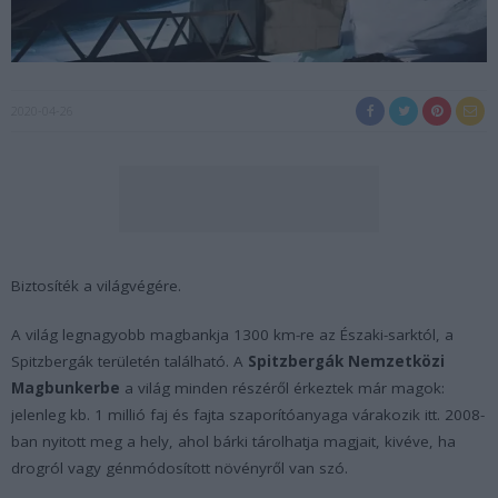
2020-04-26
Biztosíték a világvégére.
A világ legnagyobb magbankja 1300 km-re az Északi-sarktól, a
Spitzbergák területén található. A
Spitzbergák Nemzetközi
Magbunkerbe
a világ minden részéről érkeztek már magok:
jelenleg kb. 1 millió faj és fajta szaporítóanyaga várakozik itt. 2008-
ban nyitott meg a hely, ahol bárki tárolhatja magjait, kivéve, ha
drogról vagy génmódosított növényről van szó.