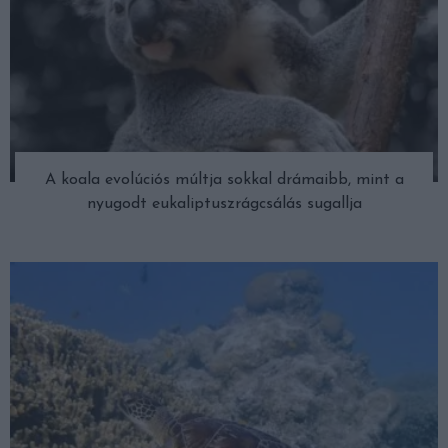
A koala evolúciós múltja sokkal drámaibb, mint a
nyugodt eukaliptuszrágcsálás sugallja