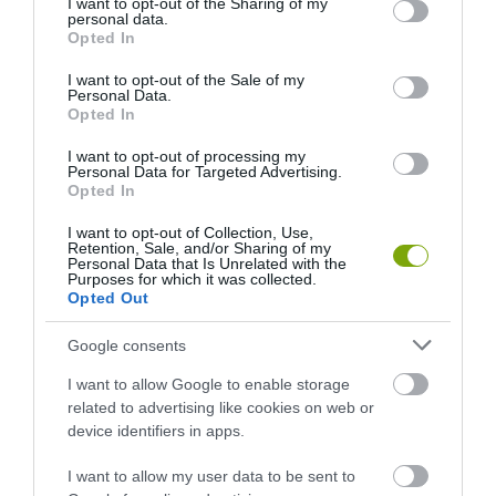
not limited to your visit or usage behaviour. You may click to
I want to opt-out of the Sharing of my
personal data.
JÉGKRÉMET
grant or deny consent to Google and its third-party tags to
Opted In
use your data for below specified purposes in below Google
consent section.
I want to opt-out of the Sale of my
Personal Data.
HASONLÓ ÉRDEKESSÉGEK
Opted In
I want to opt-out of processing my
Personal Data for Targeted Advertising.
Opted In
I want to opt-out of Collection, Use,
Retention, Sale, and/or Sharing of my
Personal Data that Is Unrelated with the
Purposes for which it was collected.
Opted Out
Google consents
I want to allow Google to enable storage
A KOALA EVOLÚCIÓS MÚLTJA
A KORALLZÁTONY NEM CSAK
related to advertising like cookies on web or
SOKKAL DRÁMAIBB, MINT A
SZÍNES HALAKBÓL ÁLL: MOST
device identifiers in apps.
NYUGODT
500 EDDIG ISMERETLEN
EUKALIPTUSZRÁGCSÁLÁS
LAKÓJÁT MUTATTA MEG
I want to allow my user data to be sent to
SUGALLJA