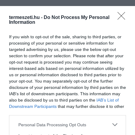
termeszeti.hu -
Do Not Process My Personal
Information
If you wish to opt-out of the sale, sharing to third parties, or
processing of your personal or sensitive information for
targeted advertising by us, please use the below opt-out
section to confirm your selection. Please note that after your
opt-out request is processed you may continue seeing
interest-based ads based on personal information utilized by
us or personal information disclosed to third parties prior to
your opt-out. You may separately opt-out of the further
disclosure of your personal information by third parties on the
ELŐZŐ CIKK
IAB’s list of downstream participants. This information may
also be disclosed by us to third parties on the
IAB’s List of
MÁR SZAMARAT IS BÉRELHETÜNK A
Downstream Participants
that may further disclose it to other
KONFERENCIABESZÉLGETÉSEINKHEZ EGY FARMRÓL
third parties.
Please note that this website/app uses one or more Google
Personal Data Processing Opt Outs
KÖVETKEZŐ CIKK
services and may gather and store information including but
VÁRANDÓS NŐKNEK SZÁNJÁK A SAVANYÚ, UBORKÁS