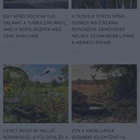
EGY APRÓ SÓLYOM TUD
A TEQUILA TITKOS HŐSEI
VALAMIT A TURBULENCIÁRÓL,
SZŐRÖS KIS ÉJSZAKAI
AMIT A REPÜLŐGÉPEK MÉG
BEPORZÓK: DENEVÉREK
CSAK TANULNAK
NÉLKÜL SZOMORÚBB LENNE
A MEXIKÓI POHÁR
2026-07-13
2026-07-10
LEHET, HOGY 20 MILLIÓ
JÖN A VADÁLLATOK
ROVARFAJ ÉL A FÖLDÖN, ÉS A
IDŐJÁRÁS-JELENTÉSE? ÚJ