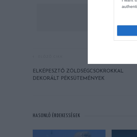
authenti
ELŐZŐ CIKK
ELKÉPESZTŐ ZÖLDSÉGCSOKROKKAL
DEKORÁLT PÉKSÜTEMÉNYEK
HASONLÓ ÉRDEKESSÉGEK