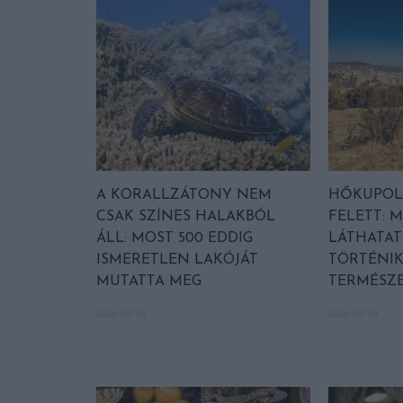
A KORALLZÁTONY NEM
HŐKUPOL
CSAK SZÍNES HALAKBÓL
FELETT: M
ÁLL: MOST 500 EDDIG
LÁTHATAT
ISMERETLEN LAKÓJÁT
TÖRTÉNIK
MUTATTA MEG
TERMÉSZE
2026-08-06
2026-08-03