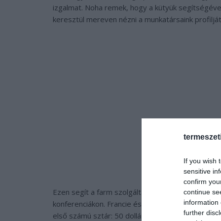
izgalmat. Noha remek, hogy a kütyük segítségéve
keresztül mereven nézni a munkatársaink profiljá
termeszet
If you wish 
sensitive in
confirm you
Ezen segít a farm szolgáltatása, a szamáron kívül
continue se
information 
konferenciákon. Francie és Mark Dunlap a Peace 
further disc
első számú sztár: 50 dollárért csatlakozik be az é