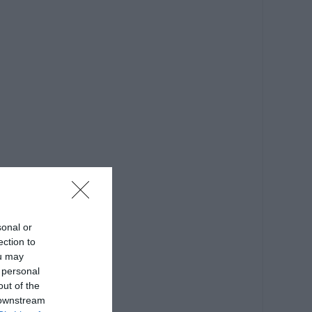
sonal or
ection to
ou may
 personal
out of the
 downstream