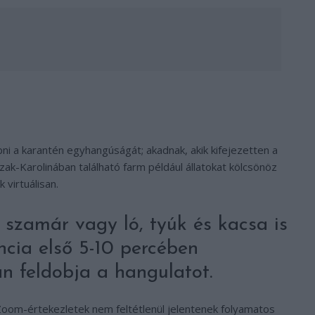
ni a karantén egyhangúságát; akadnak, akik kifejezetten a
k-Karolinában található farm például állatokat kölcsönöz
virtuálisan.
 szamár vagy ló, tyúk és kacsa is
ncia első 5-10 percében
an feldobja a hangulatot.
oom-értekezletek nem feltétlenül jelentenek folyamatos