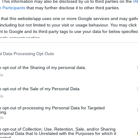
. This information may also be disclosed by us to third parties on the
IA
Participants
that may further disclose it to other third parties.
m_source=ig_embed
 that this website/app uses one or more Google services and may gath
including but not limited to your visit or usage behaviour. You may click 
megéri a befektetést, ha utána a munka jobban megy és a
 to Google and its third-party tags to use your data for below specifi
ogle consent section.
l Data Processing Opt Outs
o opt-out of the Sharing of my personal data.
ásokhoz, mert állítólag özönlenek a hívások. Úgy tűnik, hogy
In
o opt-out of the Sale of my Personal Data.
In
to opt-out of processing my Personal Data for Targeted
ing.
In
o opt-out of Collection, Use, Retention, Sale, and/or Sharing
ersonal Data that Is Unrelated with the Purposes for which it
lected.