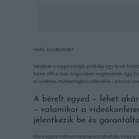
Helló, kezdhetünk?
Mindenki a maga módján próbálja egy kicsit feldob
home office-ban dolgozókon segítenének. Egy Észa
az unalmas munkamegbeszélésekre – persze csak 
A bérelt egyed – lehet akár
– valamikor a videókonfere
jelentkezik be és garantált
Mára egyre többen megtapasztalhatták, hogy a Z