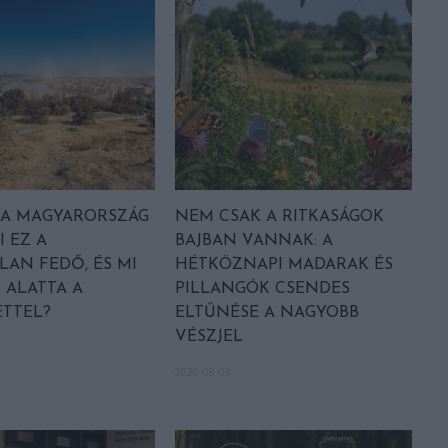
A MAGYARORSZÁG
NEM CSAK A RITKASÁGOK
I EZ A
BAJBAN VANNAK: A
LAN FEDŐ, ÉS MI
HÉTKÖZNAPI MADARAK ÉS
 ALATTA A
PILLANGÓK CSENDES
TTEL?
ELTŰNÉSE A NAGYOBB
VÉSZJEL
2026-08-03