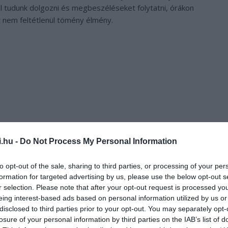
l tudunk dolgozni és megbeszéléseket folytatni, órákon
t nem feltétlenül tömény élmény.
i.hu -
Do Not Process My Personal Information
to opt-out of the sale, sharing to third parties, or processing of your per
formation for targeted advertising by us, please use the below opt-out s
r selection. Please note that after your opt-out request is processed y
 számos más állat tud részt venni így a telefonos
eing interest-based ads based on personal information utilized by us or
disclosed to third parties prior to your opt-out. You may separately opt-
N Peas Farm tulajdonosai szerint Mambo, a mini szamár az
losure of your personal information by third parties on the IAB’s list of
rtekezletre.