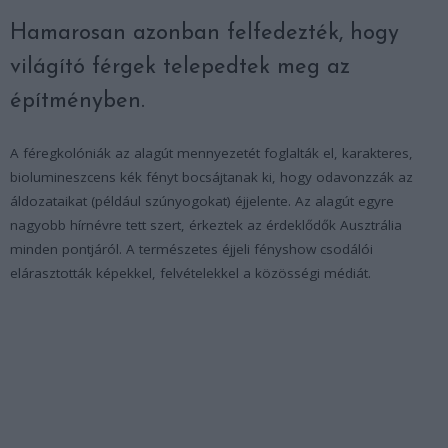
Hamarosan azonban felfedezték, hogy
világító férgek telepedtek meg az
építményben.
A féregkolóniák az alagút mennyezetét foglalták el, karakteres,
biolumineszcens kék fényt bocsájtanak ki, hogy odavonzzák az
áldozataikat (például szúnyogokat) éjjelente. Az alagút egyre
nagyobb hírnévre tett szert, érkeztek az érdeklődők Ausztrália
minden pontjáról. A természetes éjjeli fényshow csodálói
elárasztották képekkel, felvételekkel a közösségi médiát.