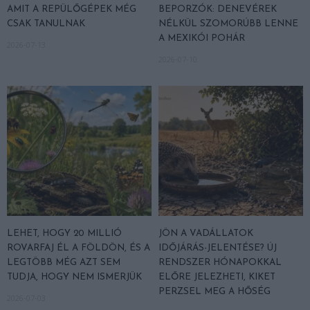
AMIT A REPÜLŐGÉPEK MÉG
BEPORZÓK: DENEVÉREK
CSAK TANULNAK
NÉLKÜL SZOMORÚBB LENNE
A MEXIKÓI POHÁR
2026-07-13
2026-07-10
LEHET, HOGY 20 MILLIÓ
JÖN A VADÁLLATOK
ROVARFAJ ÉL A FÖLDÖN, ÉS A
IDŐJÁRÁS-JELENTÉSE? ÚJ
LEGTÖBB MÉG AZT SEM
RENDSZER HÓNAPOKKAL
TUDJA, HOGY NEM ISMERJÜK
ELŐRE JELEZHETI, KIKET
PERZSEL MEG A HŐSÉG
2026-07-03