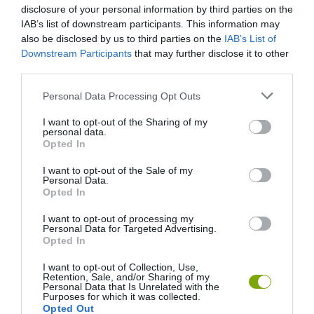
disclosure of your personal information by third parties on the
IAB’s list of downstream participants. This information may
also be disclosed by us to third parties on the
IAB’s List of
Downstream Participants
that may further disclose it to other
third parties.
Please note that this website/app uses one or more Google
Personal Data Processing Opt Outs
services and may gather and store information including but
not limited to your visit or usage behaviour. You may click to
I want to opt-out of the Sharing of my
personal data.
grant or deny consent to Google and its third-party tags to
Opted In
use your data for below specified purposes in below Google
consent section.
I want to opt-out of the Sale of my
Personal Data.
Opted In
I want to opt-out of processing my
Personal Data for Targeted Advertising.
Opted In
I want to opt-out of Collection, Use,
Retention, Sale, and/or Sharing of my
Personal Data that Is Unrelated with the
Purposes for which it was collected.
Opted Out