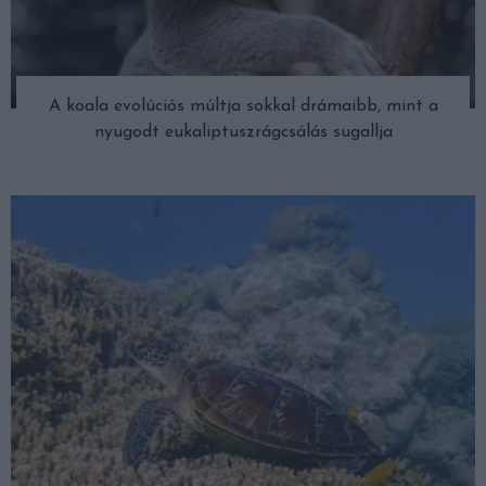
A koala evolúciós múltja sokkal drámaibb, mint a
nyugodt eukaliptuszrágcsálás sugallja