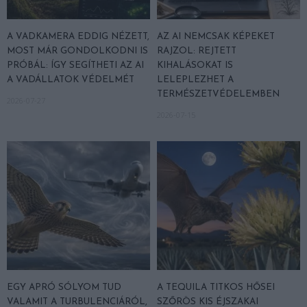
A VADKAMERA EDDIG NÉZETT,
AZ AI NEMCSAK KÉPEKET
MOST MÁR GONDOLKODNI IS
RAJZOL: REJTETT
PRÓBÁL: ÍGY SEGÍTHETI AZ AI
KIHALÁSOKAT IS
A VADÁLLATOK VÉDELMÉT
LELEPLEZHET A
TERMÉSZETVÉDELEMBEN
2026-07-27
2026-07-15
EGY APRÓ SÓLYOM TUD
A TEQUILA TITKOS HŐSEI
VALAMIT A TURBULENCIÁRÓL,
SZŐRÖS KIS ÉJSZAKAI