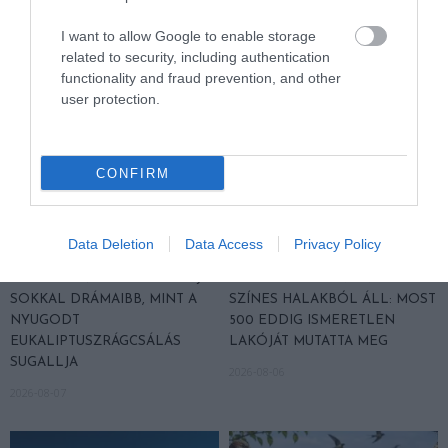
HASONLÓ ÉRDEKESSÉGEK
I want to allow Google to enable storage
related to security, including authentication
functionality and fraud prevention, and other
user protection.
CONFIRM
Data Deletion
Data Access
Privacy Policy
A KOALA EVOLÚCIÓS MÚLTJA
A KORALLZÁTONY NEM CSAK
SOKKAL DRÁMAIBB, MINT A
SZÍNES HALAKBÓL ÁLL: MOST
NYUGODT
500 EDDIG ISMERETLEN
EUKALIPTUSZRÁGCSÁLÁS
LAKÓJÁT MUTATTA MEG
SUGALLJA
2026-08-06
2026-08-07