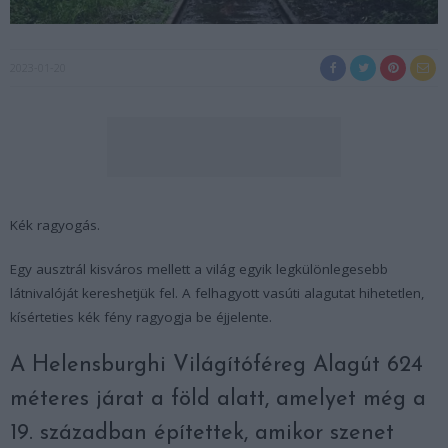
2023-01-20
Kék ragyogás.
Egy ausztrál kisváros mellett a világ egyik legkülönlegesebb
látnivalóját kereshetjük fel. A felhagyott vasúti alagutat hihetetlen,
kísérteties kék fény ragyogja be éjjelente.
A Helensburghi Világítóféreg Alagút 624
méteres járat a föld alatt, amelyet még a
19. században építettek, amikor szenet