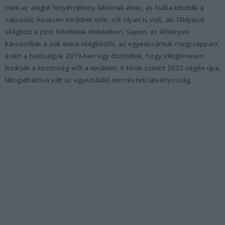
mint az alagút fényérzékeny lakóinak élete, és hiába tiltották a
vakuzást, kevesen törődtek vele, sőt olyan is volt, aki fáklyával
világított a jobb felvételek érdekében. Sajnos az élőlények
károsodtak a sok extra világítástól, az egyedszámuk megcsappant,
ezért a hatóságok 2019-ben úgy döntöttek, hogy ideiglenesen
lezárják a közönség elől a területet. A hírek szerint 2022 végén újra
látogathatóvá vált az egyedülálló természeti látványosság.