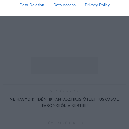
Data Deletion
Data Access
Privacy Policy
ELŐZŐ CIKK
NE HAGYD KI IDÉN: 19 FANTASZTIKUS ÖTLET TUSKÓBÓL,
FARÖNKBŐL A KERTBE!
KÖVETKEZŐ CIKK