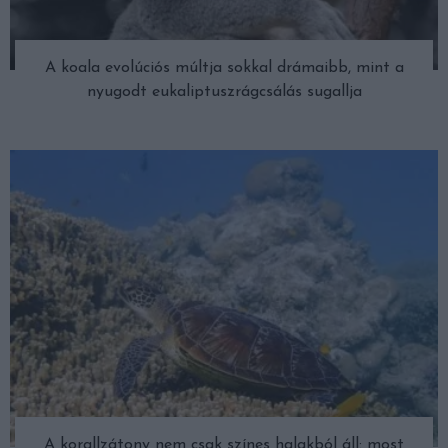
A koala evolúciós múltja sokkal drámaibb, mint a
nyugodt eukaliptuszrágcsálás sugallja
A korallzátony nem csak színes halakból áll: most