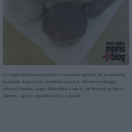
A megtisztított kavicsra először ceruzával rajzoljuk fel a vetemény
kontúrját, majd színes festékkel fessük ki. Két-három réteget
célszerű felvinni, végén felkerülhet a név is. Ne felejtsük el lakkal
átkenni – így lesz igazán tartós a művünk.