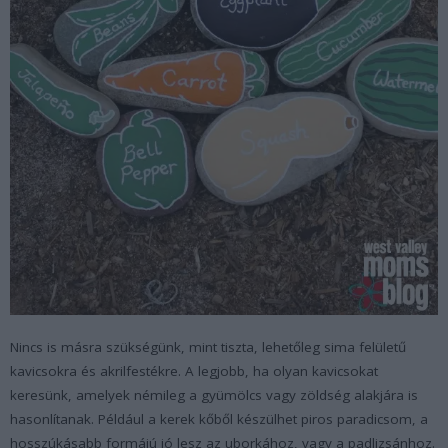
Nincs is másra szükségünk, mint tiszta, lehetőleg sima felületű
kavicsokra és akrilfestékre. A legjobb, ha olyan kavicsokat
keresünk, amelyek némileg a gyümölcs vagy zöldség alakjára is
hasonlítanak. Például a kerek kőből készülhet piros paradicsom, a
hosszúkásabb formájú jó lesz az uborkához, vagy a padlizsánhoz.