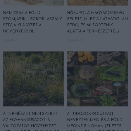
NEM CSAK A FÖLD
HŐKUPOLA MAGYARORSZÁG
SZOMJAZIK: LÉGKÖRI ASZÁLY
FELETT: MI EZ A LÁTHATATLAN
SZÍVJA KI A VIZET A
FEDŐ, ÉS MI TÖRTÉNIK
NÖVÉNYEKBŐL
ALATTA A TERMÉSZETTEL?
2026-08-04
2026-08-03
A TERMÉSZET NEM SZERETI
A TUDÓSOK 262 ÚJ FAJT
AZ EGYHANGÚSÁGOT: A
NEVEZTEK MEG, ÉS A FÖLD
VÁLTOZATOS NÖVÉNYZET
MEGINT FINOMAN JELEZTE: