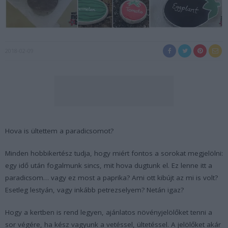
2018-02-09
Hova is ültettem a paradicsomot?
Minden hobbikertész tudja, hogy miért fontos a sorokat megjelölni:
egy idő után fogalmunk sincs, mit hova dugtunk el. Ez lenne itt a
paradicsom… vagy ez most a paprika? Ami ott kibújt az mi is volt?
Esetleg lestyán, vagy inkább petrezselyem? Netán igaz?
Hogy a kertben is rend legyen, ajánlatos növényjelölőket tenni a
sor végére, ha kész vagyunk a vetéssel, ültetéssel. A jelölőket akár