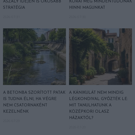
ASZÁLY IDEJÉN IS OKOSABB
KORAI MÉG MINDENTUDÓNAK
STRATÉGIA
HINNI MAGUNKAT
2026-07-31
2026-07-30
A BETONBA SZORÍTOTT PATAK
A KÁNIKULÁT NEM MINDIG
IS TUDNA ÉLNI, HA VÉGRE
LÉGKONDIVAL GYŐZTÉK LE:
NEM CSATORNAKÉNT
MIT TANULHATUNK A
KEZELNÉNK
KÖZÉPKORI OLASZ
HÁZAKTÓL?
2026-07-29
2026-07-20