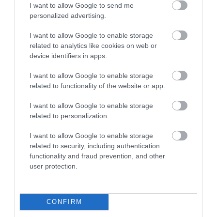
I want to allow Google to send me
personalized advertising.
I want to allow Google to enable storage
A TUDÓSOK 262 ÚJ FAJT
ÖTVEN ÉVIG ROSSZ NÉVEN
related to analytics like cookies on web or
NEVEZTEK MEG, ÉS A FÖLD
LAPULT EGY KARDFOGÚ
device identifiers in apps.
MEGINT FINOMAN JELEZTE:
MACSKA LELETE – AZTÁN
KORAI MÉG MINDENTUDÓNAK
VALAKI VÉGRE RÁNÉZETT
I want to allow Google to enable storage
HINNI MAGUNKAT
RENDESEN
related to functionality of the website or app.
2026-07-30
2026-07-28
I want to allow Google to enable storage
related to personalization.
I want to allow Google to enable storage
related to security, including authentication
functionality and fraud prevention, and other
user protection.
CONFIRM