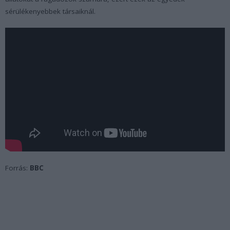
sérülékenyebbek társaiknál.
Forrás:
BBC