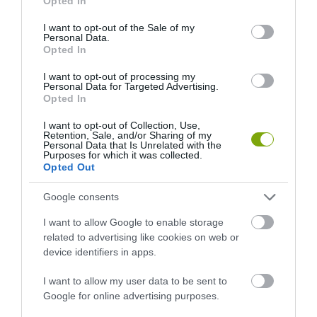
Opted In
use your data for below specified purposes in below Google
consent section.
I want to opt-out of the Sale of my
Personal Data.
Opted In
I want to opt-out of processing my
Personal Data for Targeted Advertising.
Opted In
HŐKUPOLA MAGYARORSZÁG
NEM CSAK A RITKASÁGOK
FELETT: MI EZ A LÁTHATATLAN
BAJBAN VANNAK: A
I want to opt-out of Collection, Use,
Retention, Sale, and/or Sharing of my
FEDŐ, ÉS MI TÖRTÉNIK
HÉTKÖZNAPI MADARAK ÉS
Personal Data that Is Unrelated with the
ALATTA A TERMÉSZETTEL?
PILLANGÓK CSENDES
Purposes for which it was collected.
ELTŰNÉSE A NAGYOBB
Opted Out
2026-08-03
VÉSZJEL
Google consents
2026-08-03
I want to allow Google to enable storage
related to advertising like cookies on web or
device identifiers in apps.
I want to allow my user data to be sent to
Google for online advertising purposes.