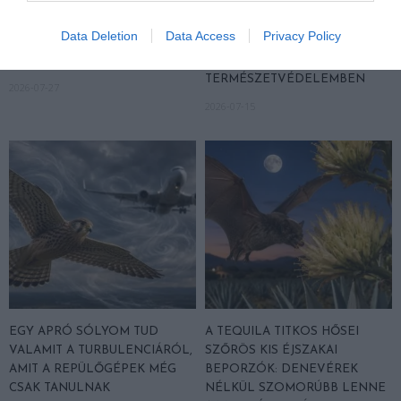
A VADKAMERA EDDIG NÉZETT,
AZ AI NEMCSAK KÉPEKET
MOST MÁR GONDOLKODNI IS
RAJZOL: REJTETT
Data Deletion
Data Access
Privacy Policy
PRÓBÁL: ÍGY SEGÍTHETI AZ AI
KIHALÁSOKAT IS
A VADÁLLATOK VÉDELMÉT
LELEPLEZHET A
TERMÉSZETVÉDELEMBEN
2026-07-27
2026-07-15
EGY APRÓ SÓLYOM TUD
A TEQUILA TITKOS HŐSEI
VALAMIT A TURBULENCIÁRÓL,
SZŐRÖS KIS ÉJSZAKAI
AMIT A REPÜLŐGÉPEK MÉG
BEPORZÓK: DENEVÉREK
CSAK TANULNAK
NÉLKÜL SZOMORÚBB LENNE