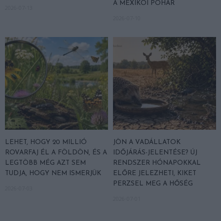
A MEXIKÓI POHÁR
2026-07-13
2026-07-10
LEHET, HOGY 20 MILLIÓ
JÖN A VADÁLLATOK
ROVARFAJ ÉL A FÖLDÖN, ÉS A
IDŐJÁRÁS-JELENTÉSE? ÚJ
LEGTÖBB MÉG AZT SEM
RENDSZER HÓNAPOKKAL
TUDJA, HOGY NEM ISMERJÜK
ELŐRE JELEZHETI, KIKET
PERZSEL MEG A HŐSÉG
2026-07-03
2026-07-01