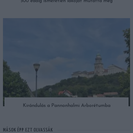
500 eddig ismeretlen lakóját mutatta meg
Kirándulás a Pannonhalmi Arborétumba
MÁSOK ÉPP EZT OLVASSÁK