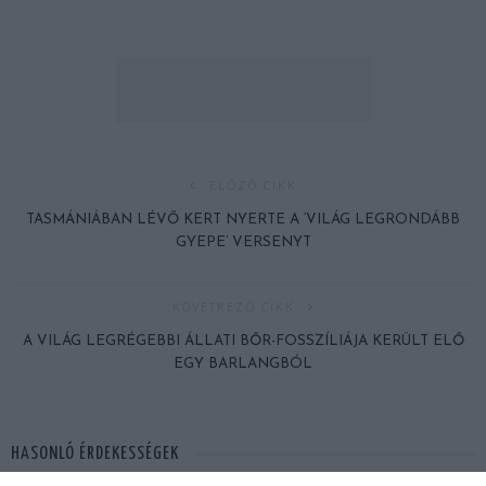
ELŐZŐ CIKK
TASMÁNIÁBAN LÉVŐ KERT NYERTE A ‘VILÁG LEGRONDÁBB
GYEPE’ VERSENYT
KÖVETKEZŐ CIKK
A VILÁG LEGRÉGEBBI ÁLLATI BŐR-FOSSZÍLIÁJA KERÜLT ELŐ
EGY BARLANGBÓL
HASONLÓ ÉRDEKESSÉGEK