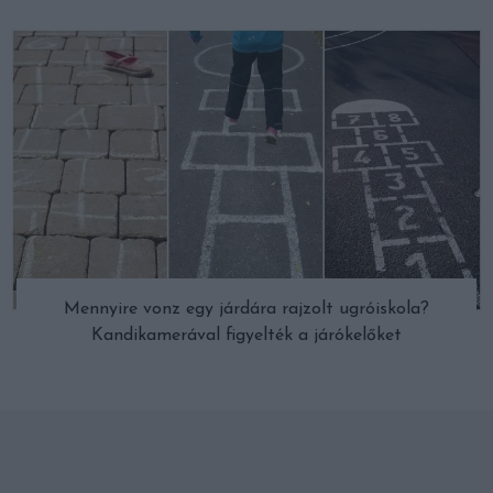
Mennyire vonz egy járdára rajzolt ugróiskola?
Kandikamerával figyelték a járókelőket