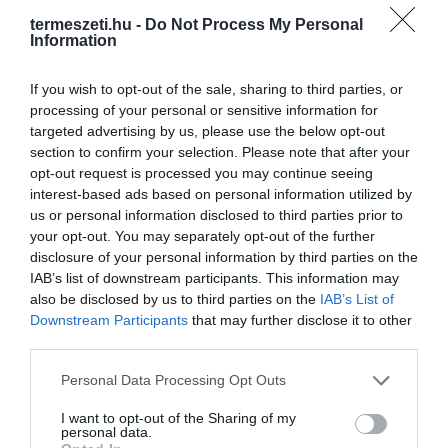
termeszeti.hu -
Do Not Process My Personal
Information
If you wish to opt-out of the sale, sharing to third parties, or
processing of your personal or sensitive information for
targeted advertising by us, please use the below opt-out
section to confirm your selection. Please note that after your
opt-out request is processed you may continue seeing
interest-based ads based on personal information utilized by
us or personal information disclosed to third parties prior to
A KOALA EVOLÚCIÓS MÚLTJA
A KORALLZÁTONY NEM CSAK
your opt-out. You may separately opt-out of the further
SOKKAL DRÁMAIBB, MINT A
SZÍNES HALAKBÓL ÁLL: MOST
disclosure of your personal information by third parties on the
NYUGODT
500 EDDIG ISMERETLEN
IAB’s list of downstream participants. This information may
EUKALIPTUSZRÁGCSÁLÁS
LAKÓJÁT MUTATTA MEG
also be disclosed by us to third parties on the
IAB’s List of
SUGALLJA
Downstream Participants
that may further disclose it to other
2026-08-06
third parties.
2026-08-07
Please note that this website/app uses one or more Google
Personal Data Processing Opt Outs
services and may gather and store information including but
not limited to your visit or usage behaviour. You may click to
I want to opt-out of the Sharing of my
personal data.
grant or deny consent to Google and its third-party tags to