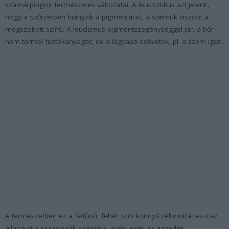
szamárpingvin természetes változatai. A leucisztikus azt jelenti,
hogy a szőrzetben hiányzik a pigmentáció, a szemük viszont a
megszokott színű. A leucizmus pigmentszegénységgel jár, a bőr
nem termel festékanyagot, de a lágyabb szövetek, pl. a szem igen.
A természetben ez a feltűnő, fehér szín könnyű célponttá teszi az
állatokat a ragadozók számára, ezért ezek az egyedek