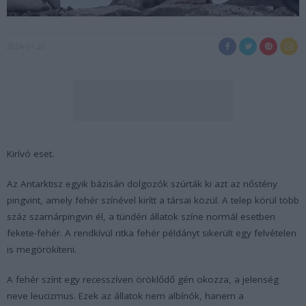
2024-01-20
Kirívó eset.
Az Antarktisz egyik bázisán dolgozók szúrták ki azt az nőstény
pingvint, amely fehér színével kirítt a társai közül. A telep körül több
száz szamárpingvin él, a tündéri állatok színe normál esetben
fekete-fehér. A rendkívül ritka fehér példányt sikerült egy felvételen
is megörökíteni.
A fehér színt egy recesszíven öröklődő gén okozza, a jelenség
neve leucizmus. Ezek az állatok nem albínók, hanem a