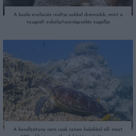
A koala evolúciós múltja sokkal drámaibb, mint a
nyugodt eukaliptuszrágcsálás sugallja
A korallzátony nem csak színes halakból áll: most