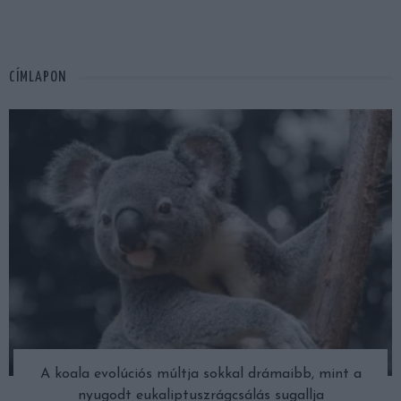
CÍMLAPON
A koala evolúciós múltja sokkal drámaibb, mint a
nyugodt eukaliptuszrágcsálás sugallja