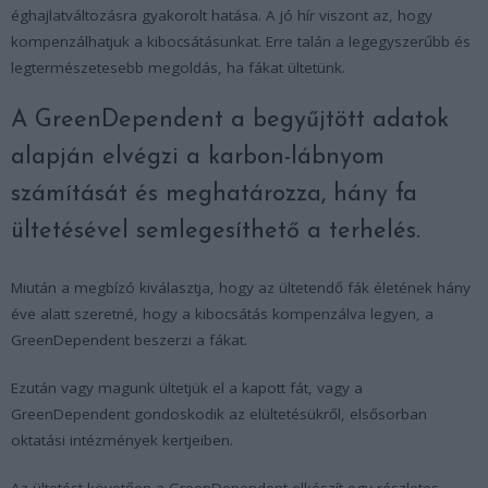
éghajlatváltozásra gyakorolt hatása. A jó hír viszont az, hogy
kompenzálhatjuk a kibocsátásunkat. Erre talán a legegyszerűbb és
legtermészetesebb megoldás, ha fákat ültetünk.
A GreenDependent a begyűjtött adatok
alapján elvégzi a karbon-lábnyom
számítását és meghatározza, hány fa
ültetésével semlegesíthető a terhelés.
Miután a megbízó kiválasztja, hogy az ültetendő fák életének hány
éve alatt szeretné, hogy a kibocsátás kompenzálva legyen, a
GreenDependent beszerzi a fákat.
Ezután vagy magunk ültetjük el a kapott fát, vagy a
GreenDependent gondoskodik az elültetésükről, elsősorban
oktatási intézmények kertjeiben.
Az ültetést követően a GreenDependent elkészít egy részletes,