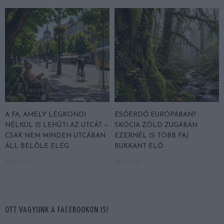
A FA, AMELY LÉGKONDI
ESŐERDŐ EURÓPÁBAN?
NÉLKÜL IS LEHŰTI AZ UTCÁT —
SKÓCIA ZÖLD ZUGÁBAN
CSAK NEM MINDEN UTCÁBAN
EZERNÉL IS TÖBB FAJ
ÁLL BELŐLE ELÉG
BUKKANT ELŐ
2026-06-05
2026-06-01
OTT VAGYUNK A FACEBOOKON IS!