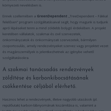
környezeti nevelésben is.
Ennek szellemében a
GreenDependent
„TreeDependent – Fákkal
felelősen” program szolgáltatásaival segít, hogy magunk is tudjunk
apró lépéseket tenni a mind zöldebb bolygó érdekében. A projekt
keretében vállalatok, szakmai és civil szervezetek,
önkormányzatok és önkormányzati szervezetek, bármilyen
csoportosulás, amely rendezvényeket szervez vagy projektet vezet
és magánszemélyek is jelentkezhetnek az igénybe vehető
szolgáltatásokra.
A szakmai tanácsadás rendezvények
zöldítése és karbonkibocsátásának
csökkentése céljából elérhető.
Hasznos lehet a rendezvények, illetve nagyobb utazások (pl.
repülőutak) karbon-lábnyomának kiszámítása is, valamint a