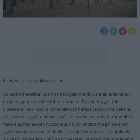
2019-10-02
Kis lépés a klímaváltozás ellen.
Az utóbbi hetekben számos mozgalom indult annak érdekében,
hogy bolygónkat minél több fa borítsa. Tudjuk, hogy a fák
ültetésével nem csak a klímaváltozás hatásait tudjuk mérsékelni,
de számos egyéb előnnyel is jár ez a módszer: egy fa megfelelő
fajtaválasztás esetén hozzájárul a biodiverzitás megőrzéséhez,
gyümölcsöt teremhet, élőhelyet és táplálékot biztosít állatoknak,
árnyékol, közvetlenül hűti a környezetét, valamint szerepe lehet a