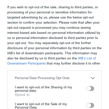
If you wish to opt-out of the sale, sharing to third parties, or
processing of your personal or sensitive information for
targeted advertising by us, please use the below opt-out
section to confirm your selection. Please note that after your
opt-out request is processed you may continue seeing
interest-based ads based on personal information utilized by
us or personal information disclosed to third parties prior to
your opt-out. You may separately opt-out of the further
ELŐZŐ CIKK
disclosure of your personal information by third parties on the
IAB’s list of downstream participants. This information may
SERTÉSPESTIST TALÁLTAK BUDAKESZINÉL A VADDISZNÓKBAN,
also be disclosed by us to third parties on the
IAB’s List of
MEGKEZDTÉK A LEÖLÉSÜKET
Downstream Participants
that may further disclose it to other
third parties.
KÖVETKEZŐ CIKK
Please note that this website/app uses one or more Google
Personal Data Processing Opt Outs
services and may gather and store information including but
SOVÁNYABBAK A GILISZTÁK A MŰANYAGGAL TELI FÖLDBEN
not limited to your visit or usage behaviour. You may click to
I want to opt-out of the Sharing of my
personal data.
grant or deny consent to Google and its third-party tags to
Opted In
use your data for below specified purposes in below Google
consent section.
HASONLÓ ÉRDEKESSÉGEK
I want to opt-out of the Sale of my
Personal Data.