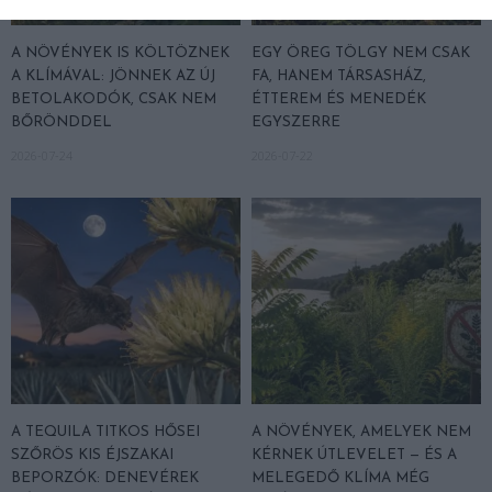
A NÖVÉNYEK IS KÖLTÖZNEK
EGY ÖREG TÖLGY NEM CSAK
A KLÍMÁVAL: JÖNNEK AZ ÚJ
FA, HANEM TÁRSASHÁZ,
BETOLAKODÓK, CSAK NEM
ÉTTEREM ÉS MENEDÉK
BŐRÖNDDEL
EGYSZERRE
2026-07-24
2026-07-22
A TEQUILA TITKOS HŐSEI
A NÖVÉNYEK, AMELYEK NEM
SZŐRÖS KIS ÉJSZAKAI
KÉRNEK ÚTLEVELET — ÉS A
BEPORZÓK: DENEVÉREK
MELEGEDŐ KLÍMA MÉG