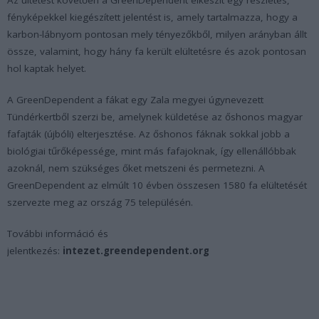
fényképekkel kiegészített jelentést is, amely tartalmazza, hogy a
karbon-lábnyom pontosan mely tényezőkből, milyen arányban állt
össze, valamint, hogy hány fa került elültetésre és azok pontosan
hol kaptak helyet.
A GreenDependent a fákat egy Zala megyei úgynevezett
Tündérkertből szerzi be, amelynek küldetése az őshonos magyar
fafajták (újbóli) elterjesztése. Az őshonos fáknak sokkal jobb a
biológiai tűrőképessége, mint más fafajoknak, így ellenállóbbak
azoknál, nem szükséges őket metszeni és permetezni. A
GreenDependent az elmúlt 10 évben összesen 1580 fa elültetését
szervezte meg az ország 75 településén.
További információ és
jelentkezés:
intezet.greendependent.org