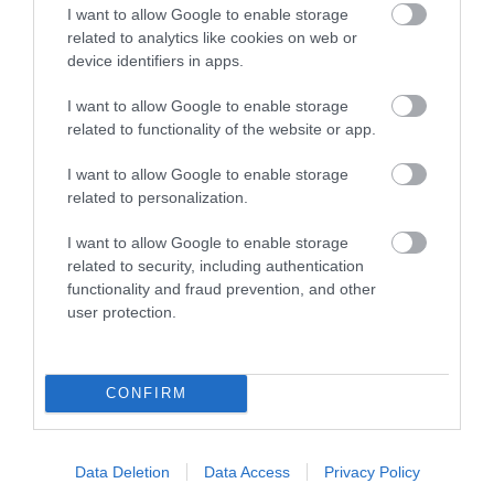
I want to allow Google to enable storage
related to analytics like cookies on web or
device identifiers in apps.
I want to allow Google to enable storage
related to functionality of the website or app.
A TERMÉSZET NEM SZERETI
A TUDÓSOK 262 ÚJ FAJT
AZ EGYHANGÚSÁGOT: A
NEVEZTEK MEG, ÉS A FÖLD
I want to allow Google to enable storage
VÁLTOZATOS NÖVÉNYZET
MEGINT FINOMAN JELEZTE:
related to personalization.
ASZÁLY IDEJÉN IS OKOSABB
KORAI MÉG MINDENTUDÓNAK
STRATÉGIA
HINNI MAGUNKAT
I want to allow Google to enable storage
related to security, including authentication
2026-07-31
2026-07-30
functionality and fraud prevention, and other
user protection.
CONFIRM
Data Deletion
Data Access
Privacy Policy