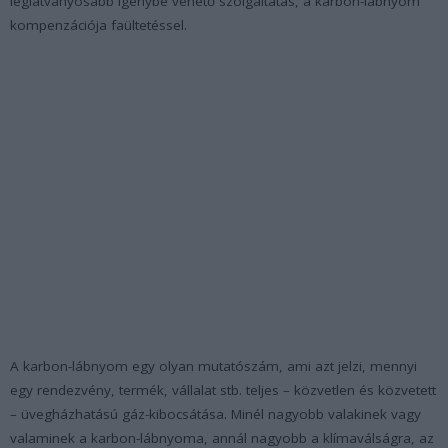
leglátványosabb igénybe vehető szolgáltatás, a karbon-lábnyom
kompenzációja faültetéssel.
A karbon-lábnyom egy olyan mutatószám, ami azt jelzi, mennyi
egy rendezvény, termék, vállalat stb. teljes – közvetlen és közvetett
– üvegházhatású gáz-kibocsátása. Minél nagyobb valakinek vagy
valaminek a karbon-lábnyoma, annál nagyobb a klímaválságra, az