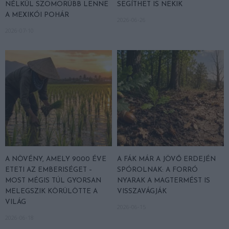
NÉLKÜL SZOMORÚBB LENNE
SEGÍTHET IS NEKIK
A MEXIKÓI POHÁR
2026-06-26
2026-07-10
A NÖVÉNY, AMELY 9000 ÉVE
A FÁK MÁR A JÖVŐ ERDEJÉN
ETETI AZ EMBERISÉGET –
SPÓROLNAK: A FORRÓ
MOST MÉGIS TÚL GYORSAN
NYARAK A MAGTERMÉST IS
MELEGSZIK KÖRÜLÖTTE A
VISSZAVÁGJÁK
VILÁG
2026-06-15
2026-06-18