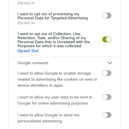
Opted In
I want to opt-out of processing my
Personal Data for Targeted Advertising.
Opted In
I want to opt-out of Collection, Use,
Retention, Sale, and/or Sharing of my
Personal Data that Is Unrelated with the
Purposes for which it was collected.
Opted Out
Google consents
KIRÁNDULÁS PANNONHALMA
HŐKUPOLA MAGYARORSZÁG
I want to allow Google to enable storage
KÖRNYÉKÉN: TERMÉSZET,
FELETT: MI EZ A LÁTHATATLAN
related to advertising like cookies on web or
SZŐLŐ ÉS KOMLÓ
FEDŐ, ÉS MI TÖRTÉNIK
device identifiers in apps.
TALÁLKOZÁSA
ALATTA A TERMÉSZETTEL?
2026-08-04
2026-08-03
I want to allow my user data to be sent to
Google for online advertising purposes.
I want to allow Google to send me
personalized advertising.