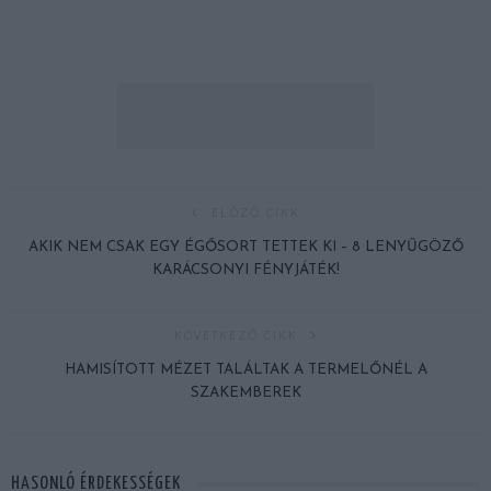
ELŐZŐ CIKK
AKIK NEM CSAK EGY ÉGŐSORT TETTEK KI – 8 LENYŰGÖZŐ
KARÁCSONYI FÉNYJÁTÉK!
KÖVETKEZŐ CIKK
HAMISÍTOTT MÉZET TALÁLTAK A TERMELŐNÉL A
SZAKEMBEREK
HASONLÓ ÉRDEKESSÉGEK