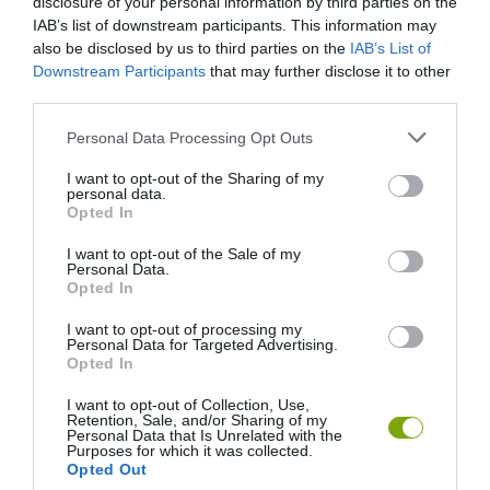
disclosure of your personal information by third parties on the
IAB’s list of downstream participants. This information may
also be disclosed by us to third parties on the
IAB’s List of
Downstream Participants
that may further disclose it to other
third parties.
Please note that this website/app uses one or more Google
Personal Data Processing Opt Outs
services and may gather and store information including but
A TERMÉSZET NEM SZERETI
A TUDÓSOK 262 ÚJ FAJT
not limited to your visit or usage behaviour. You may click to
I want to opt-out of the Sharing of my
AZ EGYHANGÚSÁGOT: A
NEVEZTEK MEG, ÉS A FÖLD
personal data.
grant or deny consent to Google and its third-party tags to
VÁLTOZATOS NÖVÉNYZET
MEGINT FINOMAN JELEZTE:
Opted In
use your data for below specified purposes in below Google
ASZÁLY IDEJÉN IS OKOSABB
KORAI MÉG MINDENTUDÓNAK
consent section.
I want to opt-out of the Sale of my
STRATÉGIA
HINNI MAGUNKAT
Personal Data.
Opted In
2026-07-31
2026-07-30
I want to opt-out of processing my
Personal Data for Targeted Advertising.
Opted In
I want to opt-out of Collection, Use,
Retention, Sale, and/or Sharing of my
Personal Data that Is Unrelated with the
Purposes for which it was collected.
Opted Out