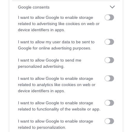
Google consents
I want to allow Google to enable storage
A NÖVÉNYEK IS KÖLTÖZNEK
EGY ÖREG TÖLGY NEM CSAK
related to advertising like cookies on web or
A KLÍMÁVAL: JÖNNEK AZ ÚJ
FA, HANEM TÁRSASHÁZ,
device identifiers in apps.
BETOLAKODÓK, CSAK NEM
ÉTTEREM ÉS MENEDÉK
BŐRÖNDDEL
EGYSZERRE
I want to allow my user data to be sent to
2026-07-24
2026-07-22
Google for online advertising purposes.
I want to allow Google to send me
personalized advertising.
I want to allow Google to enable storage
related to analytics like cookies on web or
device identifiers in apps.
I want to allow Google to enable storage
related to functionality of the website or app.
I want to allow Google to enable storage
A TEQUILA TITKOS HŐSEI
A NÖVÉNYEK, AMELYEK NEM
related to personalization.
SZŐRÖS KIS ÉJSZAKAI
KÉRNEK ÚTLEVELET — ÉS A