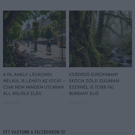
A FA, AMELY LÉGKONDI
ESŐERDŐ EURÓPÁBAN?
NÉLKÜL IS LEHŰTI AZ UTCÁT —
SKÓCIA ZÖLD ZUGÁBAN
CSAK NEM MINDEN UTCÁBAN
EZERNÉL IS TÖBB FAJ
ÁLL BELŐLE ELÉG
BUKKANT ELŐ
2026-06-05
2026-06-01
OTT VAGYUNK A FACEBOOKON IS!