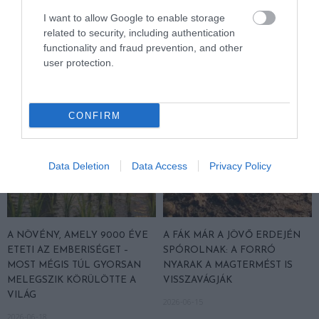
BEPORZÓK: DENEVÉREK
MELEGEDŐ KLÍMA MÉG
I want to allow Google to enable storage
NÉLKÜL SZOMORÚBB LENNE
SEGÍTHET IS NEKIK
related to security, including authentication
A MEXIKÓI POHÁR
2026-06-26
functionality and fraud prevention, and other
2026-07-10
user protection.
CONFIRM
Data Deletion
Data Access
Privacy Policy
A NÖVÉNY, AMELY 9000 ÉVE
A FÁK MÁR A JÖVŐ ERDEJÉN
ETETI AZ EMBERISÉGET –
SPÓROLNAK: A FORRÓ
MOST MÉGIS TÚL GYORSAN
NYARAK A MAGTERMÉST IS
MELEGSZIK KÖRÜLÖTTE A
VISSZAVÁGJÁK
VILÁG
2026-06-15
2026-06-18