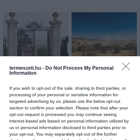
termeszeti.hu -
Do Not Process My Personal
Information
KIRÁNDULÁS PANNONHALMA
HŐKUPOLA MAGYARORSZÁG
KÖRNYÉKÉN: TERMÉSZET,
FELETT: MI EZ A LÁTHATATLAN
If you wish to opt-out of the sale, sharing to third parties, or
SZŐLŐ ÉS KOMLÓ
FEDŐ, ÉS MI TÖRTÉNIK
processing of your personal or sensitive information for
TALÁLKOZÁSA
ALATTA A TERMÉSZETTEL?
targeted advertising by us, please use the below opt-out
section to confirm your selection. Please note that after your
2026-08-04
2026-08-03
opt-out request is processed you may continue seeing
interest-based ads based on personal information utilized by
us or personal information disclosed to third parties prior to
your opt-out. You may separately opt-out of the further