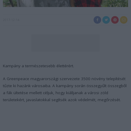
2017-12-14
Kampány a természetesebb élettérért.
A Greenpeace magyarországi szervezete 3500 növény telepítését
tűzte ki hazánk városaiba. A kampány során összegyűlt összegből
a fák ültetése mellett céljuk, hogy kiálljanak a városi zöld
területekért, javaslatokkal segítsék azok védelmét, megőrzését.