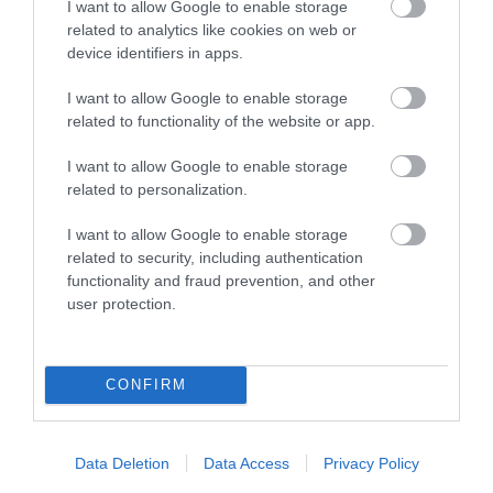
I want to allow Google to enable storage
related to analytics like cookies on web or
device identifiers in apps.
KIRÁNDULÁS A RAVAZDI
A JÉG ALATT NEM ÜRESSÉG
SÖRFŐZDÉBE, A BENCÉS
VAN: ÓRIÁSI REJTETT TÁJ
I want to allow Google to enable storage
APÁTSÁG HABOS OLDALÁRA
HÚZÓDIK KELET-ANTARKTISZ
related to functionality of the website or app.
MÉLYÉN
2026-08-04
2026-06-24
I want to allow Google to enable storage
related to personalization.
I want to allow Google to enable storage
related to security, including authentication
functionality and fraud prevention, and other
user protection.
CONFIRM
KULLANCSOK ELLEN
A BÜKKI ŐSERDŐ, AHOL
Data Deletion
Data Access
Privacy Policy
OKOSAN
KÉTSZÁZ ÉVE BÉKÉN HAGYJÁK
A TERMÉSZETET