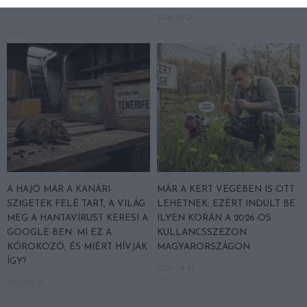
2026-06-08
2026-05-26
A HAJÓ MÁR A KANÁRI-
MÁR A KERT VÉGÉBEN IS OTT
SZIGETEK FELÉ TART, A VILÁG
LEHETNEK: EZÉRT INDULT BE
MEG A HANTAVÍRUST KERESI A
ILYEN KORÁN A 2026-OS
GOOGLE-BEN: MI EZ A
KULLANCSSZEZON
KÓROKOZÓ, ÉS MIÉRT HÍVJÁK
MAGYARORSZÁGON
ÍGY?
2026-04-07
2026-05-06