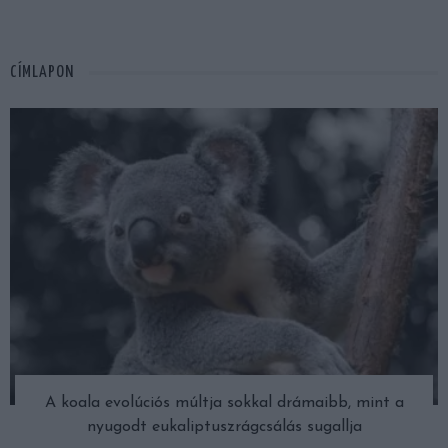
CÍMLAPON
A koala evolúciós múltja sokkal drámaibb, mint a
nyugodt eukaliptuszrágcsálás sugallja