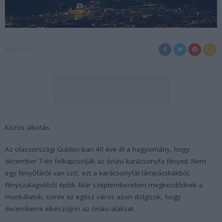
2020-12-16
Közös alkotás.
Az olaszországi Gubbio-ban 40 éve él a hagyomány, hogy
december 7-én felkapcsolják az óriási karácsonyfa fényeit. Nem
egy fenyőfáról van szó, ezt a karácsonyfát lámpácskákból,
fényszalagokból építik. Már szeptembereben megkezdődnek a
munkálatok, szinte az egész város azon dolgozik, hogy
decemberre elkészüljön az óriási alakzat.