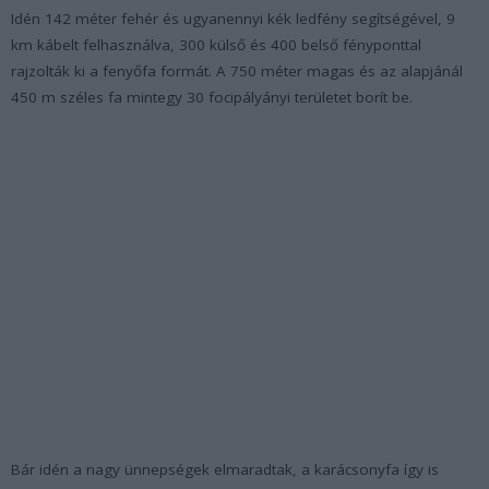
Idén 142 méter fehér és ugyanennyi kék ledfény segítségével, 9
km kábelt felhasználva, 300 külső és 400 belső fényponttal
rajzolták ki a fenyőfa formát. A 750 méter magas és az alapjánál
450 m széles fa mintegy 30 focipályányi területet borít be.
Bár idén a nagy ünnepségek elmaradtak, a karácsonyfa így is