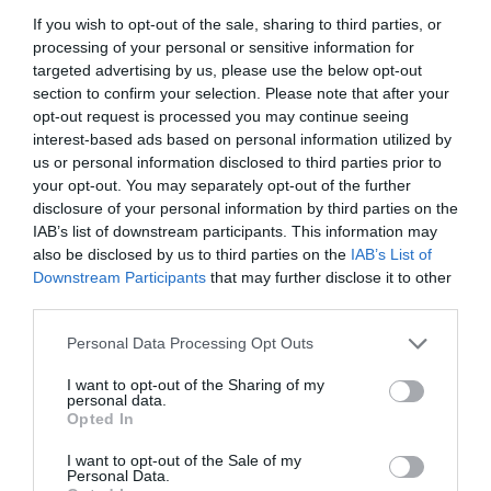
HASONLÓ ÉRDEKESSÉGEK
If you wish to opt-out of the sale, sharing to third parties, or
processing of your personal or sensitive information for
targeted advertising by us, please use the below opt-out
section to confirm your selection. Please note that after your
opt-out request is processed you may continue seeing
interest-based ads based on personal information utilized by
us or personal information disclosed to third parties prior to
your opt-out. You may separately opt-out of the further
disclosure of your personal information by third parties on the
IAB’s list of downstream participants. This information may
also be disclosed by us to third parties on the
IAB’s List of
Downstream Participants
that may further disclose it to other
KIRÁNDULÁS A
KIRÁNDULÁS PANNONHALMA
third parties.
PANNONHALMI
KÖRNYÉKÉN: TERMÉSZET,
ARBORÉTUMBA
SZŐLŐ ÉS KOMLÓ
Please note that this website/app uses one or more Google
Personal Data Processing Opt Outs
TALÁLKOZÁSA
services and may gather and store information including but
2026-08-04
not limited to your visit or usage behaviour. You may click to
I want to opt-out of the Sharing of my
2026-08-04
personal data.
grant or deny consent to Google and its third-party tags to
Opted In
use your data for below specified purposes in below Google
consent section.
I want to opt-out of the Sale of my
Personal Data.