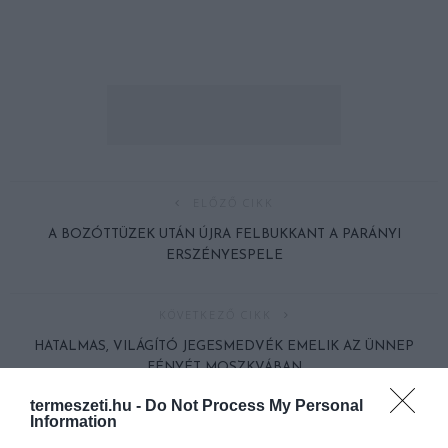
ELŐZŐ CIKK
A BOZÓTTÜZEK UTÁN ÚJRA FELBUKKANT A PARÁNYI
ERSZÉNYESPELE
KÖVETKEZŐ CIKK
HATALMAS, VILÁGÍTÓ JEGESMEDVÉK EMELIK AZ ÜNNEP
FÉNYÉT MOSZKVÁBAN
termeszeti.hu -
Do Not Process My Personal
Information