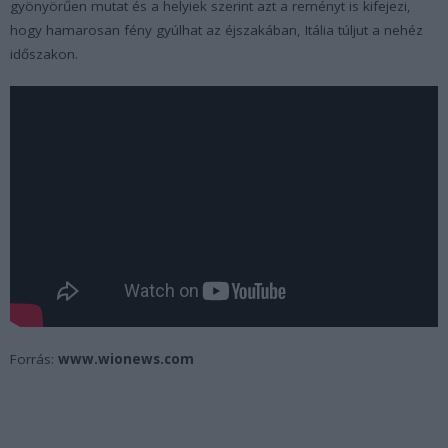
gyönyörűen mutat és a helyiek szerint azt a reményt is kifejezi,
hogy hamarosan fény gyúlhat az éjszakában, Itália túljut a nehéz
időszakon.
Forrás:
www.wionews.com