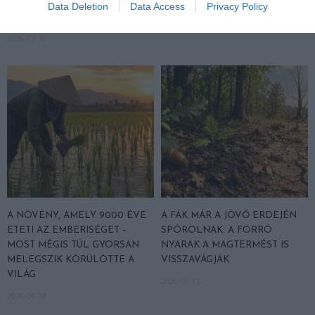
NÉLKÜL SZOMORÚBB LENNE
SEGÍTHET IS NEKIK
Data Deletion
Data Access
Privacy Policy
A MEXIKÓI POHÁR
2026-06-26
2026-07-10
A NÖVÉNY, AMELY 9000 ÉVE
A FÁK MÁR A JÖVŐ ERDEJÉN
ETETI AZ EMBERISÉGET –
SPÓROLNAK: A FORRÓ
MOST MÉGIS TÚL GYORSAN
NYARAK A MAGTERMÉST IS
MELEGSZIK KÖRÜLÖTTE A
VISSZAVÁGJÁK
VILÁG
2026-06-15
2026-06-18