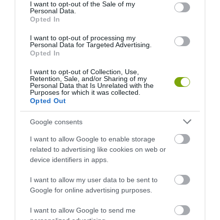
consent section.
I want to opt-out of the Sale of my
Personal Data.
Opted In
I want to opt-out of processing my
Personal Data for Targeted Advertising.
Opted In
A TERMÉSZET NEM SZERETI
A TUDÓSOK 262 ÚJ FAJT
I want to opt-out of Collection, Use,
AZ EGYHANGÚSÁGOT: A
NEVEZTEK MEG, ÉS A FÖLD
Retention, Sale, and/or Sharing of my
VÁLTOZATOS NÖVÉNYZET
MEGINT FINOMAN JELEZTE:
Personal Data that Is Unrelated with the
Purposes for which it was collected.
ASZÁLY IDEJÉN IS OKOSABB
KORAI MÉG MINDENTUDÓNAK
Opted Out
STRATÉGIA
HINNI MAGUNKAT
2026-07-31
2026-07-30
Google consents
I want to allow Google to enable storage
related to advertising like cookies on web or
device identifiers in apps.
I want to allow my user data to be sent to
Google for online advertising purposes.
I want to allow Google to send me