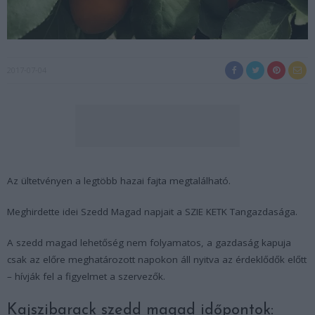
2017-07-04
Az ültetvényen a legtöbb hazai fajta megtalálható.
Meghirdette idei Szedd Magad napjait a SZIE KETK Tangazdasága.
A szedd magad lehetőség nem folyamatos, a gazdaság kapuja
csak az előre meghatározott napokon áll nyitva az érdeklődők előtt
– hívják fel a figyelmet a szervezők.
Kajszibarack szedd magad időpontok: