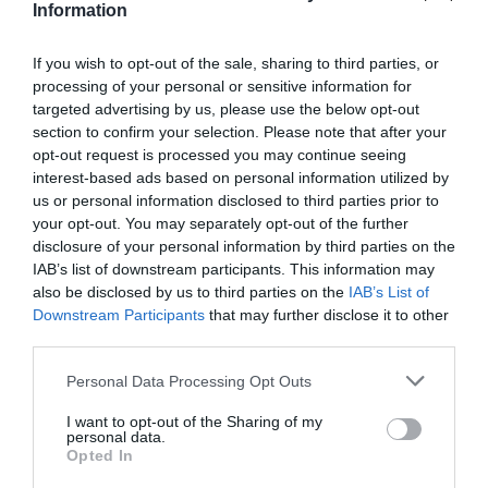
Information
If you wish to opt-out of the sale, sharing to third parties, or
processing of your personal or sensitive information for
targeted advertising by us, please use the below opt-out
section to confirm your selection. Please note that after your
opt-out request is processed you may continue seeing
interest-based ads based on personal information utilized by
us or personal information disclosed to third parties prior to
your opt-out. You may separately opt-out of the further
disclosure of your personal information by third parties on the
KIRÁNDULÁS PANNONHALMA
HŐKUPOLA MAGYARORSZÁG
IAB’s list of downstream participants. This information may
KÖRNYÉKÉN: TERMÉSZET,
FELETT: MI EZ A LÁTHATATLAN
also be disclosed by us to third parties on the
IAB’s List of
SZŐLŐ ÉS KOMLÓ
FEDŐ, ÉS MI TÖRTÉNIK
Downstream Participants
that may further disclose it to other
TALÁLKOZÁSA
ALATTA A TERMÉSZETTEL?
third parties.
2026-08-04
2026-08-03
Please note that this website/app uses one or more Google
Personal Data Processing Opt Outs
services and may gather and store information including but
not limited to your visit or usage behaviour. You may click to
I want to opt-out of the Sharing of my
personal data.
grant or deny consent to Google and its third-party tags to
Opted In
use your data for below specified purposes in below Google