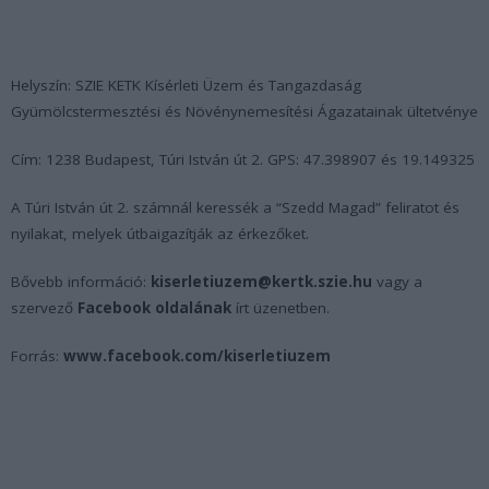
Helyszín:
SZIE KETK Kísérleti Üzem és Tangazdaság
Gyümölcstermesztési és Növénynemesítési Ágazatainak ültetvénye
Cím:
1238 Budapest, Túri István út 2. GPS: 47.398907 és 19.149325
A Túri István út 2. számnál keressék a “Szedd Magad” feliratot és
nyilakat, melyek útbaigazítják az érkezőket.
Bővebb információ:
kiserletiuzem@kertk.szie.hu
vagy a
szervező
Facebook oldalának
írt üzenetben.
Forrás:
www.facebook.com/kiserletiuzem