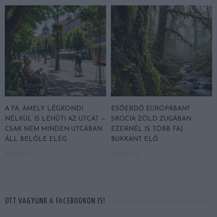
A FA, AMELY LÉGKONDI
ESŐERDŐ EURÓPÁBAN?
NÉLKÜL IS LEHŰTI AZ UTCÁT —
SKÓCIA ZÖLD ZUGÁBAN
CSAK NEM MINDEN UTCÁBAN
EZERNÉL IS TÖBB FAJ
ÁLL BELŐLE ELÉG
BUKKANT ELŐ
2026-06-05
2026-06-01
OTT VAGYUNK A FACEBOOKON IS!