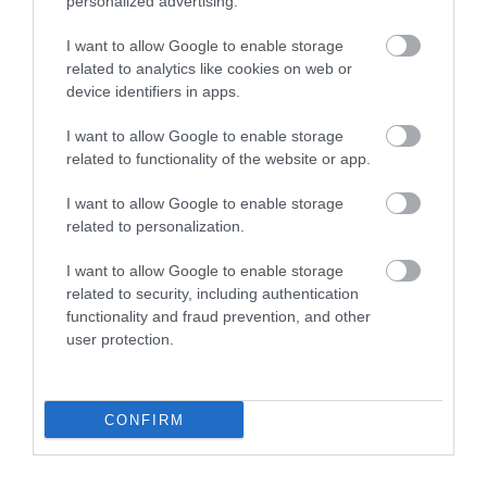
personalized advertising.
I want to allow Google to enable storage
A NÖVÉNYEK IS KÖLTÖZNEK
EGY ÖREG TÖLGY NEM CSAK
related to analytics like cookies on web or
A KLÍMÁVAL: JÖNNEK AZ ÚJ
FA, HANEM TÁRSASHÁZ,
device identifiers in apps.
BETOLAKODÓK, CSAK NEM
ÉTTEREM ÉS MENEDÉK
BŐRÖNDDEL
EGYSZERRE
I want to allow Google to enable storage
2026-07-24
2026-07-22
related to functionality of the website or app.
I want to allow Google to enable storage
related to personalization.
I want to allow Google to enable storage
related to security, including authentication
functionality and fraud prevention, and other
user protection.
CONFIRM
A TEQUILA TITKOS HŐSEI
A NÖVÉNYEK, AMELYEK NEM
SZŐRÖS KIS ÉJSZAKAI
KÉRNEK ÚTLEVELET — ÉS A
BEPORZÓK: DENEVÉREK
MELEGEDŐ KLÍMA MÉG