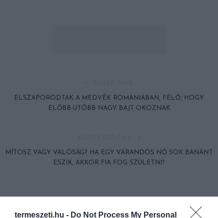
ELŐZŐ CIKK
ELSZAPORODTAK A MEDVÉK ROMÁNIÁBAN, FÉLŐ, HOGY
ELŐBB-UTÓBB NAGY BAJT OKOZNAK
KÖVETKEZŐ CIKK
MÍTOSZ VAGY VALÓSÁG? HA EGY VÁRANDÓS NŐ SOK BANÁNT
ESZIK, AKKOR FIA FOG SZÜLETNI?
HASONLÓ ÉRDEKESSÉGEK
termeszeti.hu -
Do Not Process My Personal