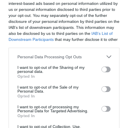
interest-based ads based on personal information utilized by
ELŐZŐ CIKK
us or personal information disclosed to third parties prior to
RÁGÓGUMIFALAK: AMERIKA LEGRAGADÓSABB
your opt-out. You may separately opt-out of the further
LÁTVÁNYOSSÁGAI
disclosure of your personal information by third parties on the
IAB’s list of downstream participants. This information may
also be disclosed by us to third parties on the
IAB’s List of
KÖVETKEZŐ CIKK
Downstream Participants
that may further disclose it to other
third parties.
7 FALU, AHOL LEGSZÍVESEBBEN AZONNAL HÁZAT VENNÉNK
Please note that this website/app uses one or more Google
Personal Data Processing Opt Outs
services and may gather and store information including but
not limited to your visit or usage behaviour. You may click to
I want to opt-out of the Sharing of my
HASONLÓ ÉRDEKESSÉGEK
personal data.
grant or deny consent to Google and its third-party tags to
Opted In
use your data for below specified purposes in below Google
consent section.
I want to opt-out of the Sale of my
Personal Data.
Opted In
I want to opt-out of processing my
Personal Data for Targeted Advertising.
Opted In
I want to opt-out of Collection, Use,