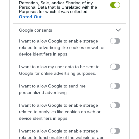
Retention, Sale, and/or Sharing of my
Personal Data that Is Unrelated with the
Purposes for which it was collected.
Opted Out
A KORALLZÁTONY NEM CSAK
KIRÁNDULÁS A
SZÍNES HALAKBÓL ÁLL: MOST
PANNONHALMI
Google consents
500 EDDIG ISMERETLEN
ARBORÉTUMBA
LAKÓJÁT MUTATTA MEG
2026-08-04
I want to allow Google to enable storage
2026-08-06
related to advertising like cookies on web or
device identifiers in apps.
I want to allow my user data to be sent to
Google for online advertising purposes.
I want to allow Google to send me
personalized advertising.
I want to allow Google to enable storage
related to analytics like cookies on web or
device identifiers in apps.
KIRÁNDULÁS PANNONHALMA
KIRÁNDULÁS A
I want to allow Google to enable storage
KÖRNYÉKÉN: TERMÉSZET,
PANNONHALMI
related to functionality of the website or app.
SZŐLŐ ÉS KOMLÓ
GYÓGYNÖVÉNYKERTBE ÉS