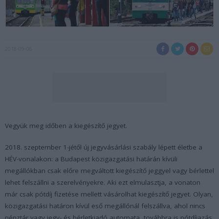
2018-09-06
Vegyük meg időben a kiegészítő jegyet.
2018. szeptember 1-jétől új jegyvásárlási szabály lépett életbe a
HÉV-vonalakon: a Budapest közigazgatási határán kívüli
megállókban csak előre megváltott kiegészítő jeggyel vagy bérlettel
lehet felszállni a szerelvényekre. Aki ezt elmulasztja, a vonaton
már csak pótdíj fizetése mellett vásárolhat kiegészítő jegyet. Olyan,
közigazgatási határon kívül eső megállónál felszállva, ahol nincs
pénztár vagy jegy- és bérletkiadó automata, továbbra is pótdíjazás