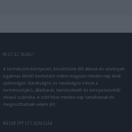
MI EZ AZ OLDAL?
A természeti környezet, körülöttünk élő állatok és növények
izgalmas életét bemutató online magazin minden nap kínál
újdonságot. Barátságos és tanulságos írások a
természetjáró, állatbarát, kertészkedő és környezetvédő
olvasó számára. A zöld hívei minden nap tanulhatnak és
megoszthatnak valami jót.
MÁSOK ÉPP EZT OLVASSÁK