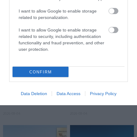
TALÁLKOZÁSA
ILLATMÚZEUMBA
I want to allow Google to enable storage
2026-08-04
2026-08-04
related to personalization.
I want to allow Google to enable storage
related to security, including authentication
functionality and fraud prevention, and other
user protection.
CONFIRM
KIRÁNDULÁS A
KIRÁNDULÁS A RAVAZDI
Data Deletion
Data Access
Privacy Policy
PANNONHALMI FŐAPÁTSÁG
SÖRFŐZDÉBE, A BENCÉS
PINCÉSZETÉBE
APÁTSÁG HABOS OLDALÁRA
2026-08-04
2026-08-04