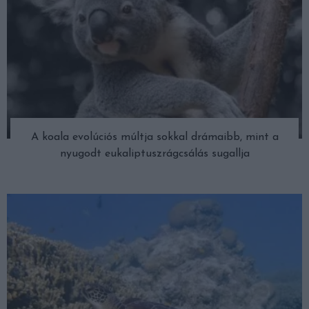
A koala evolúciós múltja sokkal drámaibb, mint a
nyugodt eukaliptuszrágcsálás sugallja