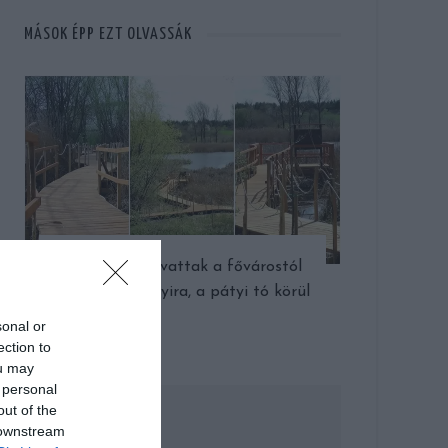
MÁSOK ÉPP EZT OLVASSÁK
Tanösvényt avattak a fővárostól
egy kőhajításnyira, a pátyi tó körül
sonal or
ection to
ou may
 personal
out of the
 downstream