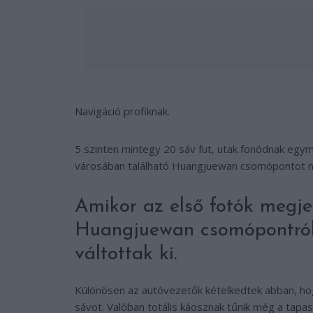
Navigáció profiknak.
5 szinten mintegy 20 sáv fut, utak fonódnak egy
városában található Huangjuewan csomópontot nem 
Amikor az első fotók megje
Huangjuewan csomópontról,
váltottak ki.
Különösen az autóvezetők kételkedtek abban, hogy
sávot. Valóban totális káosznak tűnik még a tapas