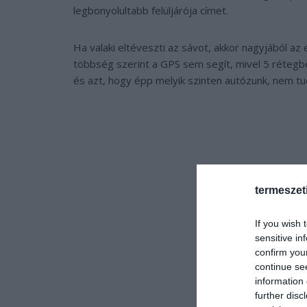
legbonyolultabb felüljárója címet.
Ha valaki eltéveszti az sávot, akkor nagyjából az 
többség szerint a GPS sem segít, mivel 5 rétegbe
és azt, hogy épp melyik szinten autózunk, nem tu
termeszet
If you wish 
sensitive in
confirm you
continue se
information 
further disc