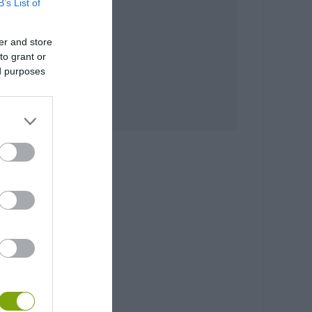
B’s List of
er and store
to grant or
ed purposes