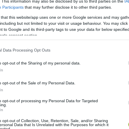
. This information may also be disclosed by us to third parties on the
IA
Participants
that may further disclose it to other third parties.
 that this website/app uses one or more Google services and may gath
including but not limited to your visit or usage behaviour. You may click 
 to Google and its third-party tags to use your data for below specifi
ogle consent section.
l Data Processing Opt Outs
o opt-out of the Sharing of my personal data.
In
o opt-out of the Sale of my Personal Data.
In
to opt-out of processing my Personal Data for Targeted
ing.
In
 kivitelezési munka után végül
o opt-out of Collection, Use, Retention, Sale, and/or Sharing
ersonal Data that Is Unrelated with the Purposes for which it
áró. Valóságos építészeti csoda, a
lected.