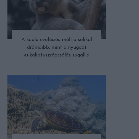
A koala evolúciós múltja sokkal
drámaibb, mint a nyugodt
eukaliptuszrágcsálás sugallja