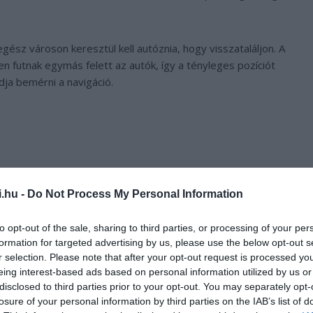
egész városon keresztül kell autóznia, hogy visszataláljon. A
n futnak egymás felett az autók, így a tényleges pozíciót
dja bemérni a navigáció.
i.hu -
Do Not Process My Personal Information
to opt-out of the sale, sharing to third parties, or processing of your per
formation for targeted advertising by us, please use the below opt-out s
r selection. Please note that after your opt-out request is processed y
eing interest-based ads based on personal information utilized by us or
disclosed to third parties prior to your opt-out. You may separately opt-
losure of your personal information by third parties on the IAB’s list of