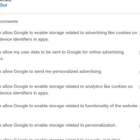
Out
edig a navigációval kapcsolatos
.
consents
o allow Google to enable storage related to advertising like cookies on
t össze más regionális utakkal, a tervezők pedig az emberi
evice identifiers in apps.
tra sávokat építettek be, hogy segítsenek a vezetőknek
tlenül rossz sávba kerül, 10 percen belül el tudja azt hagyni,
o allow my user data to be sent to Google for online advertising
s.
elműek. Tehát annak ellenére, hogy 8 különböző irányt
l rossz felé indulunk el.
to allow Google to send me personalized advertising.
o allow Google to enable storage related to analytics like cookies on
evice identifiers in apps.
o allow Google to enable storage related to functionality of the website
o allow Google to enable storage related to personalization.
o allow Google to enable storage related to security, including