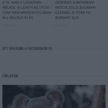
A FA, AMELY LÉGKONDI
ESŐERDŐ EURÓPÁBAN?
NÉLKÜL IS LEHŰTI AZ UTCÁT —
SKÓCIA ZÖLD ZUGÁBAN
CSAK NEM MINDEN UTCÁBAN
EZERNÉL IS TÖBB FAJ
ÁLL BELŐLE ELÉG
BUKKANT ELŐ
2026-06-05
2026-06-01
OTT VAGYUNK A FACEBOOKON IS!
CÍMLAPON