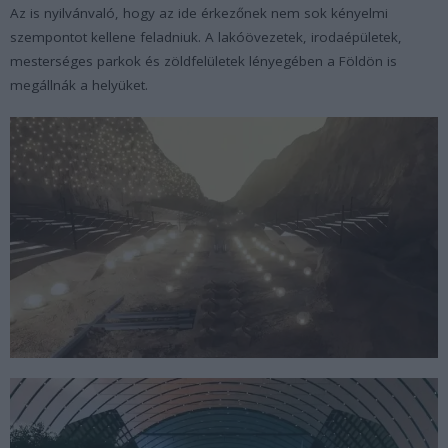
Az is nyilvánvaló, hogy az ide érkezőnek nem sok kényelmi
szempontot kellene feladniuk. A lakóövezetek, irodaépületek,
mesterséges parkok és zöldfelületek lényegében a Földön is
megállnák a helyüket.