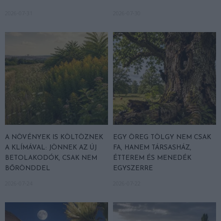
2026-07-31
2026-07-30
A NÖVÉNYEK IS KÖLTÖZNEK
EGY ÖREG TÖLGY NEM CSAK
A KLÍMÁVAL: JÖNNEK AZ ÚJ
FA, HANEM TÁRSASHÁZ,
BETOLAKODÓK, CSAK NEM
ÉTTEREM ÉS MENEDÉK
BŐRÖNDDEL
EGYSZERRE
2026-07-24
2026-07-22