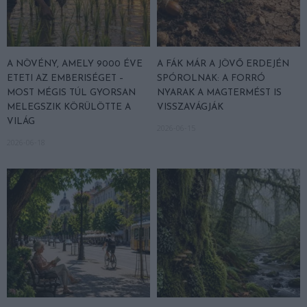
A NÖVÉNY, AMELY 9000 ÉVE
A FÁK MÁR A JÖVŐ ERDEJÉN
ETETI AZ EMBERISÉGET –
SPÓROLNAK: A FORRÓ
MOST MÉGIS TÚL GYORSAN
NYARAK A MAGTERMÉST IS
MELEGSZIK KÖRÜLÖTTE A
VISSZAVÁGJÁK
VILÁG
2026-06-15
2026-06-18