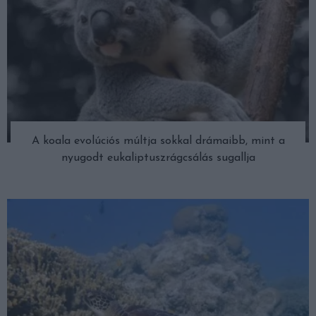
A koala evolúciós múltja sokkal drámaibb, mint a
nyugodt eukaliptuszrágcsálás sugallja