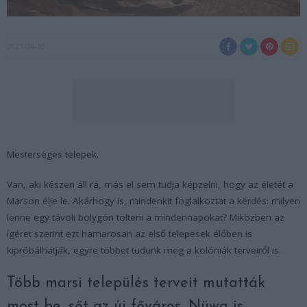
2021-04-20
Mesterséges telepek.
Van, aki készen áll rá, más el sem tudja képzelni, hogy az életét a
Marson élje le. Akárhogy is, mindenkit foglalkoztat a kérdés: milyen
lenne egy távoli bolygón tölteni a mindennapokat? Miközben az
ígéret szerint ezt hamarosan az első telepesek élőben is
kipróbálhatják, egyre többet tudunk meg a kolóniák terveiről is.
Több marsi település terveit mutatták
most be, sőt az új főváros, Nüwa is