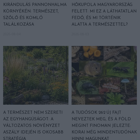
KIRÁNDULÁS PANNONHALMA
HŐKUPOLA MAGYARORSZÁG
KÖRNYÉKÉN: TERMÉSZET,
FELETT: MI EZ A LÁTHATATLAN
SZŐLŐ ÉS KOMLÓ
FEDŐ, ÉS MI TÖRTÉNIK
TALÁLKOZÁSA
ALATTA A TERMÉSZETTEL?
2026-08-04
2026-08-03
A TERMÉSZET NEM SZERETI
A TUDÓSOK 262 ÚJ FAJT
AZ EGYHANGÚSÁGOT: A
NEVEZTEK MEG, ÉS A FÖLD
VÁLTOZATOS NÖVÉNYZET
MEGINT FINOMAN JELEZTE:
ASZÁLY IDEJÉN IS OKOSABB
KORAI MÉG MINDENTUDÓNAK
STRATÉGIA
HINNI MAGUNKAT