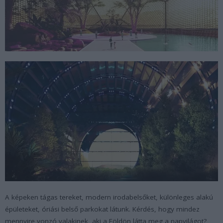
A képeken tágas tereket, modern irodabelsőket, különleges alakú
épületeket, óriási belső parkokat látunk. Kérdés, hogy mindez
mennyire vonzó valakinek, aki a Földön látta meg a napvilágot?