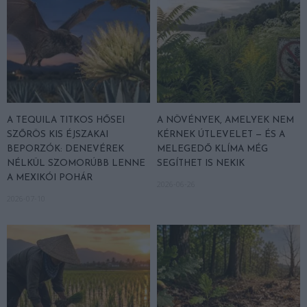
A TEQUILA TITKOS HŐSEI
A NÖVÉNYEK, AMELYEK NEM
SZŐRÖS KIS ÉJSZAKAI
KÉRNEK ÚTLEVELET — ÉS A
BEPORZÓK: DENEVÉREK
MELEGEDŐ KLÍMA MÉG
NÉLKÜL SZOMORÚBB LENNE
SEGÍTHET IS NEKIK
A MEXIKÓI POHÁR
2026-06-26
2026-07-10