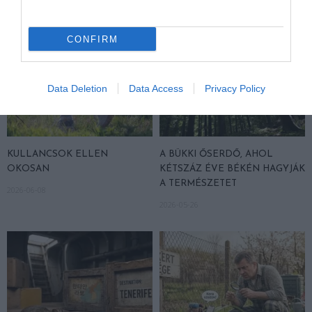
CONFIRM
Data Deletion
Data Access
Privacy Policy
KULLANCSOK ELLEN
A BÜKKI ŐSERDŐ, AHOL
OKOSAN
KÉTSZÁZ ÉVE BÉKÉN HAGYJÁK
A TERMÉSZETET
2026-06-08
2026-05-26