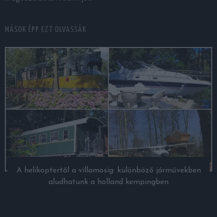
MÁSOK ÉPP EZT OLVASSÁK
A helikoptertől a villamosig: különböző járművekben
aludhatunk a holland kempingben