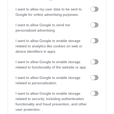
PANNONHALMI
PANNONHALMI FŐAPÁTSÁG
GYÓGYNÖVÉNYKERTBE ÉS
PINCÉSZETÉBE
I want to allow my user data to be sent to
ILLATMÚZEUMBA
2026-08-04
Google for online advertising purposes.
2026-08-04
I want to allow Google to send me
personalized advertising.
I want to allow Google to enable storage
related to analytics like cookies on web or
device identifiers in apps.
I want to allow Google to enable storage
related to functionality of the website or app.
I want to allow Google to enable storage
related to personalization.
KIRÁNDULÁS A RAVAZDI
A JÉG ALATT NEM ÜRESSÉG
SÖRFŐZDÉBE, A BENCÉS
VAN: ÓRIÁSI REJTETT TÁJ
I want to allow Google to enable storage
APÁTSÁG HABOS OLDALÁRA
HÚZÓDIK KELET-ANTARKTISZ
related to security, including authentication
MÉLYÉN
2026-08-04
functionality and fraud prevention, and other
2026-06-24
user protection.