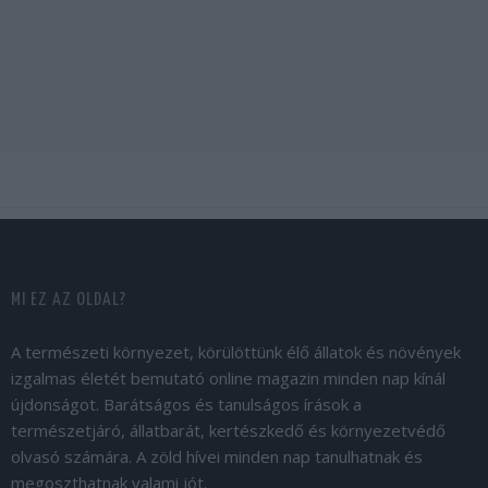
MI EZ AZ OLDAL?
A természeti környezet, körülöttünk élő állatok és növények
izgalmas életét bemutató online magazin minden nap kínál
újdonságot. Barátságos és tanulságos írások a
természetjáró, állatbarát, kertészkedő és környezetvédő
olvasó számára. A zöld hívei minden nap tanulhatnak és
megoszthatnak valami jót.