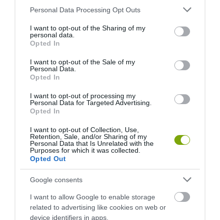
Please note that this website/app uses one or more Google
Personal Data Processing Opt Outs
services and may gather and store information including but
not limited to your visit or usage behaviour. You may click to
I want to opt-out of the Sharing of my
personal data.
grant or deny consent to Google and its third-party tags to
KIRÁNDULÁS A
KIRÁNDULÁS PANNONHALMA
Opted In
use your data for below specified purposes in below Google
PANNONHALMI
KÖRNYÉKÉN: TERMÉSZET,
consent section.
ARBORÉTUMBA
SZŐLŐ ÉS KOMLÓ
I want to opt-out of the Sale of my
Personal Data.
TALÁLKOZÁSA
2026-08-04
Opted In
2026-08-04
I want to opt-out of processing my
Personal Data for Targeted Advertising.
Opted In
I want to opt-out of Collection, Use,
Retention, Sale, and/or Sharing of my
Personal Data that Is Unrelated with the
Purposes for which it was collected.
Opted Out
Google consents
I want to allow Google to enable storage
related to advertising like cookies on web or
KIRÁNDULÁS A
KIRÁNDULÁS A
device identifiers in apps.