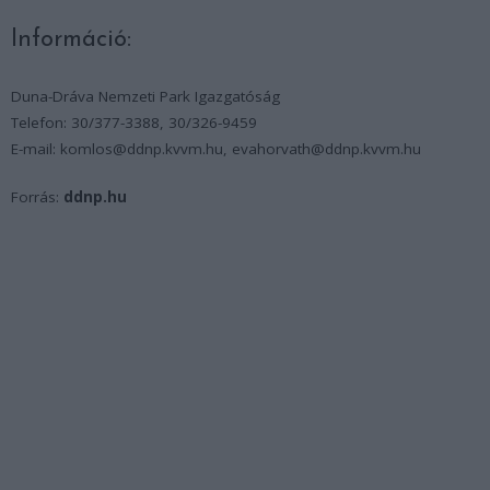
Információ:
Duna-Dráva Nemzeti Park Igazgatóság
Telefon: 30/377-3388, 30/326-9459
E-mail: komlos@ddnp.kvvm.hu, evahorvath@ddnp.kvvm.hu
Forrás:
ddnp.hu