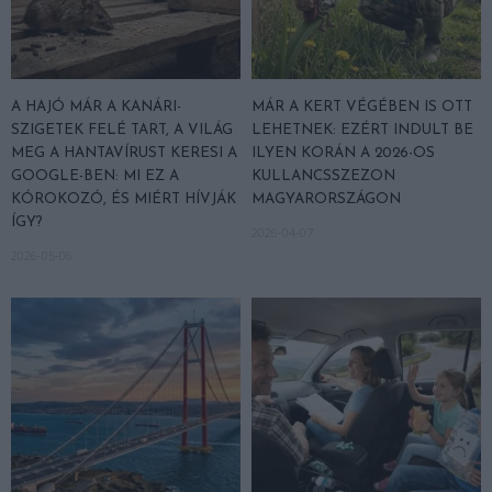
A HAJÓ MÁR A KANÁRI-
MÁR A KERT VÉGÉBEN IS OTT
SZIGETEK FELÉ TART, A VILÁG
LEHETNEK: EZÉRT INDULT BE
MEG A HANTAVÍRUST KERESI A
ILYEN KORÁN A 2026-OS
GOOGLE-BEN: MI EZ A
KULLANCSSZEZON
KÓROKOZÓ, ÉS MIÉRT HÍVJÁK
MAGYARORSZÁGON
ÍGY?
2026-04-07
2026-05-06