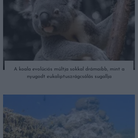
A koala evolúciós múltja sokkal drámaibb, mint a
nyugodt eukaliptuszrágcsálás sugallja