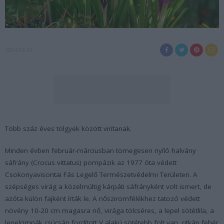
2024-03-01
Több száz éves tölgyek között virítanak.
Minden évben február-márciusban tömegesen nyíló halvány
sáfrány (
Crocus vittatus
) pompázik az 1977 óta védett
Csokonyavisontai Fás Legelő Természetvédelmi Területen. A
szépséges virág a közelmúltig kárpáti sáfrányként volt ismert, de
azóta külön fajként írták le. A nősziromfélékhez tatozó védett
növény 10-20 cm magasra nő, virága tölcséres, a lepel sötétlila, a
lepelcimpák csúcsán fordított V alakú sötétebb folt van, ritkán fehér