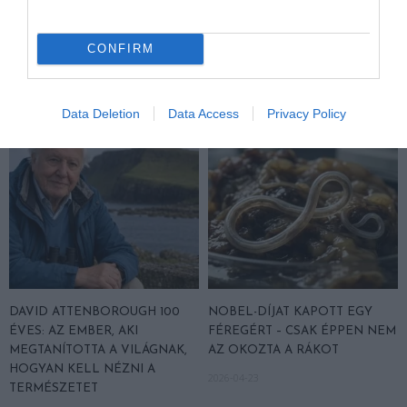
TEXTILJEI ÚJRA ÖSSZEÁLLTAK:
POMPEJIBEN: LEHET, HOGY
A RUHA, AMELY TÚLÉLTE A
EGY ORVOS A VÉGSŐKIG
CONFIRM
TENGERT
SEGÍTENI PRÓBÁLT
2026-06-29
2026-06-23
Data Deletion
Data Access
Privacy Policy
DAVID ATTENBOROUGH 100
NOBEL-DÍJAT KAPOTT EGY
ÉVES: AZ EMBER, AKI
FÉREGÉRT – CSAK ÉPPEN NEM
MEGTANÍTOTTA A VILÁGNAK,
AZ OKOZTA A RÁKOT
HOGYAN KELL NÉZNI A
2026-04-23
TERMÉSZETET