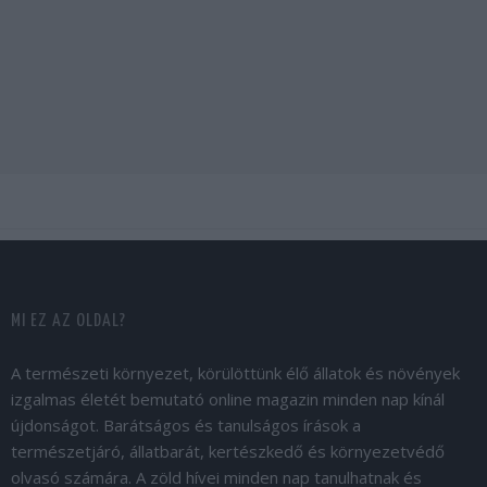
MI EZ AZ OLDAL?
A természeti környezet, körülöttünk élő állatok és növények
izgalmas életét bemutató online magazin minden nap kínál
újdonságot. Barátságos és tanulságos írások a
természetjáró, állatbarát, kertészkedő és környezetvédő
olvasó számára. A zöld hívei minden nap tanulhatnak és