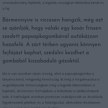
orvostudomány fejlődött, a legtöbb országban tiltólistára került ez
a faj.
Bármennyire is viccesen hangzik, még azt
se ajánlják, hogy valaki egy kosár frissen
szedett papsapkagombával autókázzon
hazafelé. A zárt térben ugyanis könnyen
fejfájást kaphat, szédülni kezdhet a
gombából kiszabaduló gázoktól.
Ma is van azonban olyan ország, ahol a papsapkagomba a
tányérra kerül, mégpedig Finnország. Itt még a forgalmazása is
engedélyezett. Finnországban még a legjobb éttermekben is
kapható, de konzerv formájában a boltokban is találkozhatunk
vele. A hatóságok azonban pontosan szabályozzák az árusítását,
figyelmeztető jelekkel, és a feldolgozást, elkészítést részletesen