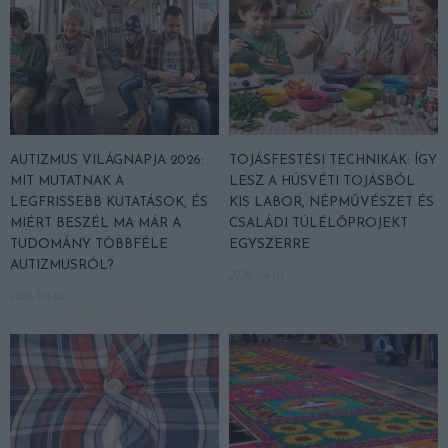
AUTIZMUS VILÁGNAPJA 2026:
TOJÁSFESTÉSI TECHNIKÁK: ÍGY
MIT MUTATNAK A
LESZ A HÚSVÉTI TOJÁSBÓL
LEGFRISSEBB KUTATÁSOK, ÉS
KIS LABOR, NÉPMŰVÉSZET ÉS
MIÉRT BESZÉL MA MÁR A
CSALÁDI TÚLÉLŐPROJEKT
TUDOMÁNY TÖBBFÉLE
EGYSZERRE
AUTIZMUSRÓL?
2026-04-01
2026-04-02