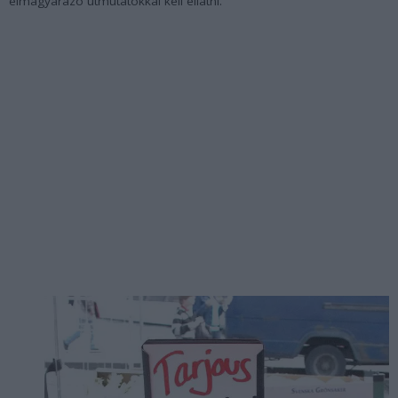
elmagyarázó útmutatókkal kell ellátni.