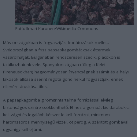
Fotó: Ilmari Karonen/Wikimedia Commons
Más országokban is fogyasztják, korlátozások mellett.
Svédországban a friss papsapkagombát csak éttermek
vásárolhatják. Bulgáriában rendszeresen szedik, piacokon is
találkozhatunk vele. Spanyolországban (főleg a Kelet-
Pireneusokban) hagyományosan ínyencségnek számít és a helyi
lakosok állítása szerint régóta gond nélkül fogyasztják, ennek
ellenére árusítása tilos.
A papsapkagomba giromitrintartalma forrázással elvileg
biztonságos szintre csökkenthető. Ehhez a gombát kis darabokra
kell vágni és legalább kétszer le kell forrázni, minimum
háromszoros mennyiségű vízzel, öt percig. A szárított gombával
ugyanígy kell eljárni.