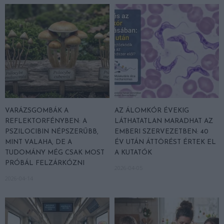
VARÁZSGOMBÁK A
AZ ÁLOMKÓR ÉVEKIG
REFLEKTORFÉNYBEN: A
LÁTHATATLAN MARADHAT AZ
PSZILOCIBIN NÉPSZERŰBB,
EMBERI SZERVEZETBEN: 40
MINT VALAHA, DE A
ÉV UTÁN ÁTTÖRÉST ÉRTEK EL
TUDOMÁNY MÉG CSAK MOST
A KUTATÓK
PRÓBÁL FELZÁRKÓZNI
2026-04-05
2026-04-14