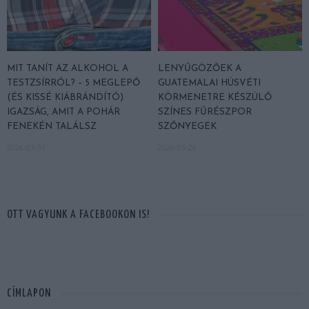
MIT TANÍT AZ ALKOHOL A
LENYŰGÖZŐEK A
TESTZSÍRRÓL? – 5 MEGLEPŐ
GUATEMALAI HÚSVÉTI
(ÉS KISSÉ KIÁBRÁNDÍTÓ)
KÖRMENETRE KÉSZÜLŐ
IGAZSÁG, AMIT A POHÁR
SZÍNES FŰRÉSZPOR
FENEKÉN TALÁLSZ
SZŐNYEGEK
2026-03-31
2026-03-26
OTT VAGYUNK A FACEBOOKON IS!
CÍMLAPON