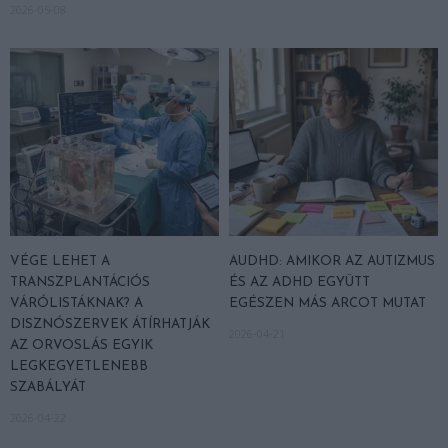
2026-05-08
VÉGE LEHET A
AUDHD: AMIKOR AZ AUTIZMUS
TRANSZPLANTÁCIÓS
ÉS AZ ADHD EGYÜTT
VÁRÓLISTÁKNAK? A
EGÉSZEN MÁS ARCOT MUTAT
DISZNÓSZERVEK ÁTÍRHATJÁK
2026-04-21
AZ ORVOSLÁS EGYIK
LEGKEGYETLENEBB
SZABÁLYÁT
2026-04-22