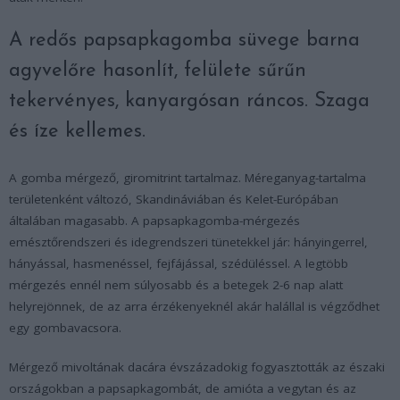
A redős papsapkagomba süvege barna
agyvelőre hasonlít, felülete sűrűn
tekervényes, kanyargósan ráncos. Szaga
és íze kellemes.
A gomba mérgező, giromitrint tartalmaz. Méreganyag-tartalma
területenként változó, Skandináviában és Kelet-Európában
általában magasabb. A papsapkagomba-mérgezés
emésztőrendszeri és idegrendszeri tünetekkel jár: hányingerrel,
hányással, hasmenéssel, fejfájással, szédüléssel. A legtöbb
mérgezés ennél nem súlyosabb és a betegek 2-6 nap alatt
helyrejönnek, de az arra érzékenyeknél akár halállal is végződhet
egy gombavacsora.
Mérgező mivoltának dacára évszázadokig fogyasztották az északi
országokban a papsapkagombát, de amióta a vegytan és az