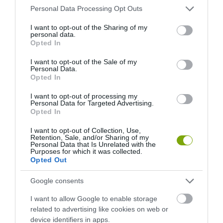
Please note that this website/app uses one or more Google
Personal Data Processing Opt Outs
services and may gather and store information including but
not limited to your visit or usage behaviour. You may click to
I want to opt-out of the Sharing of my
personal data.
grant or deny consent to Google and its third-party tags to
Opted In
use your data for below specified purposes in below Google
consent section.
I want to opt-out of the Sale of my
Personal Data.
Opted In
I want to opt-out of processing my
Personal Data for Targeted Advertising.
Opted In
I want to opt-out of Collection, Use,
Retention, Sale, and/or Sharing of my
Personal Data that Is Unrelated with the
Purposes for which it was collected.
Opted Out
Google consents
I want to allow Google to enable storage
ELŐZŐ CIKK
related to advertising like cookies on web or
device identifiers in apps.
MESEBELI ÉPÜLET IZLAND UTOLSÓ GYEPHÁZ-TEMPLOMA