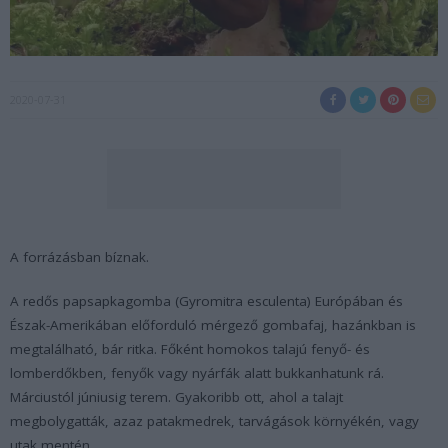
2020-07-31
A forrázásban bíznak.
A redős papsapkagomba (
Gyromitra esculenta
) Európában és
Észak-Amerikában előforduló mérgező gombafaj, hazánkban is
megtalálható, bár ritka. Főként homokos talajú fenyő- és
lomberdőkben, fenyők vagy nyárfák alatt bukkanhatunk rá.
Márciustól júniusig terem. Gyakoribb ott, ahol a talajt
megbolygatták, azaz patakmedrek, tarvágások környékén, vagy
utak mentén.