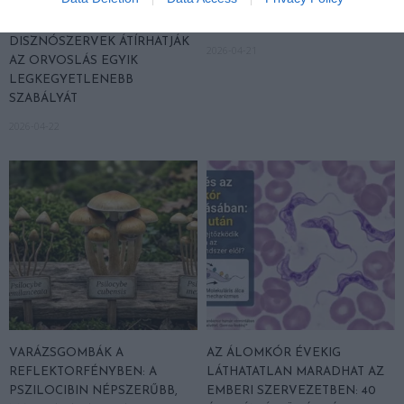
TRANSZPLANTÁCIÓS
ÉS AZ ADHD EGYÜTT
VÁRÓLISTÁKNAK? A
EGÉSZEN MÁS ARCOT MUTAT
DISZNÓSZERVEK ÁTÍRHATJÁK
2026-04-21
AZ ORVOSLÁS EGYIK
LEGKEGYETLENEBB
SZABÁLYÁT
2026-04-22
VARÁZSGOMBÁK A
AZ ÁLOMKÓR ÉVEKIG
REFLEKTORFÉNYBEN: A
LÁTHATATLAN MARADHAT AZ
PSZILOCIBIN NÉPSZERŰBB,
EMBERI SZERVEZETBEN: 40