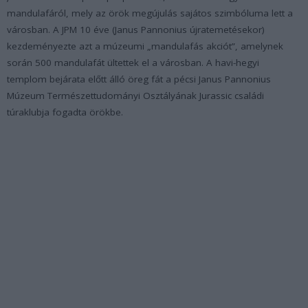
mandulafáról, mely az örök megújulás sajátos szimbóluma lett a
városban. A JPM 10 éve (Janus Pannonius újratemetésekor)
kezdeményezte azt a múzeumi „mandulafás akciót”, amelynek
során 500 mandulafát ültettek el a városban. A havi-hegyi
templom bejárata előtt álló öreg fát a pécsi Janus Pannonius
Múzeum Természettudományi Osztályának Jurassic családi
túraklubja fogadta örökbe.