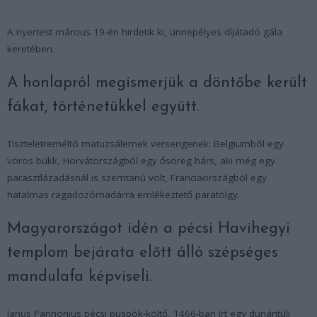
A nyertest március 19-én hirdetik ki, ünnepélyes díjátadó gála
keretében.
A honlapról megismerjük a döntőbe került
fákat, történetükkel együtt.
Tiszteletreméltó matuzsálemek versengenek: Belgiumból egy
vörös bükk, Horvátországból egy ősöreg hárs, aki még egy
parasztlázadásnál is szemtanú volt, Franciaországból egy
hatalmas ragadozómadárra emlékeztető paratölgy.
Magyarországot idén a pécsi Havihegyi
templom bejárata előtt álló szépséges
mandulafa képviseli.
Janus Pannonius pécsi püspök-költő, 1466-ban írt egy dunántúli