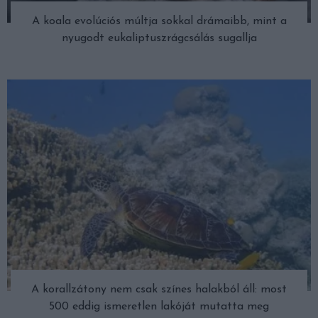
A koala evolúciós múltja sokkal drámaibb, mint a
nyugodt eukaliptuszrágcsálás sugallja
A korallzátony nem csak színes halakból áll: most
500 eddig ismeretlen lakóját mutatta meg