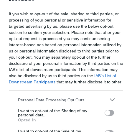
If you wish to opt-out of the sale, sharing to third parties, or
processing of your personal or sensitive information for
targeted advertising by us, please use the below opt-out
section to confirm your selection. Please note that after your
ELŐZŐ CIKK
opt-out request is processed you may continue seeing
interest-based ads based on personal information utilized by
A SZIVÁRVÁNY SZÍNEIRE PINGÁLTÁK EGY TÖRÖK FALU HÁZAIT
us or personal information disclosed to third parties prior to
ÉS MOST AZ INSTAGRAMOZÓK KEDVENCE LETT
your opt-out. You may separately opt-out of the further
disclosure of your personal information by third parties on the
IAB’s list of downstream participants. This information may
KÖVETKEZŐ CIKK
also be disclosed by us to third parties on the
IAB’s List of
AZ ÓNOSESŐ ÉS A HIDEG „TERMELT” SZELLEMALMÁKAT A FÁN
Downstream Participants
that may further disclose it to other
third parties.
Please note that this website/app uses one or more Google
Personal Data Processing Opt Outs
services and may gather and store information including but
HASONLÓ ÉRDEKESSÉGEK
not limited to your visit or usage behaviour. You may click to
I want to opt-out of the Sharing of my
personal data.
grant or deny consent to Google and its third-party tags to
Opted In
use your data for below specified purposes in below Google
consent section.
I want to opt-out of the Sale of my