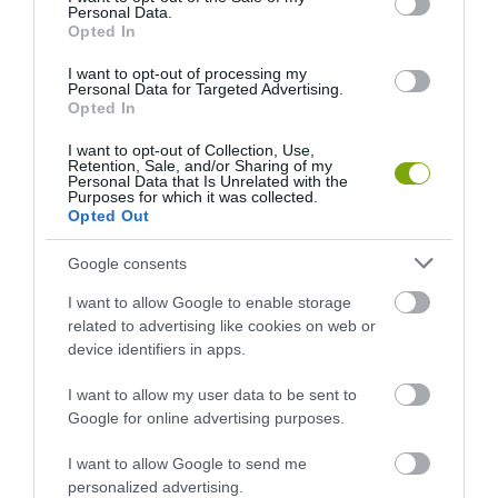
Personal Data.
Opted In
I want to opt-out of processing my
Personal Data for Targeted Advertising.
Opted In
I want to opt-out of Collection, Use,
Retention, Sale, and/or Sharing of my
Personal Data that Is Unrelated with the
EGY ELSÜLLYEDT HAJÓ
NEM MINDENKI MENEKÜLT
Purposes for which it was collected.
TEXTILJEI ÚJRA ÖSSZEÁLLTAK:
POMPEJIBEN: LEHET, HOGY
Opted Out
A RUHA, AMELY TÚLÉLTE A
EGY ORVOS A VÉGSŐKIG
TENGERT
SEGÍTENI PRÓBÁLT
Google consents
2026-06-29
2026-06-23
I want to allow Google to enable storage
related to advertising like cookies on web or
device identifiers in apps.
I want to allow my user data to be sent to
Google for online advertising purposes.
I want to allow Google to send me
personalized advertising.