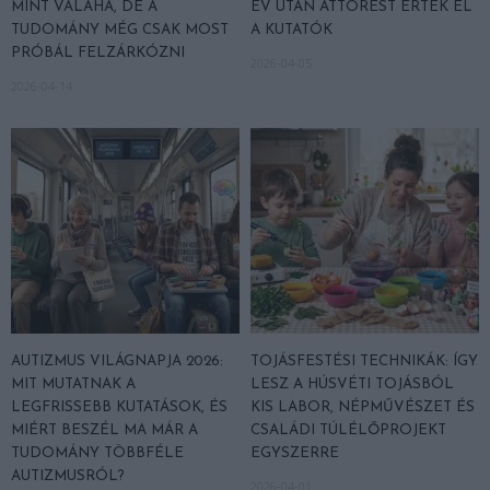
MINT VALAHA, DE A
ÉV UTÁN ÁTTÖRÉST ÉRTEK EL
TUDOMÁNY MÉG CSAK MOST
A KUTATÓK
PRÓBÁL FELZÁRKÓZNI
2026-04-05
2026-04-14
AUTIZMUS VILÁGNAPJA 2026:
TOJÁSFESTÉSI TECHNIKÁK: ÍGY
MIT MUTATNAK A
LESZ A HÚSVÉTI TOJÁSBÓL
LEGFRISSEBB KUTATÁSOK, ÉS
KIS LABOR, NÉPMŰVÉSZET ÉS
MIÉRT BESZÉL MA MÁR A
CSALÁDI TÚLÉLŐPROJEKT
TUDOMÁNY TÖBBFÉLE
EGYSZERRE
AUTIZMUSRÓL?
2026-04-01