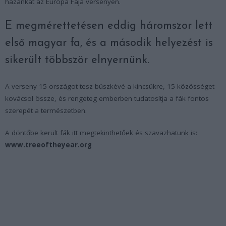
hazánkat az Európa Fája versenyen.
E megmérettetésen eddig háromszor lett
első magyar fa, és a második helyezést is
sikerült többször elnyernünk.
A verseny 15 országot tesz büszkévé a kincsükre, 15 közösséget
kovácsol össze, és rengeteg emberben tudatosítja a fák fontos
szerepét a természetben.
A döntőbe került fák itt megtekinthetőek és szavazhatunk is:
www.treeoftheyear.org