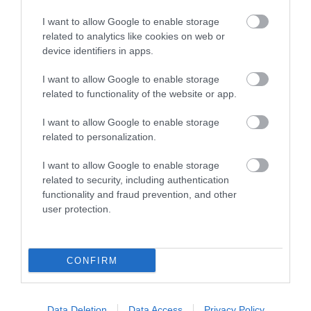
I want to allow Google to enable storage
related to analytics like cookies on web or
DAVID ATTENBOROUGH 100
NOBEL-DÍJAT KAPOTT EGY
device identifiers in apps.
ÉVES: AZ EMBER, AKI
FÉREGÉRT – CSAK ÉPPEN NEM
MEGTANÍTOTTA A VILÁGNAK,
AZ OKOZTA A RÁKOT
I want to allow Google to enable storage
HOGYAN KELL NÉZNI A
related to functionality of the website or app.
2026-04-23
TERMÉSZETET
I want to allow Google to enable storage
2026-05-08
related to personalization.
I want to allow Google to enable storage
related to security, including authentication
functionality and fraud prevention, and other
user protection.
CONFIRM
VÉGE LEHET A
AUDHD: AMIKOR AZ AUTIZMUS
Data Deletion
Data Access
Privacy Policy