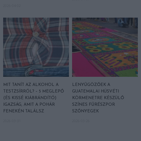
2026-04-02
MIT TANÍT AZ ALKOHOL A
LENYŰGÖZŐEK A
TESTZSÍRRÓL? – 5 MEGLEPŐ
GUATEMALAI HÚSVÉTI
(ÉS KISSÉ KIÁBRÁNDÍTÓ)
KÖRMENETRE KÉSZÜLŐ
IGAZSÁG, AMIT A POHÁR
SZÍNES FŰRÉSZPOR
FENEKÉN TALÁLSZ
SZŐNYEGEK
2026-03-31
2026-03-26