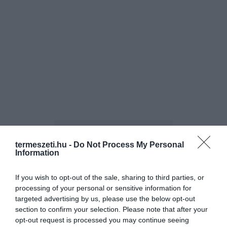
termeszeti.hu -
Do Not Process My Personal
Information
If you wish to opt-out of the sale, sharing to third parties, or
ELŐZŐ CIKK
processing of your personal or sensitive information for
KEGYETLEN MUNKÁT VÉGEZNEK AZ UGANDAI SÓBÁNYÁSZOK,
targeted advertising by us, please use the below opt-out
SAJÁT EGÉSZSÉGÜKET VESZÉLYEZTETIK
section to confirm your selection. Please note that after your
opt-out request is processed you may continue seeing