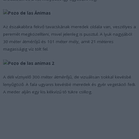
Az északabbra fekvő tavacskának meredek oldala van, veszélyes a
peremét megközelíteni, mivel jelenleg is pusztul. A lyuk nagyjából
30 méter átmérőjű és 101 méter mély, amit 21 méteres
magasságig víz tölt fel.
A déli víznyelő 300 méter átmérőjű, de vizuálisan sokkal kevésbé
lenyűgöző. A fala ugyanis kevésbé meredek és gyér vegetáció fedi.
A meder alján egy kis kékvízű tó tükre csillog.