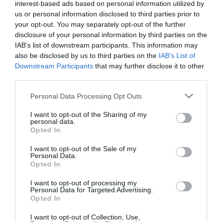
interest-based ads based on personal information utilized by
KÖVETKEZŐ CIKK
us or personal information disclosed to third parties prior to
your opt-out. You may separately opt-out of the further
KÖZEL FÉL MÉTERES A VILÁG LEGNAGYOBB, RÉMISZTŐ
disclosure of your personal information by third parties on the
PIÓCÁJA
IAB’s list of downstream participants. This information may
also be disclosed by us to third parties on the
IAB’s List of
Downstream Participants
that may further disclose it to other
third parties.
HASONLÓ ÉRDEKESSÉGEK
Please note that this website/app uses one or more Google
Personal Data Processing Opt Outs
services and may gather and store information including but
not limited to your visit or usage behaviour. You may click to
I want to opt-out of the Sharing of my
personal data.
grant or deny consent to Google and its third-party tags to
Opted In
use your data for below specified purposes in below Google
consent section.
I want to opt-out of the Sale of my
Personal Data.
Opted In
I want to opt-out of processing my
Personal Data for Targeted Advertising.
Opted In
KIRÁNDULÁS A
KIRÁNDULÁS PANNONHALMA
PANNONHALMI
KÖRNYÉKÉN: TERMÉSZET,
I want to opt-out of Collection, Use,