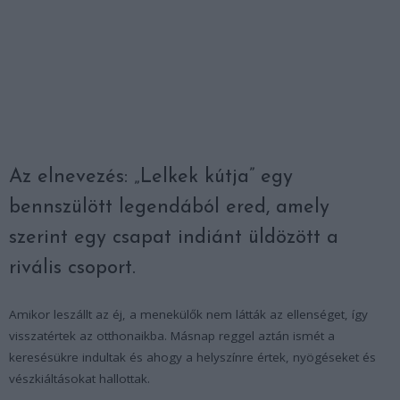
Az elnevezés: „Lelkek kútja” egy
bennszülött legendából ered, amely
szerint egy csapat indiánt üldözött a
rivális csoport.
Amikor leszállt az éj, a menekülők nem látták az ellenséget, így
visszatértek az otthonaikba. Másnap reggel aztán ismét a
keresésükre indultak és ahogy a helyszínre értek, nyögéseket és
vészkiáltásokat hallottak.