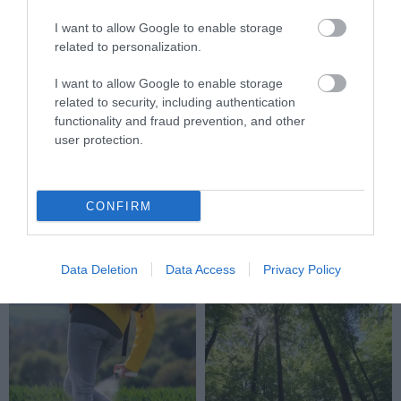
I want to allow Google to enable storage
related to personalization.
I want to allow Google to enable storage
related to security, including authentication
functionality and fraud prevention, and other
user protection.
KIRÁNDULÁS A RAVAZDI
A JÉG ALATT NEM ÜRESSÉG
SÖRFŐZDÉBE, A BENCÉS
VAN: ÓRIÁSI REJTETT TÁJ
CONFIRM
APÁTSÁG HABOS OLDALÁRA
HÚZÓDIK KELET-ANTARKTISZ
MÉLYÉN
2026-08-04
Data Deletion
Data Access
Privacy Policy
2026-06-24