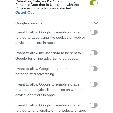
Retention, Sale, and/or Sharing of my
ARBORÉTUMBA
SZŐLŐ ÉS KOMLÓ
Personal Data that Is Unrelated with the
TALÁLKOZÁSA
Purposes for which it was collected.
2026-08-04
Opted Out
2026-08-04
Google consents
I want to allow Google to enable storage
related to advertising like cookies on web or
device identifiers in apps.
I want to allow my user data to be sent to
Google for online advertising purposes.
I want to allow Google to send me
personalized advertising.
KIRÁNDULÁS A
KIRÁNDULÁS A
PANNONHALMI
PANNONHALMI FŐAPÁTSÁG
I want to allow Google to enable storage
GYÓGYNÖVÉNYKERTBE ÉS
PINCÉSZETÉBE
related to analytics like cookies on web or
ILLATMÚZEUMBA
device identifiers in apps.
2026-08-04
2026-08-04
I want to allow Google to enable storage
related to functionality of the website or app.