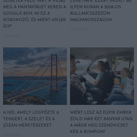
SZIGETEK FELÉ TART, A VILÁG
LEHETNEK: EZÉRT INDULT BE
MEG A HANTAVÍRUST KERESI A
ILYEN KORÁN A 2026-OS
GOOGLE-BEN: MI EZ A
KULLANCSSZEZON
KÓROKOZÓ, ÉS MIÉRT HÍVJÁK
MAGYARORSZÁGON
ÍGY?
2026-04-07
2026-05-06
A HÍD, AMELY LEGYŐZTE A
MIÉRT LESZ AZ EGYIK EMBER
TENGERT, A SZELET ÉS A
ZÖLD MÁR KÉT KANYAR UTÁN,
JÓZAN MÉRETÉRZÉKET
A MÁSIK MEG SZENDVICSET
KÉR A KOMPON?
2026-03-18