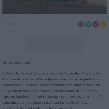
2024-03-28
Őslakosok veszte.
Különös látványt nyújt az a páros víznyelő, amelyet Pozo de las
Animas-nak, azaz a Lelkek kútjának neveznek. Az Argentínában,
Mendozában, Los Molles közelében található kutak a föld alatti
üregek beomlásával keletkeztek, amikor a talajvíz feloldotta a
gipszlerakódásokat. A két lyukat egymástól vékony, omladozó fal
választja el, ami a feltételezések szerint idővel várhatóan
erodálódik és a két mélyedés így egyesülni fog.