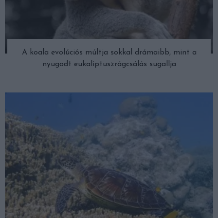
A koala evolúciós múltja sokkal drámaibb, mint a
nyugodt eukaliptuszrágcsálás sugallja