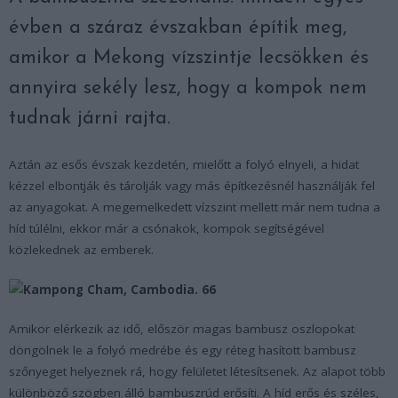
évben a száraz évszakban építik meg,
amikor a Mekong vízszintje lecsökken és
annyira sekély lesz, hogy a kompok nem
tudnak járni rajta.
Aztán az esős évszak kezdetén, mielőtt a folyó elnyeli, a hidat
kézzel elbontják és tárolják vagy más építkezésnél használják fel
az anyagokat. A megemelkedett vízszint mellett már nem tudna a
híd túlélni, ekkor már a csónakok, kompok segítségével
közlekednek az emberek.
Amikor elérkezik az idő, először magas bambusz oszlopokat
döngölnek le a folyó medrébe és egy réteg hasított bambusz
szőnyeget helyeznek rá, hogy felületet létesítsenek. Az alapot több
különböző szögben álló bambuszrúd erősíti. A híd erős és széles,