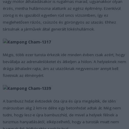
vagy motor áthaladásakor is rugalmas marad, ugyanakkor olyan
érzés, mintha hullámozna alattunk az egész építmény. Ezenkívül
zörög is és igazából egyetlen rúd sincs vízszintben, így ez
meglehetősen rázós, csúszós és göröngyös az utazás. Ehhez
társulnak a járművek által generált lökéshullámok.
Mégis, több ezer turista érkezik ide minden évben csak azért, hogy
bevállalja az adrenalinlöketet és átkeljen a hídon. A helyieknek nem
drága áthaladni rajta, ám az utazóknak negyvenszer annyit kell
fizetniük az élményért.
A bambusz hidat évtizedek óta újra és újra megépítik, de idén
márciusban alig 2 km-re délre egy betonhidat adtak át. Még nem
tudni, hogy lesz-e újra bambuszhíd, de mivel a helyiek félnek a
turizmus hanyatlásától, elképzelhető, hogy a turisták miatt nem
hagynak fel hídkészítés szokásával.