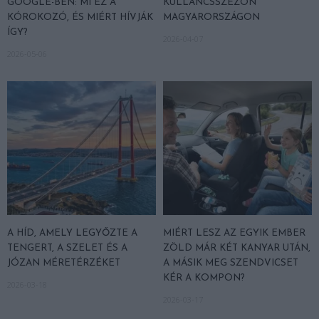
GOOGLE-BEN: MI EZ A
KULLANCSSZEZON
KÓROKOZÓ, ÉS MIÉRT HÍVJÁK
MAGYARORSZÁGON
ÍGY?
2026-04-07
2026-05-06
A HÍD, AMELY LEGYŐZTE A
MIÉRT LESZ AZ EGYIK EMBER
TENGERT, A SZELET ÉS A
ZÖLD MÁR KÉT KANYAR UTÁN,
JÓZAN MÉRETÉRZÉKET
A MÁSIK MEG SZENDVICSET
KÉR A KOMPON?
2026-03-18
2026-03-17