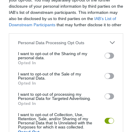
your opt-out. You may separately opt-out of the further
A FOLYTONNÖVŐTŐL AZ EMBERT ÖLŐIG: NAMÍBIA
disclosure of your personal information by third parties on the
KÜLÖNLEGES ÉS VARÁZSLATOS NÖVÉNYVILÁGA
IAB’s list of downstream participants. This information may
also be disclosed by us to third parties on the
IAB’s List of
Downstream Participants
that may further disclose it to other
third parties.
HASONLÓ ÉRDEKESSÉGEK
Please note that this website/app uses one or more Google
Personal Data Processing Opt Outs
services and may gather and store information including but
not limited to your visit or usage behaviour. You may click to
I want to opt-out of the Sharing of my
personal data.
grant or deny consent to Google and its third-party tags to
Opted In
use your data for below specified purposes in below Google
consent section.
I want to opt-out of the Sale of my
Personal Data.
Opted In
I want to opt-out of processing my
Personal Data for Targeted Advertising.
Opted In
KIRÁNDULÁS A
KIRÁNDULÁS PANNONHALMA
I want to opt-out of Collection, Use,
PANNONHALMI
KÖRNYÉKÉN: TERMÉSZET,
Retention, Sale, and/or Sharing of my
ARBORÉTUMBA
SZŐLŐ ÉS KOMLÓ
Personal Data that Is Unrelated with the
Purposes for which it was collected.
TALÁLKOZÁSA
2026-08-04