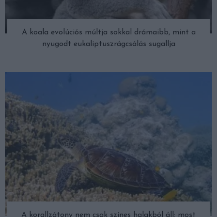
A koala evolúciós múltja sokkal drámaibb, mint a
nyugodt eukaliptuszrágcsálás sugallja
A korallzátony nem csak színes halakból áll: most