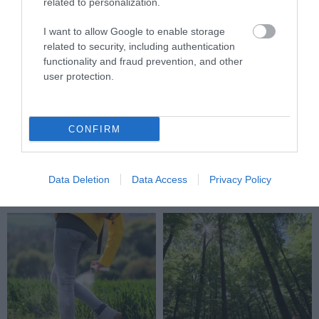
related to personalization.
I want to allow Google to enable storage
related to security, including authentication
functionality and fraud prevention, and other
user protection.
KIRÁNDULÁS A RAVAZDI
A JÉG ALATT NEM ÜRESSÉG
CONFIRM
SÖRFŐZDÉBE, A BENCÉS
VAN: ÓRIÁSI REJTETT TÁJ
APÁTSÁG HABOS OLDALÁRA
HÚZÓDIK KELET-ANTARKTISZ
MÉLYÉN
2026-08-04
Data Deletion
Data Access
Privacy Policy
2026-06-24