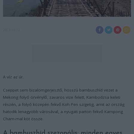
2023-10-12
A víz az úr.
Cseppet sem bizalomgerjesztő, hosszú bambuszhíd vezet a
Mekong folyó örvénylő, zavaros vize felett, Kambodzsa keleti
részén, a folyó közepén fekvő Koh Pen szigetig, amit az ország
hatodik lenagyobb városával, a nyugati parton fekvő Kampong
Cham-mal köt össze.
A bambuszhíd szezonális: minden egyes