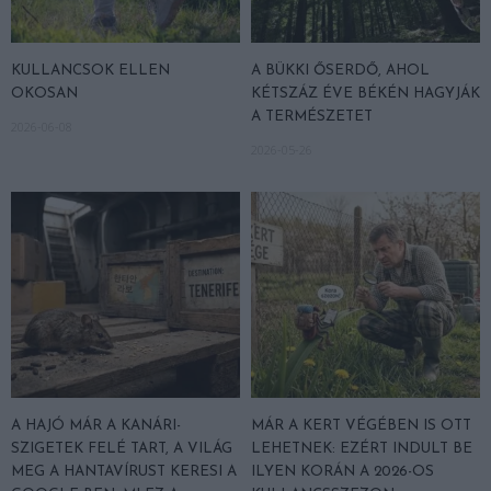
KULLANCSOK ELLEN
A BÜKKI ŐSERDŐ, AHOL
OKOSAN
KÉTSZÁZ ÉVE BÉKÉN HAGYJÁK
A TERMÉSZETET
2026-06-08
2026-05-26
A HAJÓ MÁR A KANÁRI-
MÁR A KERT VÉGÉBEN IS OTT
SZIGETEK FELÉ TART, A VILÁG
LEHETNEK: EZÉRT INDULT BE
MEG A HANTAVÍRUST KERESI A
ILYEN KORÁN A 2026-OS