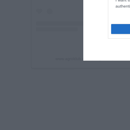
authenti
www.agroklub.com (@agroklub) által me