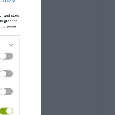
B’s List of
er and store
to grant or
ed purposes