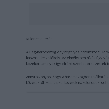
Különös eltérés.
A Pag-háromszög egy rejtélyes háromszög Horváto
használt leszállóhely. Az elméletben hívők úgy vé
köveket, amelyek így eltérő szerkezetet vettek fe
Annyi bizonyos, hogy a háromszögben található kő
kőzetektől. Más a szerkezetük is, különösek, seho