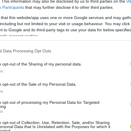
. This information may also be disclosed by us to third parties on the
IA
Participants
that may further disclose it to other third parties.
 that this website/app uses one or more Google services and may gath
including but not limited to your visit or usage behaviour. You may click 
 to Google and its third-party tags to use your data for below specifi
ogle consent section.
l Data Processing Opt Outs
sztott bejegyzés
o opt-out of the Sharing of my personal data.
In
osabbak és más a struktúrájuk is. Úgy tűnik, mintha extrém
bolya fény hatására vörösen foszforeszkálnak.
o opt-out of the Sale of my Personal Data.
In
ter hosszú, a másik kettő kb. 22 méteres. A 1999-ben
to opt-out of processing my Personal Data for Targeted
ossága vált, ma már védett területnek számít.
ing.
In
o opt-out of Collection, Use, Retention, Sale, and/or Sharing
ersonal Data that Is Unrelated with the Purposes for which it
lected.