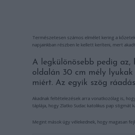
Természetesen számos elmélet kering a kőzeteket
napjainkban részben le kellett keríteni, mert akad
A legkülönösebb pedig az,
oldalán 30 cm mély lyukak 
miért. Az egyik szög ráadásu
Akadnak feltételezések arra vonatkozólag is, hog
táplája, hogy Zlatko Sudac katolikus pap stigmát
Megint mások úgy vélekednek, hogy magasan fejlett 