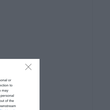
sonal or
ection to
ou may
 personal
out of the
 downstream