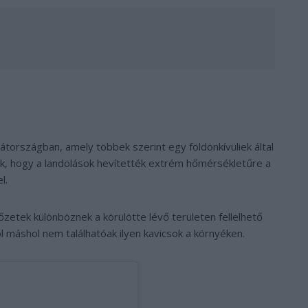
rszágban, amely többek szerint egy földönkívüliek által
lik, hogy a landolások hevítették extrém hőmérsékletűre a
l.
zetek különböznek a körülötte lévő területen fellelhető
l máshol nem találhatóak ilyen kavicsok a környéken.