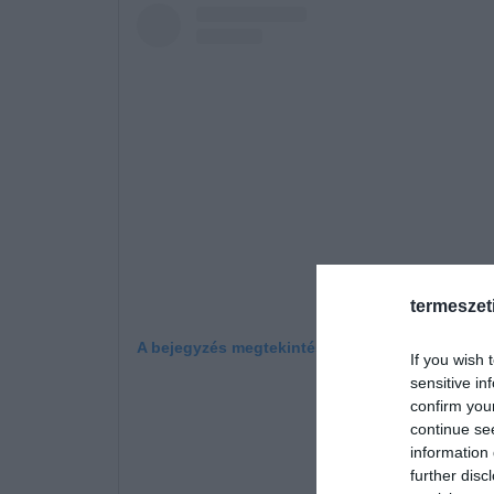
termeszet
A bejegyzés megtekintése az Instagramon
If you wish 
sensitive in
confirm you
continue se
information 
further disc