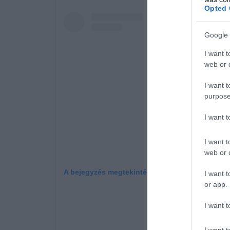
Opted 
Google 
I want t
web or d
I want t
purpose
I want 
I want t
web or d
A bejegyzés megtekintése az Instagramon
I want t
or app.
I want t
I want t