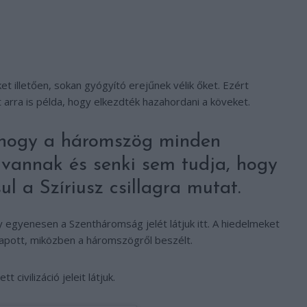
 illetően, sokan gyógyító erejűnek vélik őket. Ezért
t arra is példa, hogy elkezdték hazahordani a köveket.
 hogy a háromszög minden
vannak és senki sem tudja, hogy
l a Szíriusz csillagra mutat.
y egyenesen a Szentháromság jelét látjuk itt. A hiedelmeket
 kapott, miközben a háromszögről beszélt.
civilizáció jeleit látjuk.