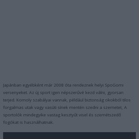
Japánban egyébként már 2008 óta rendeznek helyi SpoGomi
versenyeket. Az új sport igen népszerűvé kezd válni, gyorsan
terjed. Komoly szabályai vannak, például biztonság okokból tilos
forgalmas utak vagy vasúti sínek mentén szedni a szemetet, A
sportolók mindegyike vastag kesztyűt visel és szemétszedő
fogókat is használhatnak.