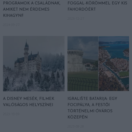
PROGRAMOK A CSALÁDNAK,
FOGGAL-KÖRÖMMEL EGY KIS
AMIKET NEM ÉRDEMES
FAHORDÓÉRT
KIHAGYNI!
2023-12-27
2024-09-27
A DISNEY MESÉK, FILMEK
IGRALIŠTE BATARIJA: EGY
VALÓSÁGOS HELYSZÍNEI
FOCIPÁLYA, A FESTŐI
TÖRTÉNELMI ÓVÁROS
2023-10-09
KÖZEPÉN
2023-08-28