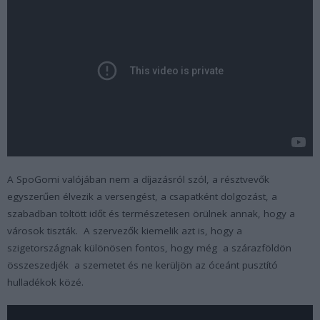
A SpoGomi valójában nem a díjazásról szól, a résztvevők
egyszerűen élvezik a versengést, a csapatként dolgozást, a
szabadban töltött időt és természetesen örülnek annak, hogy a
városok tiszták. A szervezők kiemelik azt is, hogy a
szigetországnak különösen fontos, hogy még a szárazföldön
összeszedjék a szemetet és ne kerüljön az óceánt pusztító
hulladékok közé.