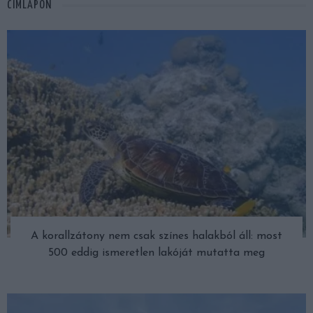
CÍMLAPON
A korallzátony nem csak színes halakból áll: most
500 eddig ismeretlen lakóját mutatta meg