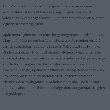
A SpoGomi a ‘sport’ és a ‘gomi’ (japánul a szemét) szavak
kombinálásával képzett kifejezés, egy új sport, népszerű
vetélkedés. A versengés során 3-5 fő csapatok próbálják a lehető
legtöbb szemetet gyűjteni.
Japán nemrégiben bejelentette, hogy megrendezi az első SpoGomi
Világkupát 2023 novemberében, ahova a világ minden részéről
várnak csapatokat. A versengés során Tokió utcáin zajlik majd.
Minden csapatban 3 fő indulhat, nekik 60 percük lesz arra, hogy
egy meghatározott területről szemetet szedjenek. Lényeges, hogy
a hulladékot megfelelően kell szortírozni a különféle színű
zsákokba (éghető, újrahasznosítható műanyag, fémdobozok stb.).
Amikor az idő lejár, a szemetet lemérik és természetesen
ellenőrzik a szétválogatást is.Ha holtverseny alakulna ki, akkor
pontozás alapján a hulladék minősége dönt (a cigarettacsikk jelenti
a legtöbb pontot).