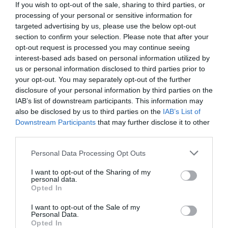
If you wish to opt-out of the sale, sharing to third parties, or
processing of your personal or sensitive information for
targeted advertising by us, please use the below opt-out
section to confirm your selection. Please note that after your
opt-out request is processed you may continue seeing
ELŐZŐ CIKK
interest-based ads based on personal information utilized by
LÉTEZIK EGY HAL, AMELYNEK NEONKÉK HÚSA VAN, DE NEM
us or personal information disclosed to third parties prior to
TUDNI, HOGY MIÉRT
your opt-out. You may separately opt-out of the further
disclosure of your personal information by third parties on the
IAB’s list of downstream participants. This information may
KÖVETKEZŐ CIKK
also be disclosed by us to third parties on the
IAB’s List of
Downstream Participants
that may further disclose it to other
MÉG MINDIG TEREM A 3000 ÉVES, CSAVARODOTT TÖRZSŰ
third parties.
OLAJFA MATUZSÁLEM
Please note that this website/app uses one or more Google
Personal Data Processing Opt Outs
services and may gather and store information including but
not limited to your visit or usage behaviour. You may click to
I want to opt-out of the Sharing of my
HASONLÓ ÉRDEKESSÉGEK
personal data.
grant or deny consent to Google and its third-party tags to
Opted In
use your data for below specified purposes in below Google
consent section.
I want to opt-out of the Sale of my
Personal Data.
Opted In