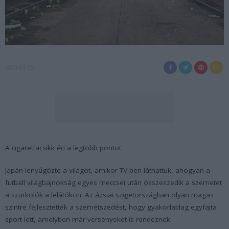
2023-03-05
A cigarettacsikk éri a legtöbb pontot.
Japán lenyűgözte a világot, amikor TV-ben láthattuk, ahogyan a
futball világbajnokság egyes meccsei után összeszedik a szemetet
a szurkolók a lelátókon. Az ázsiai szigetországban olyan magas
szintre fejlesztették a szemétszedést, hogy gyakorlatilag egyfajta
sport lett, amelyben már versenyeket is rendeznek.