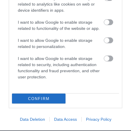
related to analytics like cookies on web or
device identifiers in apps.
DUNGEONS & DRAGONS: A
VIDEÓJÁTÉK-SZENVEDÉLY: AZ
I want to allow Google to enable storage
JÁTÉK, AMI
AGYUNKAT CÉLZÓ REJTETT
related to functionality of the website or app.
MEGVÁLTOZTATHATJA AZ
VESZÉLY
AUTIZMUSSAL ÉLŐK ÉLETÉT!
I want to allow Google to enable storage
2024-12-13
related to personalization.
2025-03-13
I want to allow Google to enable storage
related to security, including authentication
functionality and fraud prevention, and other
user protection.
CONFIRM
Data Deletion
Data Access
Privacy Policy
ESŐS ŐSZI NAPOKON IS
EGY FURA HAGYOMÁNY: KÉT
AKTÍVAN! INGYENES
FALU LAKOSAI HARCOLNAK