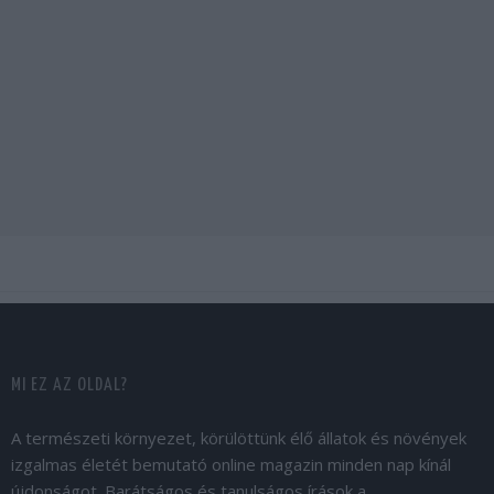
MI EZ AZ OLDAL?
A természeti környezet, körülöttünk élő állatok és növények
izgalmas életét bemutató online magazin minden nap kínál
újdonságot. Barátságos és tanulságos írások a