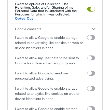
2026-07-31
2026-07-30
I want to opt-out of Collection, Use,
Retention, Sale, and/or Sharing of my
Personal Data that Is Unrelated with the
Purposes for which it was collected.
Opted Out
Google consents
I want to allow Google to enable storage
related to advertising like cookies on web or
device identifiers in apps.
I want to allow my user data to be sent to
Google for online advertising purposes.
A NÖVÉNYEK IS KÖLTÖZNEK
EGY ÖREG TÖLGY NEM CSAK
A KLÍMÁVAL: JÖNNEK AZ ÚJ
FA, HANEM TÁRSASHÁZ,
I want to allow Google to send me
BETOLAKODÓK, CSAK NEM
ÉTTEREM ÉS MENEDÉK
personalized advertising.
BŐRÖNDDEL
EGYSZERRE
2026-07-24
2026-07-22
I want to allow Google to enable storage
related to analytics like cookies on web or
device identifiers in apps.
I want to allow Google to enable storage