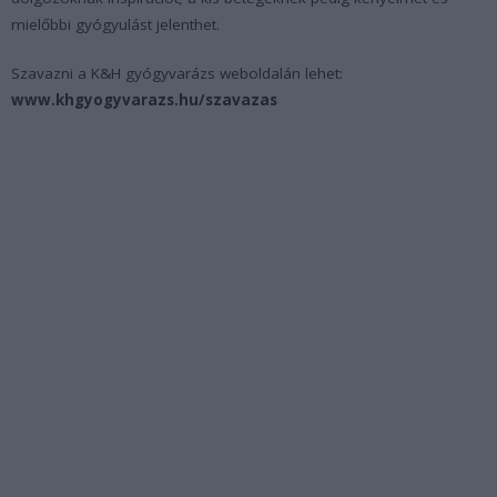
mielőbbi gyógyulást jelenthet.
Szavazni a K&H gyógyvarázs weboldalán lehet:
www.khgyogyvarazs.hu/szavazas