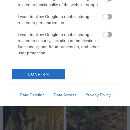
related to functionality of the website or app.
I want to allow Google to enable storage
related to personalization.
I want to allow Google to enable storage
related to security, including authentication
A TEQUILA TITKOS HŐSEI
A NÖVÉNYEK, AMELYEK NEM
functionality and fraud prevention, and other
SZŐRÖS KIS ÉJSZAKAI
KÉRNEK ÚTLEVELET — ÉS A
user protection.
BEPORZÓK: DENEVÉREK
MELEGEDŐ KLÍMA MÉG
NÉLKÜL SZOMORÚBB LENNE
SEGÍTHET IS NEKIK
A MEXIKÓI POHÁR
2026-06-26
CONFIRM
2026-07-10
Data Deletion
Data Access
Privacy Policy