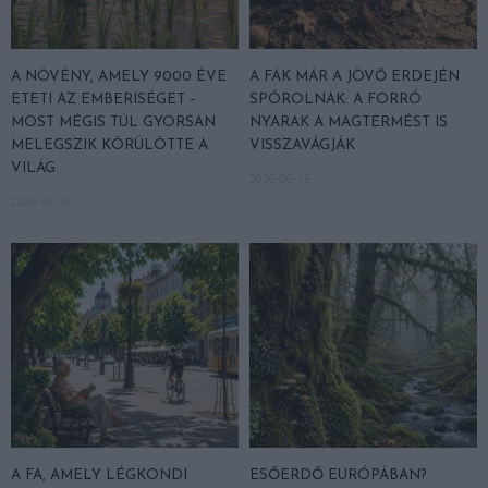
A NÖVÉNY, AMELY 9000 ÉVE
A FÁK MÁR A JÖVŐ ERDEJÉN
ETETI AZ EMBERISÉGET –
SPÓROLNAK: A FORRÓ
MOST MÉGIS TÚL GYORSAN
NYARAK A MAGTERMÉST IS
MELEGSZIK KÖRÜLÖTTE A
VISSZAVÁGJÁK
VILÁG
2026-06-15
2026-06-18
A FA, AMELY LÉGKONDI
ESŐERDŐ EURÓPÁBAN?