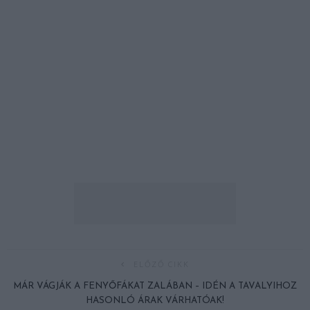
ELŐZŐ CIKK
MÁR VÁGJÁK A FENYŐFÁKAT ZALÁBAN – IDÉN A TAVALYIHOZ
HASONLÓ ÁRAK VÁRHATÓAK!