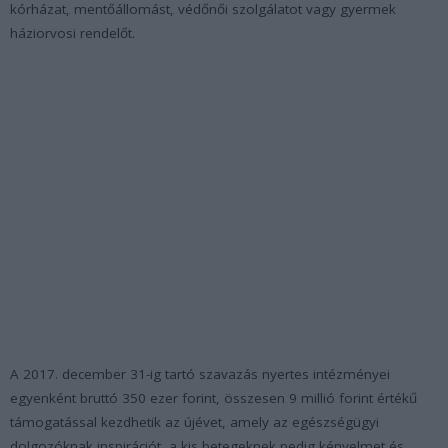
kórházat, mentőállomást, védőnői szolgálatot vagy gyermek
háziorvosi rendelőt.
A 2017. december 31-ig tartó szavazás nyertes intézményei
egyenként bruttó 350 ezer forint, összesen 9 millió forint értékű
támogatással kezdhetik az újévet, amely az egészségügyi
dolgozóknak inspirációt, a kis betegeknek pedig kényelmet és