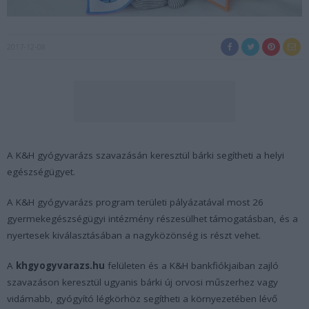
2017-12-08
A K&H gyógyvarázs szavazásán keresztül bárki segítheti a helyi
egészségügyet.
A K&H gyógyvarázs program területi pályázatával most 26
gyermekegészségügyi intézmény részesülhet támogatásban, és a
nyertesek kiválasztásában a nagyközönség is részt vehet.
A
khgyogyvarazs.hu
felületen és a K&H bankfiókjaiban zajló
szavazáson keresztül ugyanis bárki új orvosi műszerhez vagy
vidámabb, gyógyító légkörhöz segítheti a környezetében lévő