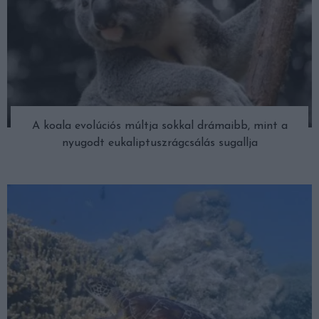
A koala evolúciós múltja sokkal drámaibb, mint a
nyugodt eukaliptuszrágcsálás sugallja