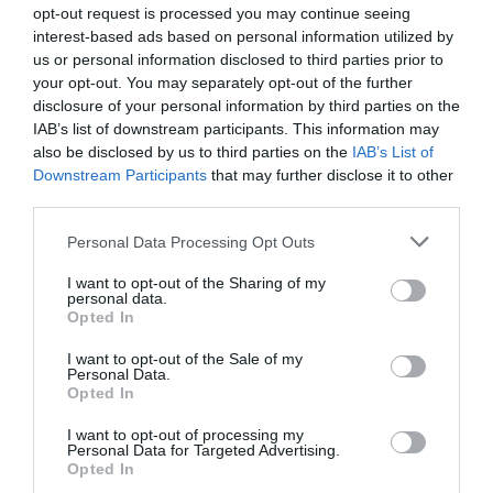
opt-out request is processed you may continue seeing
KÖRNYÉKÉN: TERMÉSZET,
FELETT: MI EZ A LÁTHATATLAN
interest-based ads based on personal information utilized by
SZŐLŐ ÉS KOMLÓ
FEDŐ, ÉS MI TÖRTÉNIK
us or personal information disclosed to third parties prior to
TALÁLKOZÁSA
ALATTA A TERMÉSZETTEL?
your opt-out. You may separately opt-out of the further
2026-08-04
2026-08-03
disclosure of your personal information by third parties on the
IAB’s list of downstream participants. This information may
also be disclosed by us to third parties on the
IAB’s List of
Downstream Participants
that may further disclose it to other
third parties.
Please note that this website/app uses one or more Google
Personal Data Processing Opt Outs
services and may gather and store information including but
not limited to your visit or usage behaviour. You may click to
I want to opt-out of the Sharing of my
personal data.
grant or deny consent to Google and its third-party tags to
Opted In
use your data for below specified purposes in below Google
consent section.
I want to opt-out of the Sale of my
A TERMÉSZET NEM SZERETI
A TUDÓSOK 262 ÚJ FAJT
Personal Data.
Opted In
AZ EGYHANGÚSÁGOT: A
NEVEZTEK MEG, ÉS A FÖLD
VÁLTOZATOS NÖVÉNYZET
MEGINT FINOMAN JELEZTE:
I want to opt-out of processing my
ASZÁLY IDEJÉN IS OKOSABB
KORAI MÉG MINDENTUDÓNAK
Personal Data for Targeted Advertising.
STRATÉGIA
HINNI MAGUNKAT
Opted In