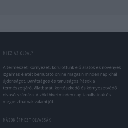
MI EZ AZ OLDAL?
A természeti környezet, körülöttünk élő állatok és növények
izgalmas életét bemutató online magazin minden nap kínál
újdonságot. Barátságos és tanulságos írások a
természetjáró, állatbarát, kertészkedő és környezetvédő
olvasó számára. A zöld hívei minden nap tanulhatnak és
megoszthatnak valami jót.
MÁSOK ÉPP EZT OLVASSÁK