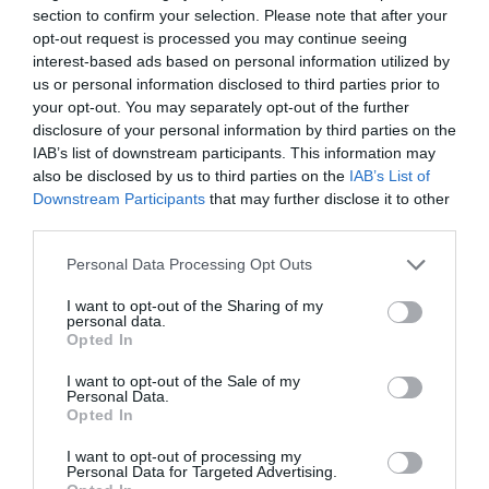
section to confirm your selection. Please note that after your
KÖVETKEZŐ CIKK
opt-out request is processed you may continue seeing
interest-based ads based on personal information utilized by
A MADARAK VÉDELME ÉRDEKÉBEN ÁPRILISTÓL TILOS LESZ
us or personal information disclosed to third parties prior to
LEVERNI A FECSKEFÉSZKEKET!
your opt-out. You may separately opt-out of the further
disclosure of your personal information by third parties on the
IAB’s list of downstream participants. This information may
also be disclosed by us to third parties on the
IAB’s List of
HASONLÓ ÉRDEKESSÉGEK
Downstream Participants
that may further disclose it to other
third parties.
Please note that this website/app uses one or more Google
Personal Data Processing Opt Outs
services and may gather and store information including but
not limited to your visit or usage behaviour. You may click to
I want to opt-out of the Sharing of my
personal data.
grant or deny consent to Google and its third-party tags to
Opted In
use your data for below specified purposes in below Google
consent section.
I want to opt-out of the Sale of my
Personal Data.
Opted In
I want to opt-out of processing my
HŐKUPOLA MAGYARORSZÁG
NEM CSAK A RITKASÁGOK
Personal Data for Targeted Advertising.
FELETT: MI EZ A LÁTHATATLAN
BAJBAN VANNAK: A