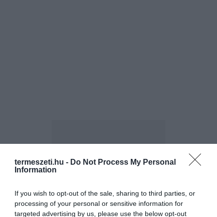
termeszeti.hu -
Do Not Process My Personal
Information
ELŐZŐ CIKK
If you wish to opt-out of the sale, sharing to third parties, or
14 PÉNZTÁRCABARÁT ÖTLET A KERTBE, AMI ÚGY FEST, MINTHA
processing of your personal or sensitive information for
PROFI KERTÉPÍTŐK MUNKÁJA LENNE
targeted advertising by us, please use the below opt-out