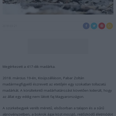
2018-03-21
Megérkezett a 417-dik madárka.
2018. március 19-én, Kisújszálláson, Pabar Zoltán
madármegfigyelő észrevett az etetőjén egy szokatlan tollazatú
madárkát. A körültekintő madárhatározást követően kiderült, hogy
az állat egy eddig nem látott faj Magyarországon.
A szürkebegyek veréb méretű, elsősorban a talajon és a sűrű
aljnövényzetben, a bokrok ágai közt mozgó, rejtőzködő életmódot