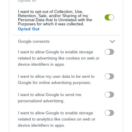
Opted In
FEDŐ, ÉS MI TÖRTÉNIK
HÉTKÖZNAPI MADARAK ÉS
I want to opt-out of Collection, Use,
ALATTA A TERMÉSZETTEL?
PILLANGÓK CSENDES
Retention, Sale, and/or Sharing of my
ELTŰNÉSE A NAGYOBB
Personal Data that Is Unrelated with the
2026-08-03
Purposes for which it was collected.
VÉSZJEL
Opted Out
2026-08-03
Google consents
I want to allow Google to enable storage
related to advertising like cookies on web or
device identifiers in apps.
I want to allow my user data to be sent to
Google for online advertising purposes.
I want to allow Google to send me
personalized advertising.
A TUDÓSOK 262 ÚJ FAJT
ÖTVEN ÉVIG ROSSZ NÉVEN
I want to allow Google to enable storage
NEVEZTEK MEG, ÉS A FÖLD
LAPULT EGY KARDFOGÚ
related to analytics like cookies on web or
MEGINT FINOMAN JELEZTE:
MACSKA LELETE – AZTÁN
device identifiers in apps.
KORAI MÉG MINDENTUDÓNAK
VALAKI VÉGRE RÁNÉZETT
HINNI MAGUNKAT
RENDESEN