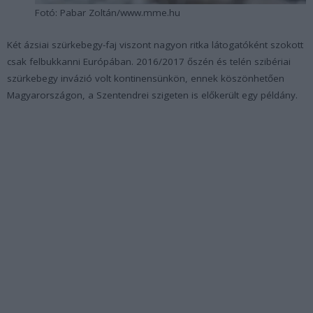
Fotó: Pabar Zoltán/www.mme.hu
Két ázsiai szürkebegy-faj viszont nagyon ritka látogatóként szokott
csak felbukkanni Európában. 2016/2017 őszén és telén szibériai
szürkebegy invázió volt kontinensünkön, ennek köszönhetően
Magyarországon, a Szentendrei szigeten is előkerült egy példány.