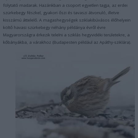
folytató madarak. Hazánkban a csoport egyetlen tagja, az erdei
szürkebegy fészkel, gyakori őszi és tavaszi átvonuló, illetve
kisszámú áttelelő. A magashegységek sziklakibúvásos élőhelyein
költő havasi szürkebegy néhány példánya évről évre
Magyarországra érkezik telelni a sziklás hegyvidéki területekre, a
kőbányákba, a várakhoz (Budapesten például az Apáthy-sziklára).