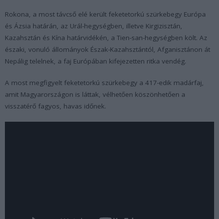
Rokona, a most távcső elé került feketetorkú szürkebegy Európa
és Ázsia határán, az Urál-hegységben, illetve Kirgizisztán,
Kazahsztán és Kína határvidékén, a Tien-san-hegységben költ. Az
északi, vonuló állományok Észak-Kazahsztántól, Afganisztánon át
Nepálig telelnek, a faj Európában kifejezetten ritka vendég.
A most megfigyelt feketetorkú szürkebegy a 417-edik madárfaj,
amit Magyarországon is láttak, vélhetően köszönhetően a
visszatérő fagyos, havas időnek.