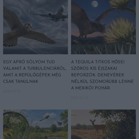
EGY APRÓ SÓLYOM TUD
A TEQUILA TITKOS HŐSEI
VALAMIT A TURBULENCIÁRÓL,
SZŐRÖS KIS ÉJSZAKAI
AMIT A REPÜLŐGÉPEK MÉG
BEPORZÓK: DENEVÉREK
CSAK TANULNAK
NÉLKÜL SZOMORÚBB LENNE
A MEXIKÓI POHÁR
2026-07-13
2026-07-10