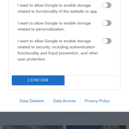
I want to allow Google to enable storage
2026-07-30
2026-07-28
related to functionality of the website or app.
I want to allow Google to enable storage
related to personalization.
I want to allow Google to enable storage
related to security, including authentication
functionality and fraud prevention, and other
user protection.
CONFIRM
A VADKAMERA EDDIG NÉZETT,
AZ AI NEMCSAK KÉPEKET
MOST MÁR GONDOLKODNI IS
RAJZOL: REJTETT
PRÓBÁL: ÍGY SEGÍTHETI AZ AI
KIHALÁSOKAT IS
A VADÁLLATOK VÉDELMÉT
LELEPLEZHET A
Data Deletion
Data Access
Privacy Policy
TERMÉSZETVÉDELEMBEN
2026-07-27
2026-07-15