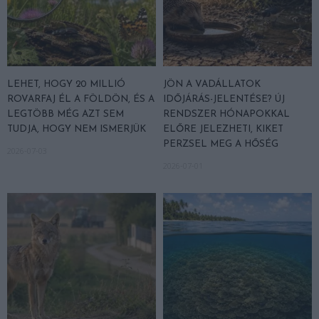
LEHET, HOGY 20 MILLIÓ
JÖN A VADÁLLATOK
ROVARFAJ ÉL A FÖLDÖN, ÉS A
IDŐJÁRÁS-JELENTÉSE? ÚJ
LEGTÖBB MÉG AZT SEM
RENDSZER HÓNAPOKKAL
TUDJA, HOGY NEM ISMERJÜK
ELŐRE JELEZHETI, KIKET
PERZSEL MEG A HŐSÉG
2026-07-03
2026-07-01