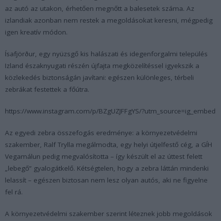
az autó az utakon, érhetően megnőtt a balesetek száma. Az
izlandiak azonban nem restek a megoldásokat keresni, mégpedig
igen kreatív módon.
Ísafjörður, egy nyüzsgő kis halászati és idegenforgalmi település
Izland északnyugati részén újfajta megközelítéssel igyekszik a
közlekedés biztonságán javítani: egészen különleges, térbeli
zebrákat festettek a főútra.
https://www.instagram.com/p/BZgUZJFFgYS/?utm_source=ig_embed
Az egyedi zebra összefogás eredménye: a környezetvédelmi
szakember, Ralf Trylla megálmodta, egy helyi útjelfestő cég, a GÍH
Vegamálun pedig megvalósította – így készült el az úttest felett
„lebegő” gyalogátkelő. Kétségtelen, hogy a zebra láttán mindenki
lelassít – egészen biztosan nem lesz olyan autós, aki ne figyelne
fel rá.
A környezetvédelmi szakember szerint léteznek jobb megoldások