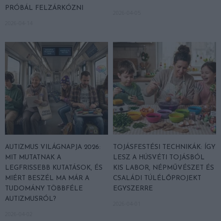
PRÓBÁL FELZÁRKÓZNI
2026-04-05
2026-04-14
AUTIZMUS VILÁGNAPJA 2026:
TOJÁSFESTÉSI TECHNIKÁK: ÍGY
MIT MUTATNAK A
LESZ A HÚSVÉTI TOJÁSBÓL
LEGFRISSEBB KUTATÁSOK, ÉS
KIS LABOR, NÉPMŰVÉSZET ÉS
MIÉRT BESZÉL MA MÁR A
CSALÁDI TÚLÉLŐPROJEKT
TUDOMÁNY TÖBBFÉLE
EGYSZERRE
AUTIZMUSRÓL?
2026-04-01
2026-04-02