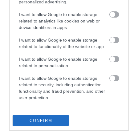
personalized advertising.
DAVID ATTENBOROUGH 100
NOBEL-DÍJAT KAPOTT EGY
I want to allow Google to enable storage
ÉVES: AZ EMBER, AKI
FÉREGÉRT – CSAK ÉPPEN NEM
related to analytics like cookies on web or
MEGTANÍTOTTA A VILÁGNAK,
AZ OKOZTA A RÁKOT
device identifiers in apps.
HOGYAN KELL NÉZNI A
2026-04-23
TERMÉSZETET
I want to allow Google to enable storage
2026-05-08
related to functionality of the website or app.
I want to allow Google to enable storage
related to personalization.
I want to allow Google to enable storage
related to security, including authentication
functionality and fraud prevention, and other
user protection.
CONFIRM
VÉGE LEHET A
AUDHD: AMIKOR AZ AUTIZMUS
TRANSZPLANTÁCIÓS
ÉS AZ ADHD EGYÜTT
VÁRÓLISTÁKNAK? A
EGÉSZEN MÁS ARCOT MUTAT