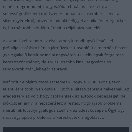
nehéz megmondani, hogy valóban hatásos-e ez a fajta
sebességcsökkentő módszer. Azonban a szakember szerint a
siker egyértelmű, hiszen mindenki felfigyel az átkelőre még akkor
is, ha már többször látta. Tehát a célját biztosan eléri.
Az izlandi zebra nem az első, amelyik rendhagyó festéssel
próbálja lassításra bírni a járműveket. Hasonló 3-dimenziós festett
gyalogátkelő került az indiai nagyváros, Új-Delhi egyik forgalmas
kereszteződéséhez, de Tbiliszi és több kínai nagyváros és
rendelkezik már „lebegő” zebrával.
Ísafjörður elöljárói most azt tervezik, hogy a 2600 lakosú, távoli
településre több ilyen optikai illúzióval játszó zebrát elhelyeznek. Az
eredeti terv az volt, hogy csökkentsék az autósok sebességét, de
időközben annyira népszerű lett a festés, hogy újabb probléma
merült fel: tucatnyi gyalogos szelfizik az úttest közepén. Úgyhogy
most egy újabb problémára kereshetnek megoldást…