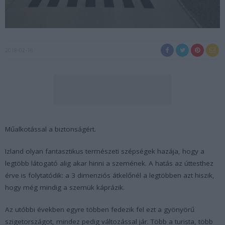
2018-02-16
Műalkotással a biztonságért.
Izland olyan fantasztikus természeti szépségek hazája, hogy a
legtöbb látogató alig akar hinni a szemének. A hatás az úttesthez
érve is folytatódik: a 3 dimenziós átkelőnél a legtöbben azt hiszik,
hogy még mindig a szemük káprázik.
Az utóbbi években egyre többen fedezik fel ezt a gyönyörű
szigetországot, mindez pedig változással jár. Több a turista, több