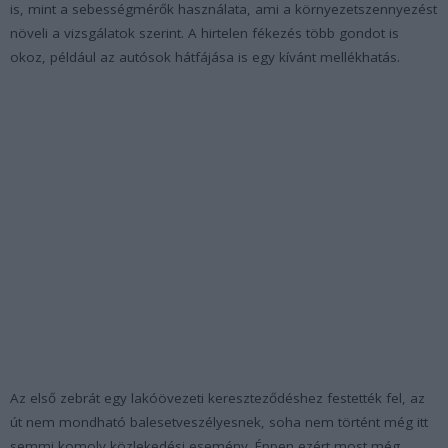
is, mint a sebességmérők használata, ami a környezetszennyezést
növeli a vizsgálatok szerint. A hirtelen fékezés több gondot is
okoz, például az autósok hátfájása is egy kívánt mellékhatás.
Az első zebrát egy lakóövezeti kereszteződéshez festették fel, az
út nem mondható balesetveszélyesnek, soha nem történt még itt
semmi komoly közlekedési esemény. Éppen ezért most még