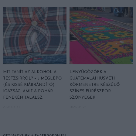
MIT TANÍT AZ ALKOHOL A
LENYŰGÖZŐEK A
TESTZSÍRRÓL? – 5 MEGLEPŐ
GUATEMALAI HÚSVÉTI
(ÉS KISSÉ KIÁBRÁNDÍTÓ)
KÖRMENETRE KÉSZÜLŐ
IGAZSÁG, AMIT A POHÁR
SZÍNES FŰRÉSZPOR
FENEKÉN TALÁLSZ
SZŐNYEGEK
2026-03-31
2026-03-26