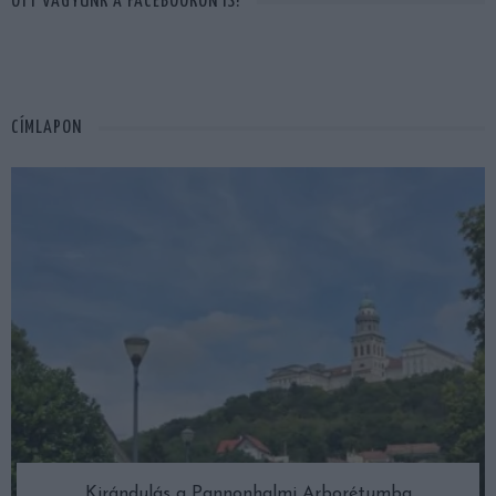
OTT VAGYUNK A FACEBOOKON IS!
CÍMLAPON
Kirándulás a Pannonhalmi Arborétumba