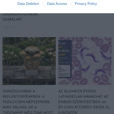
Data Deletion
Data Access
Privacy Policy
DISZNÓSZERVEK ÁTÍRHATJÁK
2026-04-21
AZ ORVOSLÁS EGYIK
LEGKEGYETLENEBB
SZABÁLYÁT
2026-04-22
VARÁZSGOMBÁK A
AZ ÁLOMKÓR ÉVEKIG
REFLEKTORFÉNYBEN: A
LÁTHATATLAN MARADHAT AZ
PSZILOCIBIN NÉPSZERŰBB,
EMBERI SZERVEZETBEN: 40
MINT VALAHA, DE A
ÉV UTÁN ÁTTÖRÉST ÉRTEK EL
TUDOMÁNY MÉG CSAK MOST
A KUTATÓK