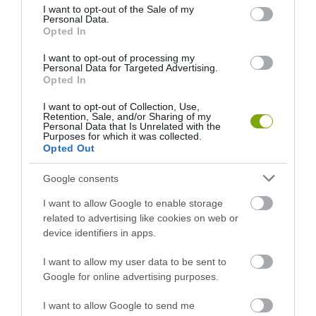
consent section.
I want to opt-out of the Sale of my
Personal Data.
Opted In
I want to opt-out of processing my
Personal Data for Targeted Advertising.
Opted In
EGY ELSÜLLYEDT HAJÓ
NEM MINDENKI MENEKÜLT
I want to opt-out of Collection, Use,
TEXTILJEI ÚJRA ÖSSZEÁLLTAK:
POMPEJIBEN: LEHET, HOGY
Retention, Sale, and/or Sharing of my
Personal Data that Is Unrelated with the
A RUHA, AMELY TÚLÉLTE A
EGY ORVOS A VÉGSŐKIG
Purposes for which it was collected.
TENGERT
SEGÍTENI PRÓBÁLT
Opted Out
2026-06-29
2026-06-23
Google consents
I want to allow Google to enable storage
related to advertising like cookies on web or
device identifiers in apps.
I want to allow my user data to be sent to
Google for online advertising purposes.
I want to allow Google to send me