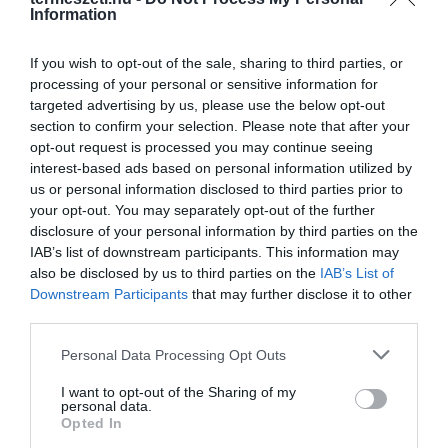
Information
If you wish to opt-out of the sale, sharing to third parties, or
processing of your personal or sensitive information for
ELŐZŐ CIKK
targeted advertising by us, please use the below opt-out
section to confirm your selection. Please note that after your
ÁLOMSZÉP, SPIRÁLIS ALKOTÁSOK A TERMÉSZET KINCSEIBŐL
opt-out request is processed you may continue seeing
interest-based ads based on personal information utilized by
us or personal information disclosed to third parties prior to
KÖVETKEZŐ CIKK
your opt-out. You may separately opt-out of the further
MÁR NAGYON VÁRJUK A TAVASZT – ILYEN MESESZÉP, VIRÁGOS
disclosure of your personal information by third parties on the
ERKÉLYRŐL ÁLMODUNK!
IAB’s list of downstream participants. This information may
also be disclosed by us to third parties on the
IAB’s List of
Downstream Participants
that may further disclose it to other
third parties.
HASONLÓ ÉRDEKESSÉGEK
Please note that this website/app uses one or more Google
Personal Data Processing Opt Outs
services and may gather and store information including but
not limited to your visit or usage behaviour. You may click to
I want to opt-out of the Sharing of my
personal data.
grant or deny consent to Google and its third-party tags to
Opted In
use your data for below specified purposes in below Google