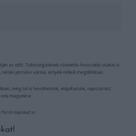
artján az időt. Többségünknek rövidebb-hosszabb utakat is
netán járműre várnia, árnyék nélküli megállókban.
ában, még túl is hevülhetünk, elájulhatunk, napszúrást
k oda magunkra!
forró napokat is:
kat!