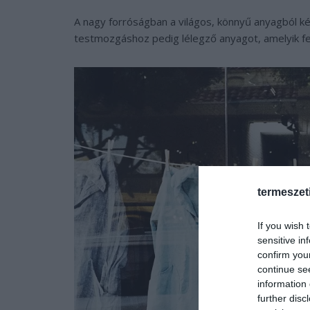
A nagy forróságban a világos, könnyű anyagból ké
testmozgáshoz pedig lélegző anyagot, amelyik fe
termeszet
If you wish 
sensitive in
confirm you
continue se
information 
further disc