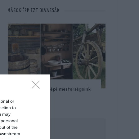
MÁSOK ÉPP EZT OLVASSÁK
Elfelejtett népi mesterségeink
sonal or
ection to
ou may
 personal
out of the
 downstream