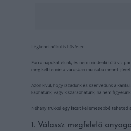
Légkondi nélkül is hűvösen.
Forró napokat élünk, és nem mindenki tölti víz p
meg kell tennie a városban munkába menet-jövet, 
Azon kívül, hogy izzadunk és szenvedünk a kánikul
kaphatunk, vagy kiszáradhatunk, ha nem figyelün
Néhány trükkel egy kicsit kellemesebbé teheted a 
1. Válassz megfelelő anyago