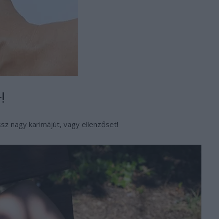
!
ssz nagy karimájút, vagy ellenzőset!