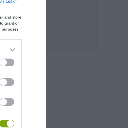
B’s List of
er and store
to grant or
ed purposes