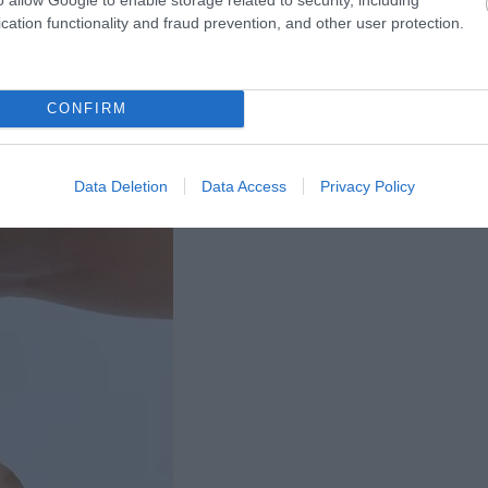
d magad, ráadásul hidratált maradsz a forróságban is. Ha
cation functionality and fraud prevention, and other user protection.
választasz, akkor menetközben sem kell nélkülöznöd a hideg
CONFIRM
Data Deletion
Data Access
Privacy Policy