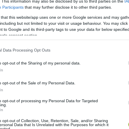
. This information may also be disclosed by us to third parties on the
IA
Participants
that may further disclose it to other third parties.
 that this website/app uses one or more Google services and may gath
including but not limited to your visit or usage behaviour. You may click 
 to Google and its third-party tags to use your data for below specifi
ogle consent section.
l Data Processing Opt Outs
o opt-out of the Sharing of my personal data.
In
ek érezzük a hőmérsékletet. Ha teheted, gyakran húzódj
o opt-out of the Sale of my Personal Data.
In
to opt-out of processing my Personal Data for Targeted
ing.
In
o opt-out of Collection, Use, Retention, Sale, and/or Sharing
ersonal Data that Is Unrelated with the Purposes for which it
lected.