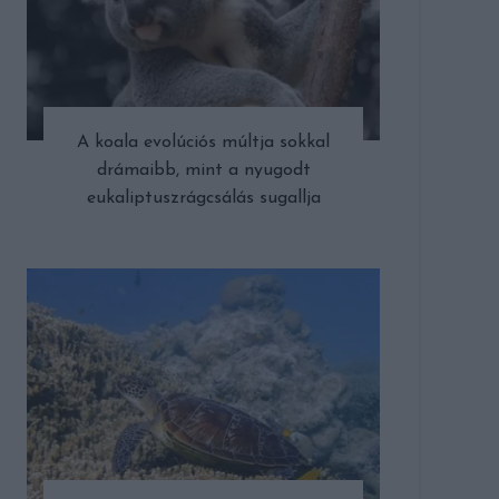
A koala evolúciós múltja sokkal
drámaibb, mint a nyugodt
eukaliptuszrágcsálás sugallja