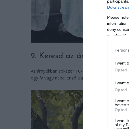
participants
Downstream 
Please note
information 
deny consent
in below Go
Persona
2. Keresd az árnyékot!
I want t
Opted 
Az árnyékban sokszor 10-15 fokkal is hűvösebbn
egy fa vagy napellenző alá.
I want t
Opted 
I want 
Advertis
Opted 
I want t
of my P
was col