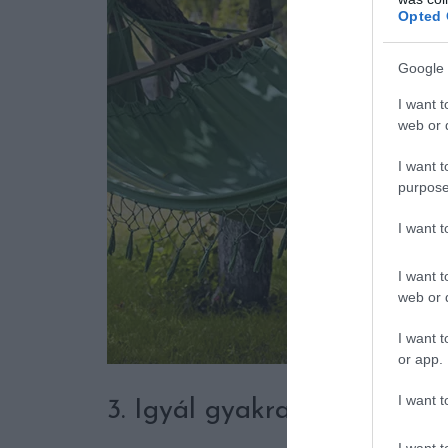
Opted 
Google 
I want t
web or d
I want t
purpose
I want 
I want t
web or d
I want t
or app.
I want t
3. Igyál gyakran és válaszd
I want t