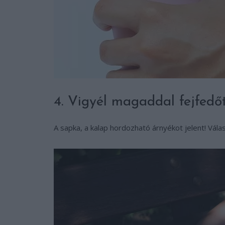
4. Vigyél magaddal fejfedőt
A sapka, a kalap hordozható árnyékot jelent! Vála