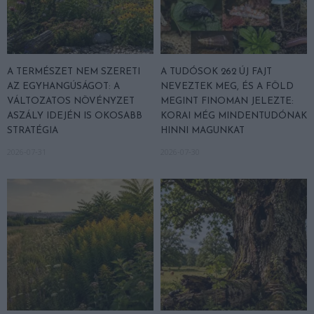
A TERMÉSZET NEM SZERETI
A TUDÓSOK 262 ÚJ FAJT
AZ EGYHANGÚSÁGOT: A
NEVEZTEK MEG, ÉS A FÖLD
VÁLTOZATOS NÖVÉNYZET
MEGINT FINOMAN JELEZTE:
ASZÁLY IDEJÉN IS OKOSABB
KORAI MÉG MINDENTUDÓNAK
STRATÉGIA
HINNI MAGUNKAT
2026-07-31
2026-07-30