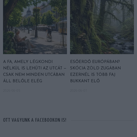
A FA, AMELY LÉGKONDI
ESŐERDŐ EURÓPÁBAN?
NÉLKÜL IS LEHŰTI AZ UTCÁT —
SKÓCIA ZÖLD ZUGÁBAN
CSAK NEM MINDEN UTCÁBAN
EZERNÉL IS TÖBB FAJ
ÁLL BELŐLE ELÉG
BUKKANT ELŐ
2026-06-05
2026-06-01
OTT VAGYUNK A FACEBOOKON IS!