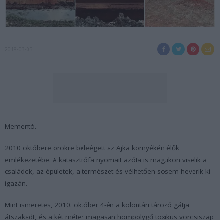
2018-03-05
Mementó.
2010 októbere örökre beleégett az Ajka környékén élők
emlékezetébe. A katasztrófa nyomait azóta is magukon viselik a
családok, az épületek, a természet és vélhetően sosem heverik ki
igazán.
Mint ismeretes, 2010. október 4-én a kolontári tározó gátja
átszakadt, és a két méter magasan hömpölygő toxikus vörösiszap