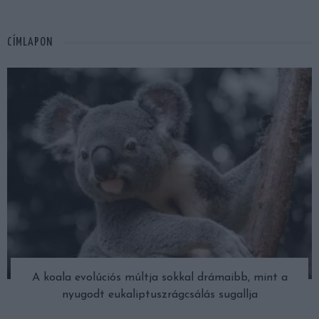
CÍMLAPON
A koala evolúciós múltja sokkal drámaibb, mint a
nyugodt eukaliptuszrágcsálás sugallja