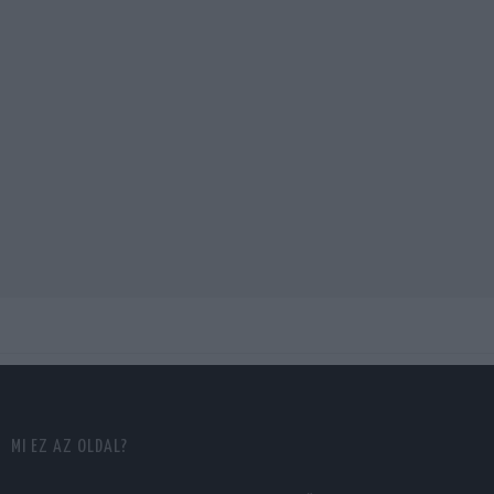
MI EZ AZ OLDAL?