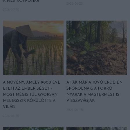
A MEXIKÓI POHÁR
2026-06-26
2026-07-10
A NÖVÉNY, AMELY 9000 ÉVE
A FÁK MÁR A JÖVŐ ERDEJÉN
ETETI AZ EMBERISÉGET –
SPÓROLNAK: A FORRÓ
MOST MÉGIS TÚL GYORSAN
NYARAK A MAGTERMÉST IS
MELEGSZIK KÖRÜLÖTTE A
VISSZAVÁGJÁK
VILÁG
2026-06-15
2026-06-18