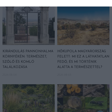
KIRÁNDULÁS PANNONHALMA
HŐKUPOLA MAGYARORSZÁG
KÖRNYÉKÉN: TERMÉSZET,
FELETT: MI EZ A LÁTHATATLAN
SZŐLŐ ÉS KOMLÓ
FEDŐ, ÉS MI TÖRTÉNIK
TALÁLKOZÁSA
ALATTA A TERMÉSZETTEL?
2026-08-04
2026-08-03