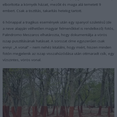
elborította a környék házait, mezőit és maga alá temetett 9
embert. Csak a tisztítás, takarítás hetekig tartott.
6 hónappal a tragikus események után egy spanyol születésű (de
a neve alapján vélhetően magyar felmenőkkel is rendelkező) fotós,
Palindromo Meszaros elhatározta, hogy dokumentálja a vörös
iszap pusztításának hatásait. A sorozat címe egyszerűen csak
ennyi: „A vonal” – nem nehéz kitalálni, hogy miért, hiszen minden
fotón megjelenik az iszap visszahúzódása után ottmaradt csík, egy
vízszintes, vörös vonal.