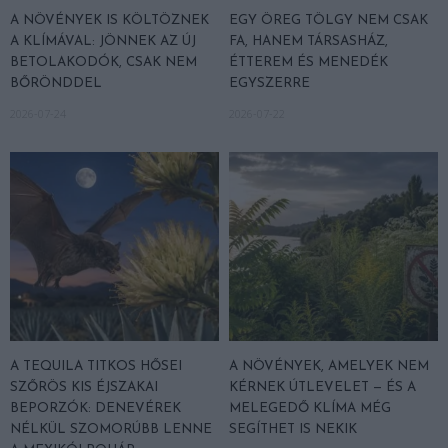
A NÖVÉNYEK IS KÖLTÖZNEK
EGY ÖREG TÖLGY NEM CSAK
A KLÍMÁVAL: JÖNNEK AZ ÚJ
FA, HANEM TÁRSASHÁZ,
BETOLAKODÓK, CSAK NEM
ÉTTEREM ÉS MENEDÉK
BŐRÖNDDEL
EGYSZERRE
2026-07-24
2026-07-22
A TEQUILA TITKOS HŐSEI
A NÖVÉNYEK, AMELYEK NEM
SZŐRÖS KIS ÉJSZAKAI
KÉRNEK ÚTLEVELET — ÉS A
BEPORZÓK: DENEVÉREK
MELEGEDŐ KLÍMA MÉG
NÉLKÜL SZOMORÚBB LENNE
SEGÍTHET IS NEKIK