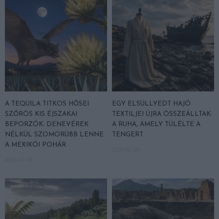
A TEQUILA TITKOS HŐSEI
EGY ELSÜLLYEDT HAJÓ
SZŐRÖS KIS ÉJSZAKAI
TEXTILJEI ÚJRA ÖSSZEÁLLTAK:
BEPORZÓK: DENEVÉREK
A RUHA, AMELY TÚLÉLTE A
NÉLKÜL SZOMORÚBB LENNE
TENGERT
A MEXIKÓI POHÁR
2026-06-29
2026-07-10