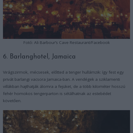
Fotó: Ali Barbour’s Cave Restaurant/Facebook
6. Barlanghotel, Jamaica
Virágszirmok, mécsesek, előtted a tenger hullámzik: így fest egy
privát barlangi vacsora Jamaica-ban. A vendégek a sziklamenti
villákban hajthatják álomra a fejüket, de a több kilométer hosszú
fehér homokos tengerparton is sétálhatnak az estebédet
követően.