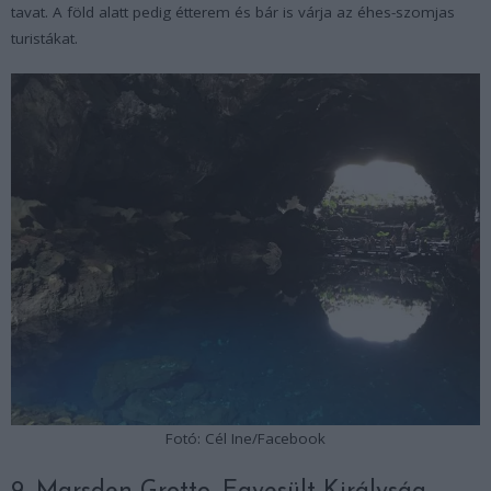
tavat. A föld alatt pedig étterem és bár is várja az éhes-szomjas
turistákat.
Fotó: Cél Ine/Facebook