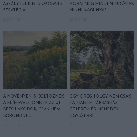
ASZÁLY IDEJÉN IS OKOSABB
KORAI MÉG MINDENTUDÓNAK
STRATÉGIA
HINNI MAGUNKAT
2026-07-31
2026-07-30
A NÖVÉNYEK IS KÖLTÖZNEK
EGY ÖREG TÖLGY NEM CSAK
A KLÍMÁVAL: JÖNNEK AZ ÚJ
FA, HANEM TÁRSASHÁZ,
BETOLAKODÓK, CSAK NEM
ÉTTEREM ÉS MENEDÉK
BŐRÖNDDEL
EGYSZERRE
2026-07-24
2026-07-22