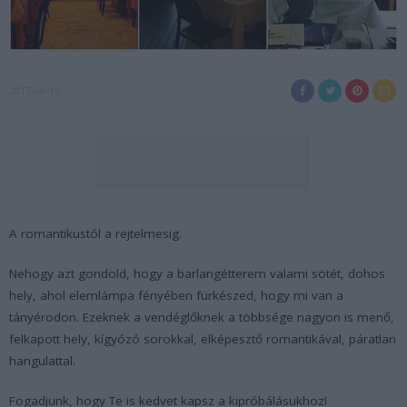
2017-09-15
A romantikustól a rejtelmesig.
Nehogy azt gondold, hogy a barlangétterem valami sötét, dohos
hely, ahol elemlámpa fényében fürkészed, hogy mi van a
tányérodon. Ezeknek a vendéglőknek a többsége nagyon is menő,
felkapott hely, kígyózó sorokkal, elképesztő romantikával, páratlan
hangulattal.
Fogadjunk, hogy Te is kedvet kapsz a kipróbálásukhoz!