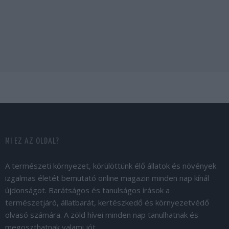
MI EZ AZ OLDAL?
A természeti környezet, körülöttünk élő állatok és növények
izgalmas életét bemutató online magazin minden nap kínál
újdonságot. Barátságos és tanulságos írások a
természetjáró, állatbarát, kertészkedő és környezetvédő
olvasó számára. A zöld hívei minden nap tanulhatnak és
megoszthatnak valami jót.