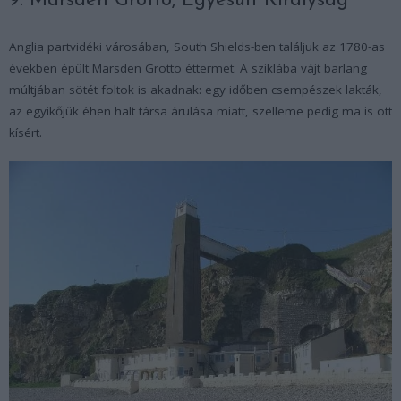
9. Marsden Grotto, Egyesült Királyság
Anglia partvidéki városában, South Shields-ben találjuk az 1780-as
években épült Marsden Grotto éttermet. A sziklába vájt barlang
múltjában sötét foltok is akadnak: egy időben csempészek lakták,
az egyikőjük éhen halt társa árulása miatt, szelleme pedig ma is ott
kísért.