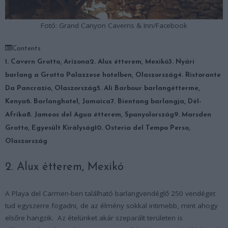
Fotó: Grand Canyon Caverns & Inn/Facebook
Contents
1. Cavern Grotto, Arizona
2. Alux étterem, Mexikó
3. Nyári
barlang a Grotta Palazzese hotelben, Olaszország
4. Ristorante
Da Pancrazio, Olaszország
5. Ali Barbour barlangétterme,
Kenya
6. Barlanghotel, Jamaica
7. Bientang barlangja, Dél-
Afrika
8. Jameos del Agua étterem, Spanyolország
9. Marsden
Grotto, Egyesült Királyság
10. Osteria del Tempo Perso,
Olaszország
2. Alux étterem, Mexikó
A Playa del Carmen-ben található barlangvendéglő 250 vendéget
tud egyszerre fogadni, de az élmény sokkal intimebb, mint ahogy
elsőre hangzik. Az ételünket akár szeparált területen is