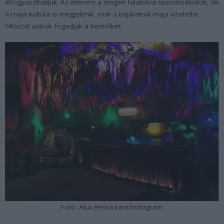
elfogyaszthatjuk. Az étterem a tengeri falatokra specializálódott, de
a maja kultúra is megjelenik, már a bejáratnál maja viseletbe
öltözött alakok fogadják a betérőket.
Fotó: Alux Restaurant/Instagram