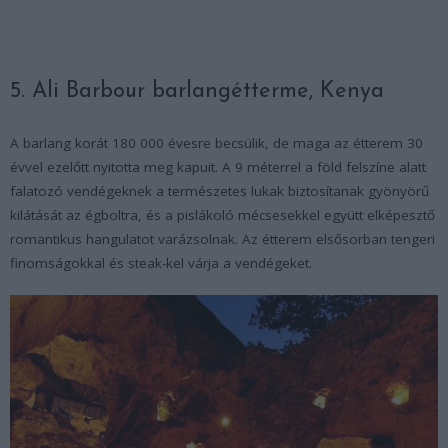
5. Ali Barbour barlangétterme, Kenya
A barlang korát 180 000 évesre becsülik, de maga az étterem 30
évvel ezelőtt nyitotta meg kapuit. A 9 méterrel a föld felszíne alatt
falatozó vendégeknek a természetes lukak biztosítanak gyönyörű
kilátását az égboltra, és a pislákoló mécsesekkel együtt elképesztő
romantikus hangulatot varázsolnak. Az étterem elsősorban tengeri
finomságokkal és steak-kel várja a vendégeket.