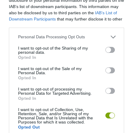
disclosure of your personal information by third parties on the
IAB’s list of downstream participants. This information may
also be disclosed by us to third parties on the
IAB’s List of
Downstream Participants
that may further disclose it to other
third parties.
Fotó: Claudia Finetti/Facebook
Please note that this website/app uses one or more Google
Personal Data Processing Opt Outs
services and may gather and store information including but
Forrás:
www.mnn.com
not limited to your visit or usage behaviour. You may click to
I want to opt-out of the Sharing of my
personal data.
grant or deny consent to Google and its third-party tags to
Opted In
use your data for below specified purposes in below Google
consent section.
I want to opt-out of the Sale of my
Personal Data.
Opted In
I want to opt-out of processing my
Personal Data for Targeted Advertising.
Opted In
I want to opt-out of Collection, Use,
Retention, Sale, and/or Sharing of my
Personal Data that Is Unrelated with the
Purposes for which it was collected.
Opted Out