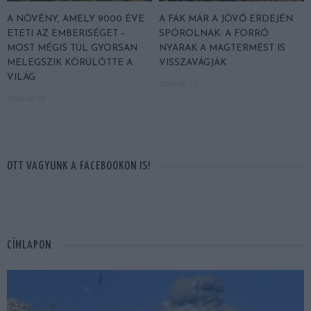
A NÖVÉNY, AMELY 9000 ÉVE
A FÁK MÁR A JÖVŐ ERDEJÉN
ETETI AZ EMBERISÉGET –
SPÓROLNAK: A FORRÓ
MOST MÉGIS TÚL GYORSAN
NYARAK A MAGTERMÉST IS
MELEGSZIK KÖRÜLÖTTE A
VISSZAVÁGJÁK
VILÁG
2026-06-15
2026-06-18
OTT VAGYUNK A FACEBOOKON IS!
CÍMLAPON