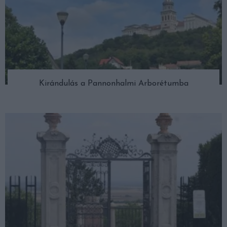
Kirándulás a Pannonhalmi Arborétumba