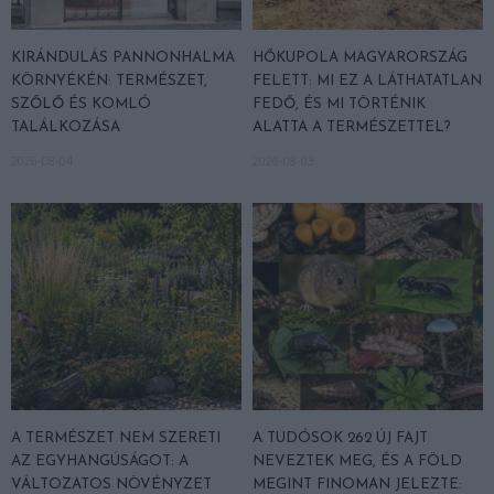
KIRÁNDULÁS PANNONHALMA
HŐKUPOLA MAGYARORSZÁG
KÖRNYÉKÉN: TERMÉSZET,
FELETT: MI EZ A LÁTHATATLAN
SZŐLŐ ÉS KOMLÓ
FEDŐ, ÉS MI TÖRTÉNIK
TALÁLKOZÁSA
ALATTA A TERMÉSZETTEL?
2026-08-04
2026-08-03
A TERMÉSZET NEM SZERETI
A TUDÓSOK 262 ÚJ FAJT
AZ EGYHANGÚSÁGOT: A
NEVEZTEK MEG, ÉS A FÖLD
VÁLTOZATOS NÖVÉNYZET
MEGINT FINOMAN JELEZTE: