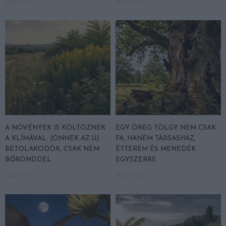
2026-07-31
2026-07-30
A NÖVÉNYEK IS KÖLTÖZNEK
EGY ÖREG TÖLGY NEM CSAK
A KLÍMÁVAL: JÖNNEK AZ ÚJ
FA, HANEM TÁRSASHÁZ,
BETOLAKODÓK, CSAK NEM
ÉTTEREM ÉS MENEDÉK
BŐRÖNDDEL
EGYSZERRE
2026-07-24
2026-07-22