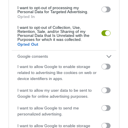
I want to opt-out of processing my
Personal Data for Targeted Advertising.
Opted In
I want to opt-out of Collection, Use,
Retention, Sale, and/or Sharing of my
Personal Data that Is Unrelated with the
Purposes for which it was collected.
Opted Out
Google consents
KIRÁNDULÁS A
KIRÁNDULÁS PANNONHALMA
PANNONHALMI
KÖRNYÉKÉN: TERMÉSZET,
I want to allow Google to enable storage
ARBORÉTUMBA
SZŐLŐ ÉS KOMLÓ
related to advertising like cookies on web or
TALÁLKOZÁSA
2026-08-04
device identifiers in apps.
2026-08-04
I want to allow my user data to be sent to
Google for online advertising purposes.
I want to allow Google to send me
personalized advertising.
I want to allow Google to enable storage