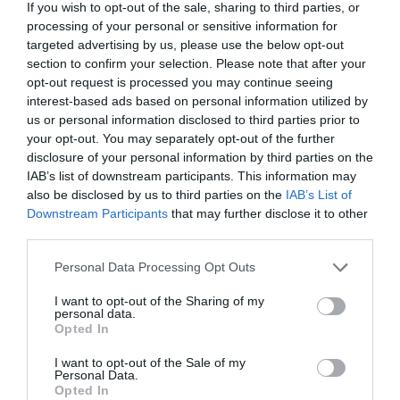
If you wish to opt-out of the sale, sharing to third parties, or
processing of your personal or sensitive information for
targeted advertising by us, please use the below opt-out
section to confirm your selection. Please note that after your
opt-out request is processed you may continue seeing
interest-based ads based on personal information utilized by
us or personal information disclosed to third parties prior to
your opt-out. You may separately opt-out of the further
ELŐZŐ CIKK
disclosure of your personal information by third parties on the
7 LENYŰGÖZŐ VASÚTVONAL A NAGYVILÁGBÓL
IAB’s list of downstream participants. This information may
also be disclosed by us to third parties on the
IAB’s List of
Downstream Participants
that may further disclose it to other
KÖVETKEZŐ CIKK
third parties.
KURIÓZUM A TEMPLOMAINK KÖZÖTT: NOVAI „SUTTOGÓ”
Please note that this website/app uses one or more Google
Personal Data Processing Opt Outs
TEMPLOM
services and may gather and store information including but
not limited to your visit or usage behaviour. You may click to
I want to opt-out of the Sharing of my
personal data.
grant or deny consent to Google and its third-party tags to
Opted In
use your data for below specified purposes in below Google
HASONLÓ ÉRDEKESSÉGEK
consent section.
I want to opt-out of the Sale of my
Personal Data.
Opted In