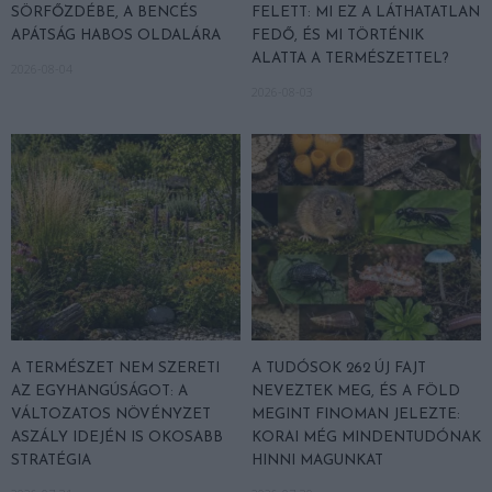
SÖRFŐZDÉBE, A BENCÉS
FELETT: MI EZ A LÁTHATATLAN
APÁTSÁG HABOS OLDALÁRA
FEDŐ, ÉS MI TÖRTÉNIK
ALATTA A TERMÉSZETTEL?
2026-08-04
2026-08-03
A TERMÉSZET NEM SZERETI
A TUDÓSOK 262 ÚJ FAJT
AZ EGYHANGÚSÁGOT: A
NEVEZTEK MEG, ÉS A FÖLD
VÁLTOZATOS NÖVÉNYZET
MEGINT FINOMAN JELEZTE:
ASZÁLY IDEJÉN IS OKOSABB
KORAI MÉG MINDENTUDÓNAK
STRATÉGIA
HINNI MAGUNKAT