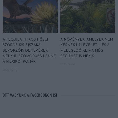
A TEQUILA TITKOS HŐSEI
A NÖVÉNYEK, AMELYEK NEM
SZŐRÖS KIS ÉJSZAKAI
KÉRNEK ÚTLEVELET — ÉS A
BEPORZÓK: DENEVÉREK
MELEGEDŐ KLÍMA MÉG
NÉLKÜL SZOMORÚBB LENNE
SEGÍTHET IS NEKIK
A MEXIKÓI POHÁR
2026-06-26
2026-07-10
OTT VAGYUNK A FACEBOOKON IS!