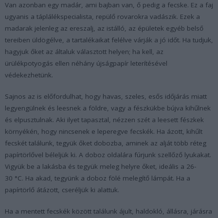
Van azonban egy madár, ami bajban van, ő pedig a fecske. Ez a faj
ugyanis a táplálékspecialista, repülő rovarokra vadászik. Ezek a
madarak jelenleg az ereszalj, az istálló, az épületek egyéb belső
tereiben üldögélve, a tartalékaikat felélve várják a jó időt. Ha tudjuk,
hagyjuk őket az általuk választott helyen; ha kell, az
ürülékpotyogás ellen néhány újságpapír leterítésével
védekezhetünk.
Sajnos az is előfordulhat, hogy havas, szeles, esős időjárás miatt
legyengülnek és leesnek a földre, vagy a fészkükbe bújva kihűlnek
és elpusztulnak. Aki ilyet tapasztal, nézzen szét a leesett fészkek
környékén, hogy nincsenek e leperegve fecskék. Ha ázott, kihűlt
fecskét találunk, tegyük őket dobozba, aminek az alját több réteg
papírtörlővel béleljük ki. A doboz oldalára fúrjunk szellőző lyukakat.
Vigyük be a lakásba és tegyük meleg helyre őket, ideális a 26-
30 °C. Ha akad, tegyünk a doboz fölé melegítő lámpát. Ha a
papírtörlő átázott, cseréljük ki alattuk.
Ha a mentett fecskék között találunk ájult, haldokló, állásra, járásra