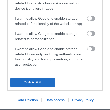
related to analytics like cookies on web or
device identifiers in apps.
I want to allow Google to enable storage
KIRÁNDULÁS A
KIRÁNDULÁS A
related to functionality of the website or app.
PANNONHALMI
PANNONHALMI FŐAPÁTSÁG
GYÓGYNÖVÉNYKERTBE ÉS
PINCÉSZETÉBE
I want to allow Google to enable storage
ILLATMÚZEUMBA
related to personalization.
2026-08-04
2026-08-04
I want to allow Google to enable storage
related to security, including authentication
functionality and fraud prevention, and other
user protection.
CONFIRM
Data Deletion
Data Access
Privacy Policy
KIRÁNDULÁS A RAVAZDI
HŐKUPOLA MAGYARORSZÁG