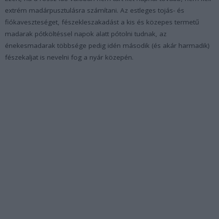
extrém madárpusztulásra számítani. Az estleges tojás- és
fiókaveszteséget, fészekleszakadást a kis és közepes termetű
madarak pótköltéssel napok alatt pótolni tudnak, az
énekesmadarak többsége pedig idén második (és akár harmadik)
fészekaljat is nevelni fog a nyár közepén.