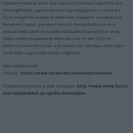
képtelen madarat akkor akár alacsony fordulatú hajszárítóval is
átmelegíthetjük, ügyelve arra nehogy megégesse a madarat a
forró levegő! Ne kezdjük el etetni őket magokkal, csontkukaccal,
kenyérrel, ropival, parizerrel hasonló felvágottakkal és ne is
itassuk! Etetésükkel és további ellátásukkal kapcsolatban pedig
hívjuk a Mályi Madármentő Állomást a 06 30 689 2727-es
telefonszámon! Nem csak a fecskéken, de bármilyen más bajba
jutott fióka vagy madár esetén segítenek.
Mályi Madármentő
Állomás:
https://www.facebook.com/madarmentes/
További információk a MME honlapján:
http://www.mme.hu/mi-
lesz-madarakkal-az-aprilisi-hoesesben