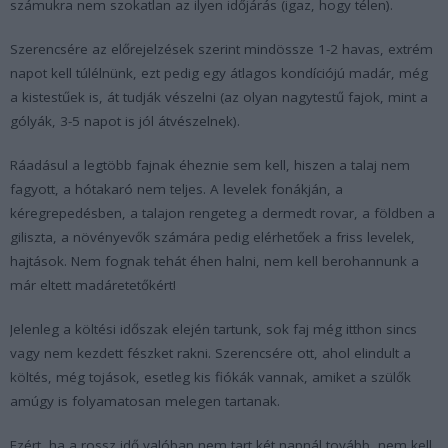
számukra nem szokatlan az ilyen időjárás (igaz, hogy télen).
Szerencsére az előrejelzések szerint mindössze 1-2 havas, extrém
napot kell túlélnünk, ezt pedig egy átlagos kondíciójú madár, még
a kistestűek is, át tudják vészelni (az olyan nagytestű fajok, mint a
gólyák, 3-5 napot is jól átvészelnek).
Ráadásul a legtöbb fajnak éheznie sem kell, hiszen a talaj nem
fagyott, a hótakaró nem teljes. A levelek fonákján, a
kéregrepedésben, a talajon rengeteg a dermedt rovar, a földben a
giliszta, a növényevők számára pedig elérhetőek a friss levelek,
hajtások. Nem fognak tehát éhen halni, nem kell berohannunk a
már eltett madáretetőkért!
Jelenleg a költési időszak elején tartunk, sok faj még itthon sincs
vagy nem kezdett fészket rakni. Szerencsére ott, ahol elindult a
költés, még tojások, esetleg kis fiókák vannak, amiket a szülők
amúgy is folyamatosan melegen tartanak.
Ezért, ha a rossz idő valóban nem tart két napnál tovább, nem kell