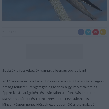
2017-04-19
Segítsük a fecskéket, ők vannak a legnagyobb bajban!
2017. áprilisában szokatlan hóesés köszöntött be szinte az egész
ország területén, rengetegen aggódnak a gyümölcsfákért, az
éppen kinyílt virágokért, és számtalan telefonhívás érkezik a
Magyar Madártani és Természetvédelmi Egyesülethez is.
Mindenképpen nehéz időszak ez a vadon élő állatoknak, bár