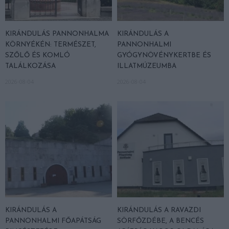
KIRÁNDULÁS PANNONHALMA
KIRÁNDULÁS A
KÖRNYÉKÉN: TERMÉSZET,
PANNONHALMI
SZŐLŐ ÉS KOMLÓ
GYÓGYNÖVÉNYKERTBE ÉS
TALÁLKOZÁSA
ILLATMÚZEUMBA
2026-08-04
2026-08-04
KIRÁNDULÁS A
KIRÁNDULÁS A RAVAZDI
PANNONHALMI FŐAPÁTSÁG
SÖRFŐZDÉBE, A BENCÉS