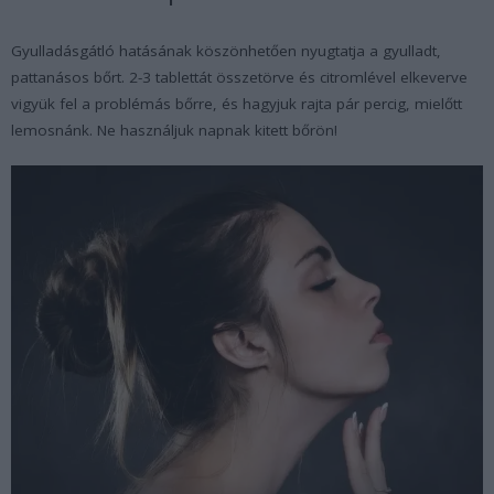
Gyulladásgátló hatásának köszönhetően nyugtatja a gyulladt,
pattanásos bőrt. 2-3 tablettát összetörve és citromlével elkeverve
vigyük fel a problémás bőrre, és hagyjuk rajta pár percig, mielőtt
lemosnánk. Ne használjuk napnak kitett bőrön!