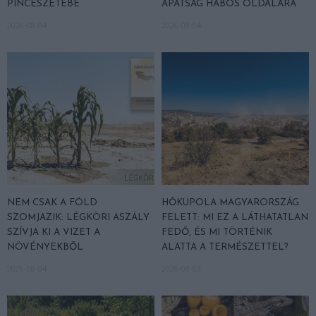
PINCÉSZETÉBE
APÁTSÁG HABOS OLDALÁRA
2026-08-04
2026-08-04
NEM CSAK A FÖLD
HŐKUPOLA MAGYARORSZÁG
SZOMJAZIK: LÉGKÖRI ASZÁLY
FELETT: MI EZ A LÁTHATATLAN
SZÍVJA KI A VIZET A
FEDŐ, ÉS MI TÖRTÉNIK
NÖVÉNYEKBŐL
ALATTA A TERMÉSZETTEL?
2026-08-04
2026-08-03