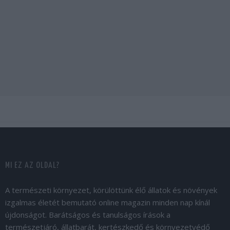
MI EZ AZ OLDAL?
A természeti környezet, körülöttünk élő állatok és növények
izgalmas életét bemutató online magazin minden nap kínál
újdonságot. Barátságos és tanulságos írások a
természetjáró, állatbarát, kertészkedő és környezetvédő