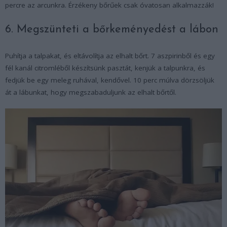
percre az arcunkra. Érzékeny bőrűek csak óvatosan alkalmazzák!
6. Megszünteti a bőrkeményedést a lábon
Puhítja a talpakat, és eltávolítja az elhalt bőrt. 7 aszpirinből és egy
fél kanál citromléből készítsünk pasztát, kenjük a talpunkra, és
fedjük be egy meleg ruhával, kendővel. 10 perc múlva dörzsöljük
át a lábunkat, hogy megszabaduljunk az elhalt bőrtől.