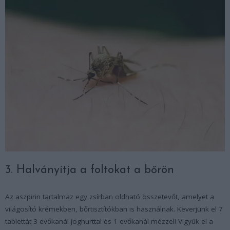
3. Halványítja a foltokat a bőrön
Az aszpirin tartalmaz egy zsírban oldható összetevőt, amelyet a
világosító krémekben, bőrtisztítókban is használnak. Keverjünk el 7
tablettát 3 evőkanál joghurttal és 1 evőkanál mézzel! Vigyük el a