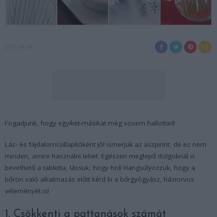
2016-09-28
Fogadjunk, hogy egyiket-másikat még sosem hallottad!
Láz- és fájdalomcsillapítóként jól ismerjük az aszpirint, de ez nem
minden, amire használni lehet. Egészen meglepő dolgoknál is
bevethető a tabletta, lássuk, hogy hol! Hangsúlyozzuk, hogy a
bőrön való alkalmazás előtt kérd ki a bőrgyógyász, háziorvos
véleményét is!
1. Csökkenti a pattanások számát