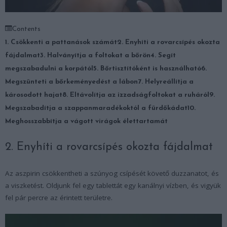
Contents
1. Csökkenti a pattanások számát
2. Enyhíti a rovarcsípés okozta
fájdalmat
3. Halványítja a foltokat a bőrön
4. Segít
megszabadulni a korpától
5. Bőrtisztítóként is használható
6.
Megszünteti a bőrkeményedést a lábon
7. Helyreállítja a
károsodott hajat
8. Eltávolítja az izzadságfoltokat a ruháról
9.
Megszabadítja a szappanmaradékoktól a fürdőkádat
10.
Meghosszabbítja a vágott virágok élettartamát
2. Enyhíti a rovarcsípés okozta fájdalmat
Az aszpirin csökkentheti a szúnyog csípését követő duzzanatot, és
a viszketést. Oldjunk fel egy tablettát egy kanálnyi vízben, és vigyük
fel pár percre az érintett területre.