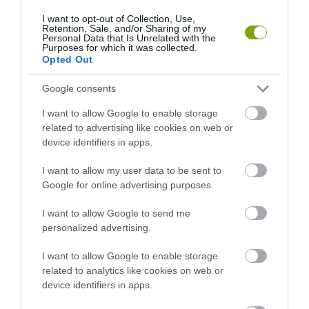
BAJBAN VANNAK: A
NEVEZTEK MEG, ÉS A FÖLD
I want to opt-out of Collection, Use,
HÉTKÖZNAPI MADARAK ÉS
MEGINT FINOMAN JELEZTE:
Retention, Sale, and/or Sharing of my
PILLANGÓK CSENDES
KORAI MÉG MINDENTUDÓNAK
Personal Data that Is Unrelated with the
Purposes for which it was collected.
ELTŰNÉSE A NAGYOBB
HINNI MAGUNKAT
Opted Out
VÉSZJEL
2026-07-30
2026-08-03
Google consents
I want to allow Google to enable storage
related to advertising like cookies on web or
device identifiers in apps.
I want to allow my user data to be sent to
Google for online advertising purposes.
I want to allow Google to send me
personalized advertising.
I want to allow Google to enable storage
ÖTVEN ÉVIG ROSSZ NÉVEN
A VADKAMERA EDDIG NÉZETT,
related to analytics like cookies on web or
LAPULT EGY KARDFOGÚ
MOST MÁR GONDOLKODNI IS
device identifiers in apps.
MACSKA LELETE – AZTÁN
PRÓBÁL: ÍGY SEGÍTHETI AZ AI
VALAKI VÉGRE RÁNÉZETT
A VADÁLLATOK VÉDELMÉT