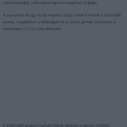
sokszínűséget, változatosságot is magában foglalja.
A szavazást és így az ’Év madara 2022’ címet 41%-kal a zöld küllő
nyerte, megelőzve a kékbegyet és a vörös gémet. Összesen a
madarakra 11123 voks érkezett.
A zöld küllő gyakori harkályfélénk. Kedveli a ligetes erdőket,