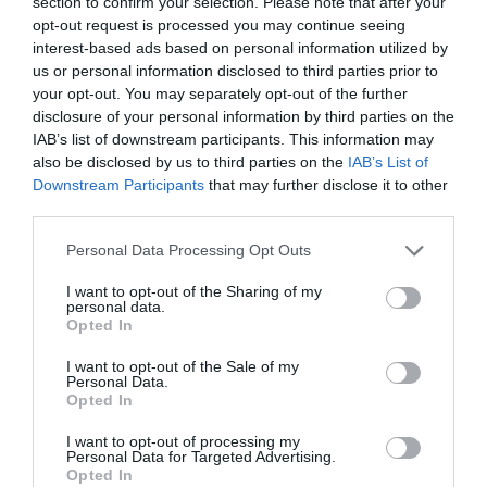
section to confirm your selection. Please note that after your
opt-out request is processed you may continue seeing
interest-based ads based on personal information utilized by
us or personal information disclosed to third parties prior to
your opt-out. You may separately opt-out of the further
A KORALLZÁTONY NEM CSAK
HŐKUPOLA MAGYARORSZÁG
disclosure of your personal information by third parties on the
SZÍNES HALAKBÓL ÁLL: MOST
FELETT: MI EZ A LÁTHATATLAN
IAB’s list of downstream participants. This information may
500 EDDIG ISMERETLEN
FEDŐ, ÉS MI TÖRTÉNIK
also be disclosed by us to third parties on the
IAB’s List of
LAKÓJÁT MUTATTA MEG
ALATTA A TERMÉSZETTEL?
Downstream Participants
that may further disclose it to other
2026-08-06
2026-08-03
third parties.
Please note that this website/app uses one or more Google
Personal Data Processing Opt Outs
services and may gather and store information including but
not limited to your visit or usage behaviour. You may click to
I want to opt-out of the Sharing of my
personal data.
grant or deny consent to Google and its third-party tags to
Opted In
use your data for below specified purposes in below Google
consent section.
I want to opt-out of the Sale of my
Personal Data.
Opted In
I want to opt-out of processing my
Personal Data for Targeted Advertising.
NEM CSAK A RITKASÁGOK
A TUDÓSOK 262 ÚJ FAJT
Opted In