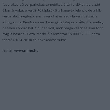
fasorokat, városi parkokat, temetőket, ártéri erdőket, de a zárt
állományokat elkerüli. Fő táplálékát a hangyák jelentik, de a fák
kérge alatt megbújó más rovarokat és azok lárváit, bábjait is
elfogyasztja. Rendszeresen keresgél a talajon is. Állandó madár,
de télen kóborolhat. Odúban költ, amit maga készít és akár több
évig is használ. Hazai fészkelő-állománya 15 000-17 000 párra
tehető (2014-2018) és növekedést mutat.
Forrás:
www.mme.hu