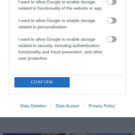
I want to allow Google to enable storage
RENDESEN
2026-07-27
related to functionality of the website or app.
2026-07-28
I want to allow Google to enable storage
related to personalization.
I want to allow Google to enable storage
related to security, including authentication
functionality and fraud prevention, and other
user protection.
CONFIRM
AZ AI NEMCSAK KÉPEKET
EGY APRÓ SÓLYOM TUD
RAJZOL: REJTETT
VALAMIT A TURBULENCIÁRÓL,
KIHALÁSOKAT IS
AMIT A REPÜLŐGÉPEK MÉG
Data Deletion
Data Access
Privacy Policy
LELEPLEZHET A
CSAK TANULNAK
TERMÉSZETVÉDELEMBEN
2026-07-13
2026-07-15