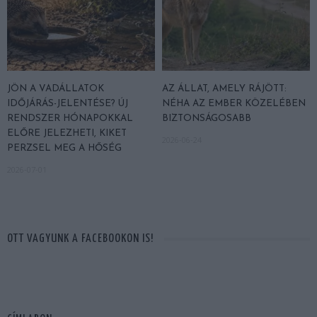
JÖN A VADÁLLATOK
AZ ÁLLAT, AMELY RÁJÖTT:
IDŐJÁRÁS-JELENTÉSE? ÚJ
NÉHA AZ EMBER KÖZELÉBEN
RENDSZER HÓNAPOKKAL
BIZTONSÁGOSABB
ELŐRE JELEZHETI, KIKET
2026-06-24
PERZSEL MEG A HŐSÉG
2026-07-01
OTT VAGYUNK A FACEBOOKON IS!