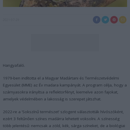
2021-07-29
Hangyafaló.
1979-ben indította el a Magyar Madártani és Természetvédelmi
Egyesület (MME) az Év madara kampányát. A program célja, hogy a
szárnyasokra irányítsa a reflektorfényt, kiemelve azon fajokat,
amelyek védelmében a lakosság is szerepet játszhat.
2022-re a ’Sokszínű természet’ szlogent választották hívószóként,
ezért 3 feltűnően színes madárra lehetett voksolni. A színesség
több jelentésű: nemcsak a zöld, kék, sárga színeket, de a biológiai