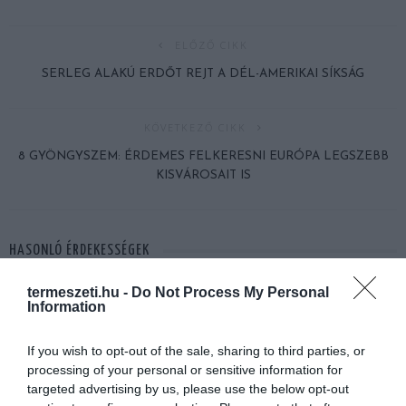
ELŐZŐ CIKK
SERLEG ALAKÚ ERDŐT REJT A DÉL-AMERIKAI SÍKSÁG
KÖVETKEZŐ CIKK
8 GYÖNGYSZEM: ÉRDEMES FELKERESNI EURÓPA LEGSZEBB
KISVÁROSAIT IS
HASONLÓ ÉRDEKESSÉGEK
termeszeti.hu -
Do Not Process My Personal
Information
If you wish to opt-out of the sale, sharing to third parties, or
processing of your personal or sensitive information for
targeted advertising by us, please use the below opt-out