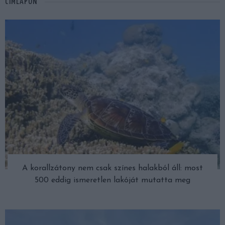
CÍMLAPON
A korallzátony nem csak színes halakból áll: most
500 eddig ismeretlen lakóját mutatta meg