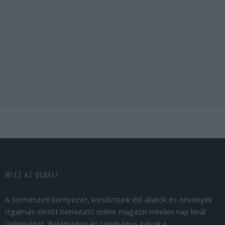
MI EZ AZ OLDAL?
A természeti környezet, körülöttünk élő állatok és növények
izgalmas életét bemutató online magazin minden nap kínál
újdonságot. Barátságos és tanulságos írások a