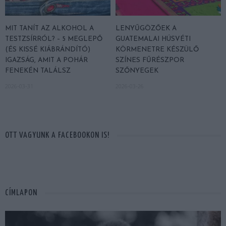
MIT TANÍT AZ ALKOHOL A
LENYŰGÖZŐEK A
TESTZSÍRRÓL? – 5 MEGLEPŐ
GUATEMALAI HÚSVÉTI
(ÉS KISSÉ KIÁBRÁNDÍTÓ)
KÖRMENETRE KÉSZÜLŐ
IGAZSÁG, AMIT A POHÁR
SZÍNES FŰRÉSZPOR
FENEKÉN TALÁLSZ
SZŐNYEGEK
2026-03-31
2026-03-26
OTT VAGYUNK A FACEBOOKON IS!
CÍMLAPON