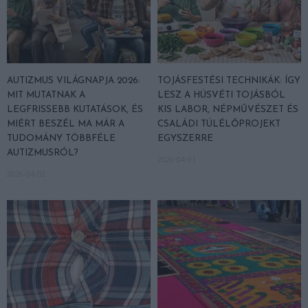
AUTIZMUS VILÁGNAPJA 2026:
TOJÁSFESTÉSI TECHNIKÁK: ÍGY
MIT MUTATNAK A
LESZ A HÚSVÉTI TOJÁSBÓL
LEGFRISSEBB KUTATÁSOK, ÉS
KIS LABOR, NÉPMŰVÉSZET ÉS
MIÉRT BESZÉL MA MÁR A
CSALÁDI TÚLÉLŐPROJEKT
TUDOMÁNY TÖBBFÉLE
EGYSZERRE
AUTIZMUSRÓL?
2026-04-01
2026-04-02