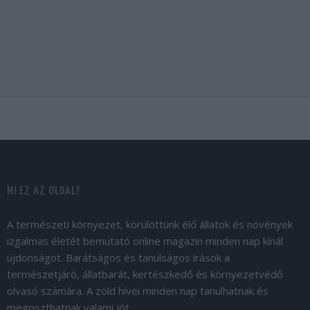
MI EZ AZ OLDAL?
A természeti környezet, körülöttünk élő állatok és növények
izgalmas életét bemutató online magazin minden nap kínál
újdonságot. Barátságos és tanulságos írások a
természetjáró, állatbarát, kertészkedő és környezetvédő
olvasó számára. A zöld hívei minden nap tanulhatnak és
megoszthatnak valami jót.