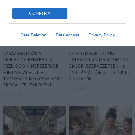
CONFIRM
Data Deletion
Data Access
Privacy Policy
VARÁZSGOMBÁK A
AZ ÁLOMKÓR ÉVEKIG
REFLEKTORFÉNYBEN: A
LÁTHATATLAN MARADHAT AZ
PSZILOCIBIN NÉPSZERŰBB,
EMBERI SZERVEZETBEN: 40
MINT VALAHA, DE A
ÉV UTÁN ÁTTÖRÉST ÉRTEK EL
TUDOMÁNY MÉG CSAK MOST
A KUTATÓK
PRÓBÁL FELZÁRKÓZNI
2026-04-05
2026-04-14