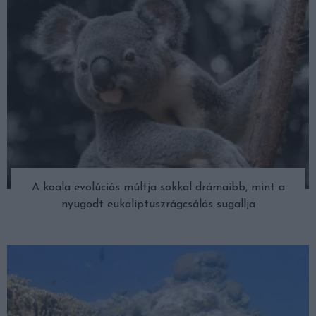
A koala evolúciós múltja sokkal drámaibb, mint a
nyugodt eukaliptuszrágcsálás sugallja