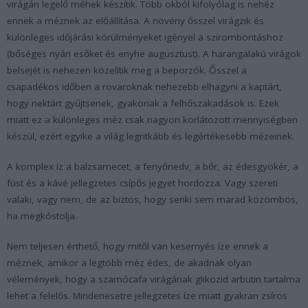
virágán legelő méhek készítik. Több okból kifolyólag is nehéz
ennek a méznek az előállítása. A növény ősszel virágzik és
különleges időjárási körülményeket igényel a szirombontáshoz
(bőséges nyári esőket és enyhe augusztust). A harangalakú virágok
belsejét is nehezen közelítik meg a beporzók. Ősszel a
csapadékos időben a rovaroknak nehezebb elhagyni a kaptárt,
hogy nektárt gyűjtsenek, gyakoriak a felhőszakadások is. Ezek
miatt ez a különleges méz csak nagyon korlátozott mennyiségben
készül, ezért egyike a világ legritkább és legértékesebb mézeinek.
A komplex íz a balzsamecet, a fenyőnedv, a bőr, az édesgyökér, a
füst és a kávé jellegzetes csípős jegyet hordozza. Vagy szereti
valaki, vagy nem, de az biztos, hogy senki sem marad közömbös,
ha megkóstolja.
Nem teljesen érthető, hogy mitől van kesernyés íze ennek a
méznek, amikor a legtöbb méz édes, de akadnak olyan
vélemények, hogy a szamócafa virágának glikozid arbutin tartalma
lehet a felelős. Mindenesetre jellegzetes íze miatt gyakran zsíros