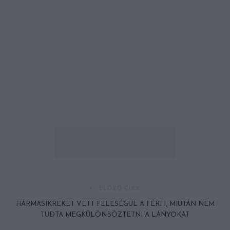
ELŐZŐ CIKK
HÁRMASIKREKET VETT FELESÉGÜL A FÉRFI, MIUTÁN NEM
TUDTA MEGKÜLÖNBÖZTETNI A LÁNYOKAT