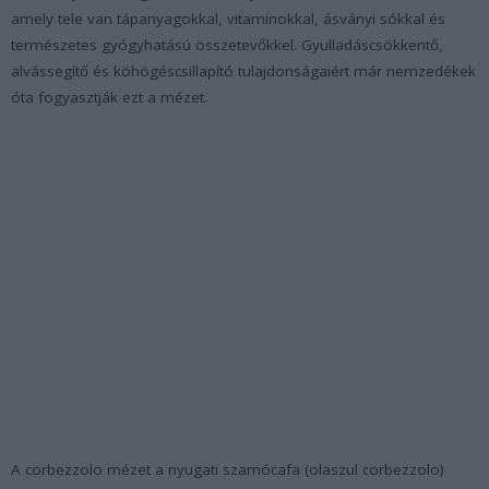
amely tele van tápanyagokkal, vitaminokkal, ásványi sókkal és
természetes gyógyhatású összetevőkkel. Gyulladáscsökkentő,
alvássegítő és köhögéscsillapító tulajdonságaiért már nemzedékek
óta fogyasztják ezt a mézet.
A corbezzolo mézet a nyugati szamócafa (olaszul corbezzolo)