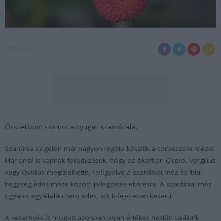
2022-03-11
Ősszel bont szirmot a nyugati szamócafa.
Szardínia szigetén már nagyon régóta készítik a corbezzolo mézet.
Már arról is vannak feljegyzések, hogy az ókorban Cicero, Vergilius
vagy Ovidius megízlelhette, felfigyelve a szardíniai méz és Iblai-
hegység édes méze közötti jellegzetes eltérésre. A szardíniai méz
ugyanis egyáltalán nem édes, sőt kifejezetten keserű.
A kesernyés íz mögött azonban olyan értékes nektárt találunk,