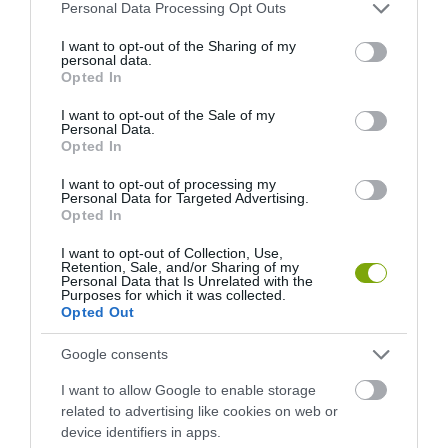
Please note that this website/app uses one or more Google
Personal Data Processing Opt Outs
TENGERT
SEGÍTENI PRÓBÁLT
services and may gather and store information including but
not limited to your visit or usage behaviour. You may click to
I want to opt-out of the Sharing of my
2026-06-29
2026-06-23
personal data.
grant or deny consent to Google and its third-party tags to
Opted In
use your data for below specified purposes in below Google
consent section.
I want to opt-out of the Sale of my
Personal Data.
Opted In
I want to opt-out of processing my
Personal Data for Targeted Advertising.
Opted In
I want to opt-out of Collection, Use,
Retention, Sale, and/or Sharing of my
Personal Data that Is Unrelated with the
Purposes for which it was collected.
DAVID ATTENBOROUGH 100
NOBEL-DÍJAT KAPOTT EGY
Opted Out
ÉVES: AZ EMBER, AKI
FÉREGÉRT – CSAK ÉPPEN NEM
MEGTANÍTOTTA A VILÁGNAK,
AZ OKOZTA A RÁKOT
Google consents
HOGYAN KELL NÉZNI A
2026-04-23
TERMÉSZETET
I want to allow Google to enable storage
related to advertising like cookies on web or
2026-05-08
device identifiers in apps.