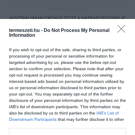
KÖVETKEZŐ CIKK
AUSZTRÁLIÁBAN DRÓN ÜLTETTE A NAPRAFORGÓTÁBLÁT
termeszeti.hu -
Do Not Process My Personal
Information
HASONLÓ ÉRDEKESSÉGEK
If you wish to opt-out of the sale, sharing to third parties, or
processing of your personal or sensitive information for
targeted advertising by us, please use the below opt-out
section to confirm your selection. Please note that after your
opt-out request is processed you may continue seeing
interest-based ads based on personal information utilized by
us or personal information disclosed to third parties prior to
your opt-out. You may separately opt-out of the further
disclosure of your personal information by third parties on the
IAB’s list of downstream participants. This information may
also be disclosed by us to third parties on the
IAB’s List of
Downstream Participants
that may further disclose it to other
EGY ELSÜLLYEDT HAJÓ
NEM MINDENKI MENEKÜLT
third parties.
TEXTILJEI ÚJRA ÖSSZEÁLLTAK:
POMPEJIBEN: LEHET, HOGY
A RUHA, AMELY TÚLÉLTE A
EGY ORVOS A VÉGSŐKIG