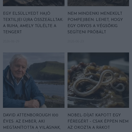
EGY ELSÜLLYEDT HAJÓ
NEM MINDENKI MENEKÜLT
TEXTILJEI ÚJRA ÖSSZEÁLLTAK:
POMPEJIBEN: LEHET, HOGY
A RUHA, AMELY TÚLÉLTE A
EGY ORVOS A VÉGSŐKIG
TENGERT
SEGÍTENI PRÓBÁLT
2026-06-29
2026-06-23
DAVID ATTENBOROUGH 100
NOBEL-DÍJAT KAPOTT EGY
ÉVES: AZ EMBER, AKI
FÉREGÉRT – CSAK ÉPPEN NEM
MEGTANÍTOTTA A VILÁGNAK,
AZ OKOZTA A RÁKOT