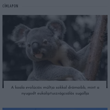
CÍMLAPON
A koala evolúciós múltja sokkal drámaibb, mint a
nyugodt eukaliptuszrágcsálás sugallja