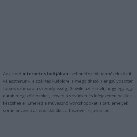
Az alkotó
internetes boltjában
szebbnél szebb termékek közül
választhatunk, a szállítás külföldre is megoldható. Hangsúlyozottan
fontos számára a személyesség, Gintvilė azt reméli, hogy egy-egy
darab megszólít minket, elnyeri a szívünket és kifejezetten nekünk
készítheti el. Emellett a művésznő workshopokat is tart, amelyek
során bevezeti az érdeklődőket a fűszövés rejtelmeibe.