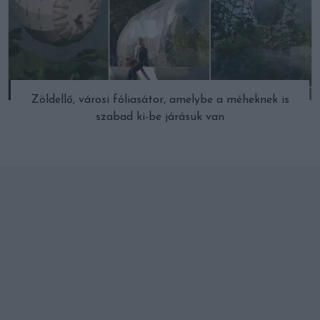
Zöldellő, városi fóliasátor, amelybe a méheknek is
szabad ki-be járásuk van