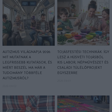
AUTIZMUS VILÁGNAPJA 2026:
TOJÁSFESTÉSI TECHNIKÁK: ÍGY
MIT MUTATNAK A
LESZ A HÚSVÉTI TOJÁSBÓL
LEGFRISSEBB KUTATÁSOK, ÉS
KIS LABOR, NÉPMŰVÉSZET ÉS
MIÉRT BESZÉL MA MÁR A
CSALÁDI TÚLÉLŐPROJEKT
TUDOMÁNY TÖBBFÉLE
EGYSZERRE
AUTIZMUSRÓL?
2026-04-01
2026-04-02