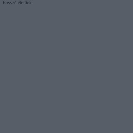
hosszú életűek.