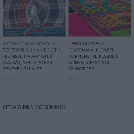
MIT TANÍT AZ ALKOHOL A
LENYŰGÖZŐEK A
TESTZSÍRRÓL? – 5 MEGLEPŐ
GUATEMALAI HÚSVÉTI
(ÉS KISSÉ KIÁBRÁNDÍTÓ)
KÖRMENETRE KÉSZÜLŐ
IGAZSÁG, AMIT A POHÁR
SZÍNES FŰRÉSZPOR
FENEKÉN TALÁLSZ
SZŐNYEGEK
2026-03-31
2026-03-26
OTT VAGYUNK A FACEBOOKON IS!