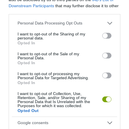
Downstream Participants
that may further disclose it to other
third parties.
Please note that this website/app uses one or more Google
Personal Data Processing Opt Outs
services and may gather and store information including but
not limited to your visit or usage behaviour. You may click to
I want to opt-out of the Sharing of my
personal data.
grant or deny consent to Google and its third-party tags to
Opted In
use your data for below specified purposes in below Google
consent section.
I want to opt-out of the Sale of my
Personal Data.
Opted In
I want to opt-out of processing my
Personal Data for Targeted Advertising.
Opted In
I want to opt-out of Collection, Use,
Retention, Sale, and/or Sharing of my
Personal Data that Is Unrelated with the
Purposes for which it was collected.
Opted Out
Google consents