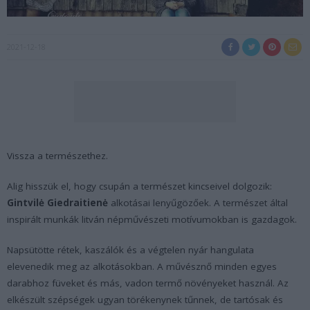
2021-12-18
Vissza a természethez.
Alig hisszük el, hogy csupán a természet kincseivel dolgozik:
Gintvilė Giedraitienė
alkotásai lenyűgözőek. A természet által
inspirált munkák litván népművészeti motívumokban is gazdagok.
Napsütötte rétek, kaszálók és a végtelen nyár hangulata
elevenedik meg az alkotásokban. A művésznő minden egyes
darabhoz füveket és más, vadon termő növényeket használ. Az
elkészült szépségek ugyan törékenynek tűnnek, de tartósak és