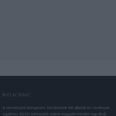
MI EZ AZ OLDAL?
A természeti környezet, körülöttünk élő állatok és növények
izgalmas életét bemutató online magazin minden nap kínál