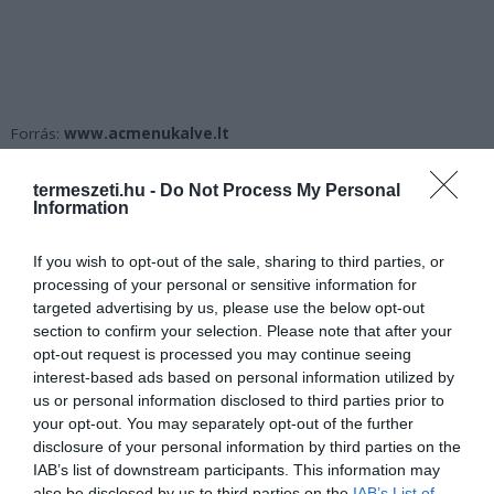
Forrás:
www.acmenukalve.lt
Kiemelt kép: Facebook/Gintvilė Giedraitienė
termeszeti.hu -
Do Not Process My Personal
Information
If you wish to opt-out of the sale, sharing to third parties, or
processing of your personal or sensitive information for
targeted advertising by us, please use the below opt-out
section to confirm your selection. Please note that after your
opt-out request is processed you may continue seeing
interest-based ads based on personal information utilized by
us or personal information disclosed to third parties prior to
your opt-out. You may separately opt-out of the further
disclosure of your personal information by third parties on the
IAB’s list of downstream participants. This information may
also be disclosed by us to third parties on the
IAB’s List of