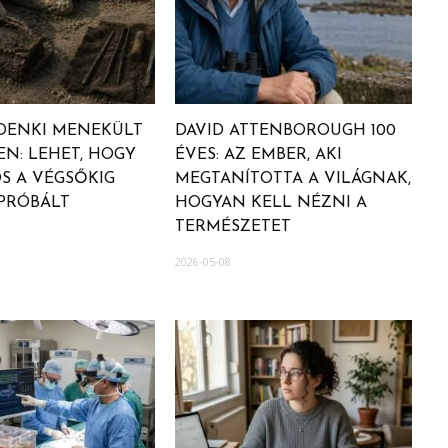
DENKI MENEKÜLT
DAVID ATTENBOROUGH 100
EN: LEHET, HOGY
ÉVES: AZ EMBER, AKI
S A VÉGSŐKIG
MEGTANÍTOTTA A VILÁGNAK,
 PRÓBÁLT
HOGYAN KELL NÉZNI A
TERMÉSZETET
2026-05-08