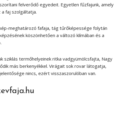
szorítani felverődő egyedeit. Egyetlen fűzfajunk, amely
a faj szolgáltatja.
tájkép-meghatározó fafaja, tág tűrőképessége folytán
j-képzésének köszönhetően a változó klímában és a
.
k sziklás termőhelyeinek ritka vadgyümölcsfajta, Nagy
dik más berkenyékkel. Virágait sok rovar látogatja,
elentősége nincs, ezért visszaszorulóban van.
zevfaja.hu