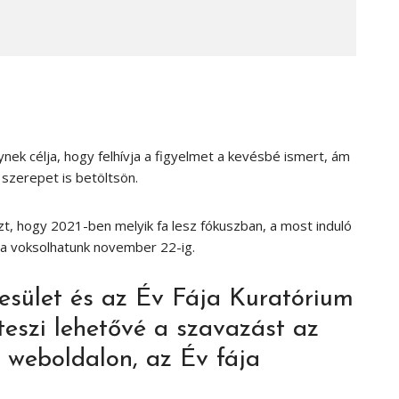
nek célja, hogy felhívja a figyelmet a kevésbé ismert, ám
 szerepet is betöltsön.
zt, hogy 2021-ben melyik fa lesz fókuszban, a most induló
ra voksolhatunk november 22-ig.
esület és az Év Fája Kuratórium
eszi lehetővé a szavazást az
t weboldalon, az Év fája