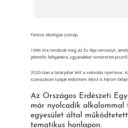
Fontos ökológiai szerep.
1996 óra rendezik meg az Év fája versenyt, amely
jelentős fafajainkra, ugyanakkor ismeretterjesztő
2020-ban a tatárjuhar lett a voksolás nyertese. A
szavazáson tudjuk eldönteni. Most is három fafaj
Az Országos Erdészeti Egy
már nyolcadik alkalommal t
egyesület által működtetet
tematikus honlapon.