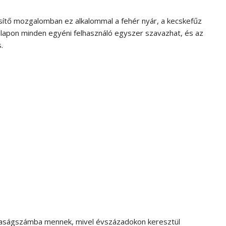
űsítő mozgalomban ez alkalommal a fehér nyár, a kecskefűz
onlapon minden egyéni felhasználó egyszer szavazhat, és az
.
tkaságszámba mennek, mivel évszázadokon keresztül