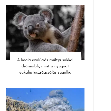
A koala evolúciós múltja sokkal
drámaibb, mint a nyugodt
eukaliptuszrágcsálás sugallja