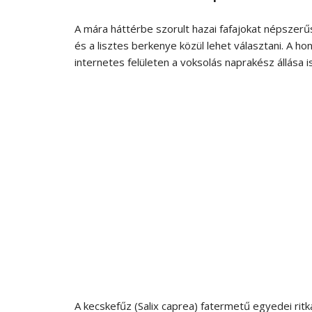
A mára háttérbe szorult hazai fafajokat népszer
és a lisztes berkenye közül lehet választani. A h
internetes felületen a voksolás naprakész állása is
A
kecskefűz
(
Salix caprea
) fatermetű egyedei ri