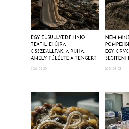
EGY ELSÜLLYEDT HAJÓ
NEM MIN
TEXTILJEI ÚJRA
POMPEJIB
ÖSSZEÁLLTAK: A RUHA,
EGY ORVO
AMELY TÚLÉLTE A TENGERT
SEGÍTENI
2026-06-29
2026-06-23