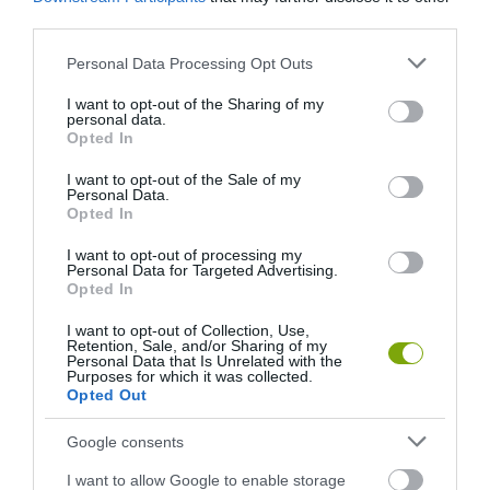
third parties.
Please note that this website/app uses one or more Google
Personal Data Processing Opt Outs
services and may gather and store information including but
not limited to your visit or usage behaviour. You may click to
I want to opt-out of the Sharing of my
personal data.
grant or deny consent to Google and its third-party tags to
Opted In
A KORALLZÁTONY NEM CSAK
KIRÁNDULÁS A
use your data for below specified purposes in below Google
SZÍNES HALAKBÓL ÁLL: MOST
PANNONHALMI
consent section.
I want to opt-out of the Sale of my
500 EDDIG ISMERETLEN
ARBORÉTUMBA
Personal Data.
Opted In
LAKÓJÁT MUTATTA MEG
2026-08-04
2026-08-06
I want to opt-out of processing my
Personal Data for Targeted Advertising.
Opted In
I want to opt-out of Collection, Use,
Retention, Sale, and/or Sharing of my
Personal Data that Is Unrelated with the
Purposes for which it was collected.
Opted Out
Google consents
I want to allow Google to enable storage