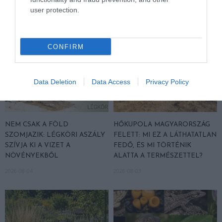
user protection.
CONFIRM
Data Deletion
Data Access
Privacy Policy
NEM CSAK A FÖLD
HŐKUPOLA MAGYARORSZÁG
SZOMJAZIK: LÉGKÖRI ASZÁLY
FELETT: MI EZ A LÁTHATATLAN
SZÍVJA KI A VIZET A
FEDŐ, ÉS MI TÖRTÉNIK
NÖVÉNYEKBŐL
ALATTA A TERMÉSZETTEL?
2026-08-04
2026-08-03