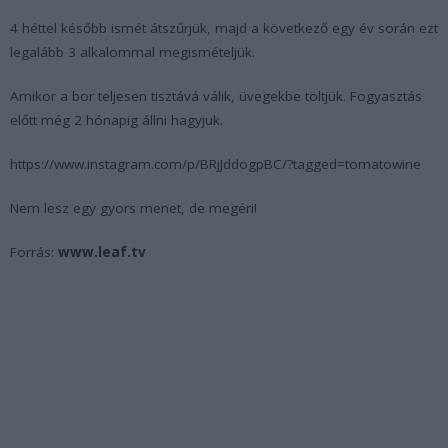
4 héttel később ismét átszűrjük, majd a következő egy év során ezt
legalább 3 alkalommal megismételjük.
Amikor a bor teljesen tisztává válik, üvegekbe töltjük. Fogyasztás
előtt még 2 hónapig állni hagyjuk.
https://www.instagram.com/p/BRjJddogpBC/?tagged=tomatowine
Nem lesz egy gyors menet, de megéri!
Forrás:
www.leaf.tv