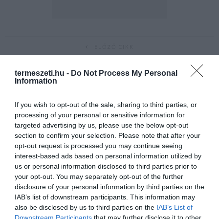
ELŐZŐ CIKK
ÍGY HAJTASSUNK JÁCINTOT EGY POHÁR VÍZBEN!
termeszeti.hu -
Do Not Process My Personal
Information
KÖVETKEZŐ CIKK
If you wish to opt-out of the sale, sharing to third parties, or
MAGÁNYRA VÁGYÓK, FIGYELEM: ELADÓ EGY TÁVOLI, ALIG
processing of your personal or sensitive information for
LAKOTT SKÓT SZIGETI BIRTOK
targeted advertising by us, please use the below opt-out
section to confirm your selection. Please note that after your
opt-out request is processed you may continue seeing
interest-based ads based on personal information utilized by
HASONLÓ ÉRDEKESSÉGEK
us or personal information disclosed to third parties prior to
your opt-out. You may separately opt-out of the further
disclosure of your personal information by third parties on the
IAB’s list of downstream participants. This information may
also be disclosed by us to third parties on the
IAB’s List of
Downstream Participants
that may further disclose it to other