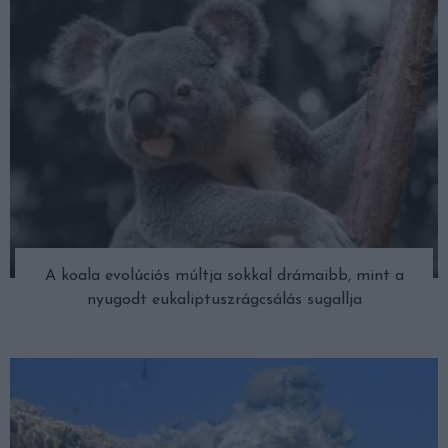
A koala evolúciós múltja sokkal drámaibb, mint a
nyugodt eukaliptuszrágcsálás sugallja