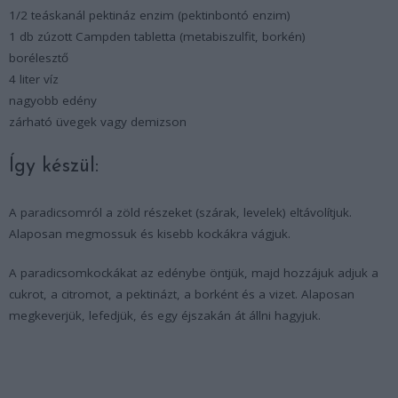
1/2 teáskanál pektináz enzim (pektinbontó enzim)
1 db zúzott Campden tabletta (metabiszulfit, borkén)
borélesztő
4 liter víz
nagyobb edény
zárható üvegek vagy demizson
Így készül:
A paradicsomról a zöld részeket (szárak, levelek) eltávolítjuk.
Alaposan megmossuk és kisebb kockákra vágjuk.
A paradicsomkockákat az edénybe öntjük, majd hozzájuk adjuk a
cukrot, a citromot, a pektinázt, a borként és a vizet. Alaposan
megkeverjük, lefedjük, és egy éjszakán át állni hagyjuk.