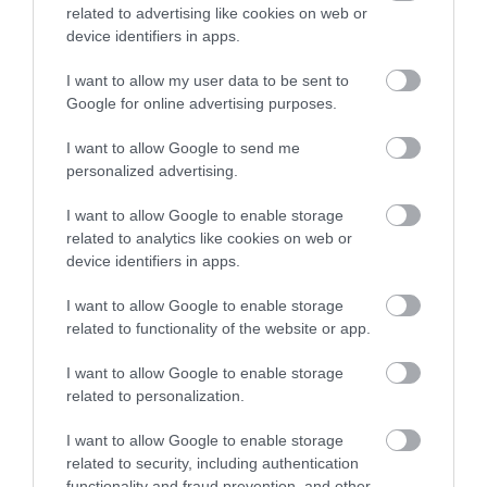
related to advertising like cookies on web or
KIRÁNDULÁS PANNONHALMA
KIRÁNDULÁS A
device identifiers in apps.
KÖRNYÉKÉN: TERMÉSZET,
PANNONHALMI
I want to allow my user data to be sent to
SZŐLŐ ÉS KOMLÓ
GYÓGYNÖVÉNYKERTBE ÉS
Google for online advertising purposes.
TALÁLKOZÁSA
ILLATMÚZEUMBA
2026-08-04
2026-08-04
I want to allow Google to send me
personalized advertising.
I want to allow Google to enable storage
related to analytics like cookies on web or
device identifiers in apps.
I want to allow Google to enable storage
related to functionality of the website or app.
I want to allow Google to enable storage
related to personalization.
KIRÁNDULÁS A
KIRÁNDULÁS A RAVAZDI
PANNONHALMI FŐAPÁTSÁG
SÖRFŐZDÉBE, A BENCÉS
I want to allow Google to enable storage
PINCÉSZETÉBE
APÁTSÁG HABOS OLDALÁRA
related to security, including authentication
functionality and fraud prevention, and other
2026-08-04
2026-08-04