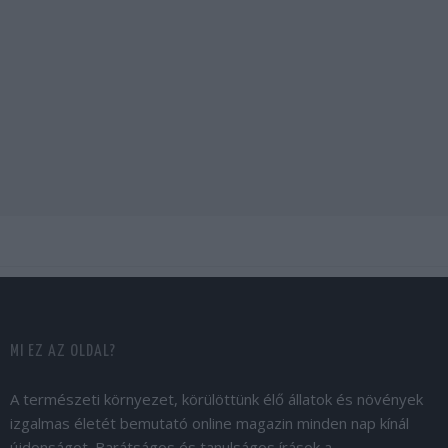
MI EZ AZ OLDAL?
A természeti környezet, körülöttünk élő állatok és növények
izgalmas életét bemutató online magazin minden nap kínál
újdonságot. Barátságos és tanulságos írások a