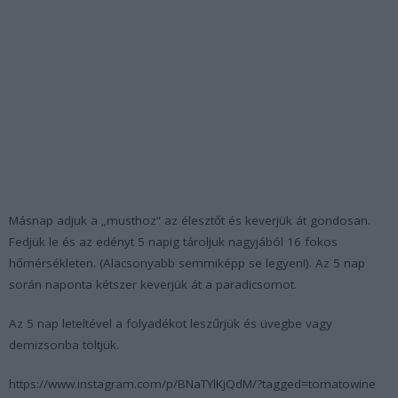
Másnap adjuk a „musthoz” az élesztőt és keverjük át gondosan.
Fedjük le és az edényt 5 napig tároljuk nagyjából 16 fokos
hőmérsékleten. (Alacsonyabb semmiképp se legyen!). Az 5 nap
során naponta kétszer keverjük át a paradicsomot.
Az 5 nap leteltével a folyadékot leszűrjük és üvegbe vagy
demizsonba töltjük.
https://www.instagram.com/p/BNaTYlKjQdM/?tagged=tomatowine