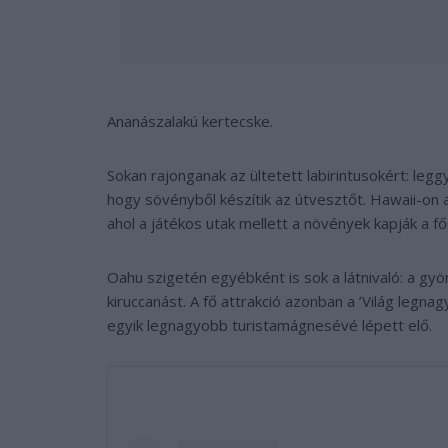
Ananászalakú kertecske.
Sokan rajonganak az ültetett labirintusokért: legg
hogy sövényből készítik az útvesztőt. Hawaii-on 
ahol a játékos utak mellett a növények kapják a f
Oahu szigetén egyébként is sok a látnivaló: a g
kiruccanást. A fő attrakció azonban a ’Világ legn
egyik legnagyobb turistamágnesévé lépett elő.