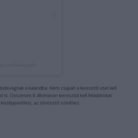
gosztott bejegyzés
belevágnak a kalandba. Nem csupán a kivezető utat kell
kot is. Összesen 8 állomáson keresztül kell feladatokat
a középponthoz, az útvesztő szívéhez.