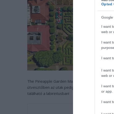
Opted 
Google 
I want t
web or d
I want t
purpose
I want 
I want t
web or d
The Pineapple Garden Maze eredetileg 1998-ban ny
I want t
útvesztőben az utak pedig több, mint 4 km hossz
or app.
található a labirintusban!
I want t
I want t