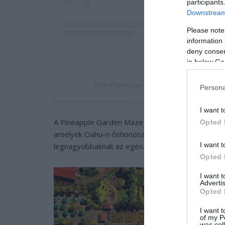
participants
Downstream 
Please note
information 
deny consent
in below Go
Dole Plantation (@doleplantation) által 
Persona
I want t
A Pineapple Garden Maze (Ananászkert labirintus)
Opted 
amelyek Oahu-n őshonosak. Valamikor a legnagyobb
I want t
legnagyobbaknak az egész világon.
Opted 
I want 
Advertis
Opted 
I want t
of my P
was col