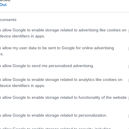
Out
consents
o allow Google to enable storage related to advertising like cookies on
evice identifiers in apps.
o allow my user data to be sent to Google for online advertising
s.
to allow Google to send me personalized advertising.
o allow Google to enable storage related to analytics like cookies on
evice identifiers in apps.
itotta meg a kapuit. A birtok 1,2 hektáron terül el, az
o allow Google to enable storage related to functionality of the website
an tekeregnek. Több, mint 14 ezer őshonos hawaii-i növény
o allow Google to enable storage related to personalization.
o allow Google to enable storage related to security, including