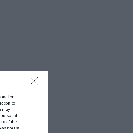
sonal or
ection to
ou may
 personal
out of the
 downstream