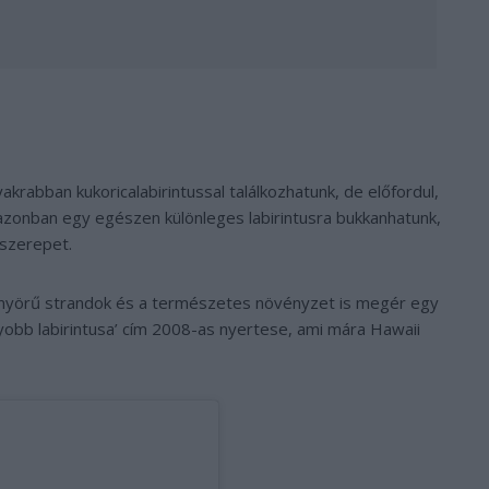
yakrabban kukoricalabirintussal találkozhatunk, de előfordul,
azonban egy egészen különleges labirintusra bukkanhatunk,
őszerepet.
yönyörű strandok és a természetes növényzet is megér egy
agyobb labirintusa’ cím 2008-as nyertese, ami mára Hawaii