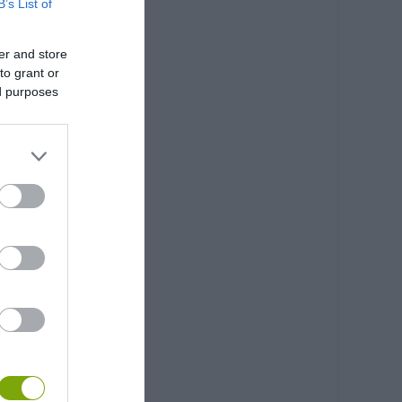
B’s List of
er and store
to grant or
ed purposes