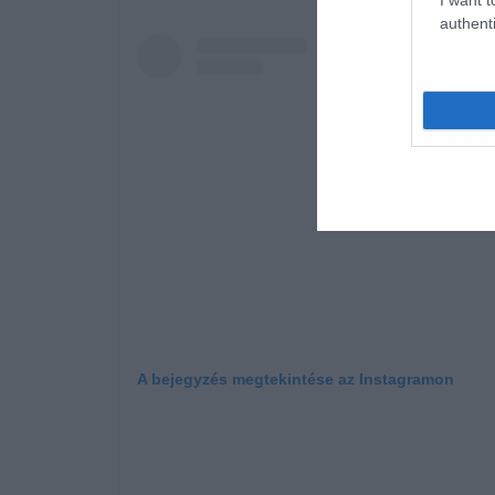
authenti
A bejegyzés megtekintése az Instagramon