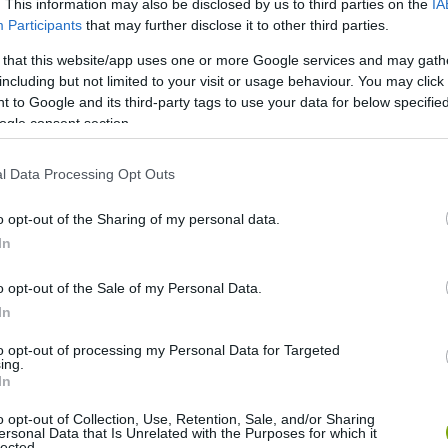
. This information may also be disclosed by us to third parties on the
IA
Participants
that may further disclose it to other third parties.
 that this website/app uses one or more Google services and may gath
including but not limited to your visit or usage behaviour. You may click 
 to Google and its third-party tags to use your data for below specifi
ogle consent section.
megosztott bejegyzés
l Data Processing Opt Outs
o opt-out of the Sharing of my personal data.
 az egész világon egyedülálló, olyan növényekkel van tele,
In
 labirintusa volt, de még jelenleg is egyike a
o opt-out of the Sale of my Personal Data.
In
to opt-out of processing my Personal Data for Targeted
ing.
In
o opt-out of Collection, Use, Retention, Sale, and/or Sharing
ersonal Data that Is Unrelated with the Purposes for which it
lected.