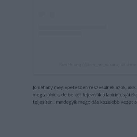
Keri Huang (@keri_no_sakura) által me
Jó néhány meglepetésben részesülnek azok, akik 
megtalálniuk, de be kell fejezniük a labirintusjáté
teljesíteni, mindegyik megoldás közelebb vezet 