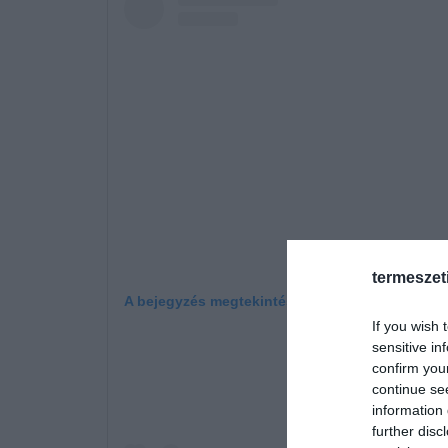
termeszet
A bejegyzés megtekintése az Instagramon
If you wish 
sensitive in
confirm you
continue se
information 
further disc