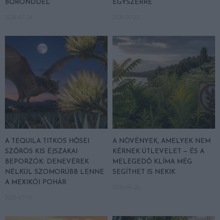
BŐRÖNDDEL
EGYSZERRE
2026-07-24
2026-07-22
A TEQUILA TITKOS HŐSEI
A NÖVÉNYEK, AMELYEK NEM
SZŐRÖS KIS ÉJSZAKAI
KÉRNEK ÚTLEVELET — ÉS A
BEPORZÓK: DENEVÉREK
MELEGEDŐ KLÍMA MÉG
NÉLKÜL SZOMORÚBB LENNE
SEGÍTHET IS NEKIK
A MEXIKÓI POHÁR
2026-06-26
2026-07-10