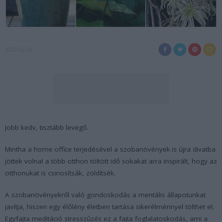
2022-02-26
Jobb kedv, tisztább levegő.
Mintha a home office terjedésével a szobanövények is újra divatba
jöttek volna! a több otthon töltött idő sokakat arra inspirált, hogy az
otthonukat is csinosítsák, zöldítsék.
A szobanövényekről való gondoskodás a mentális állapotunkat
javítja, hiszen egy élőlény életben tartása sikerélménnyel tölthet el.
Egyfajta meditáció stresszűzés ez a fajta foglalatoskodás, ami a