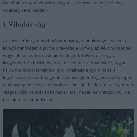
Ha tehát szobanövényekre vágyunk, érdemes ezen 7 növény
valamelyikével kezdeni:
1. Vitorlavirág
Az egyszerűen gondozható vitorlavirág a tanulmányok szerint a
levegő minőségét is javítja. Eltávolítja a CO²-ot, az illékony szerves
vegyületeket és formaldehidet a légtérből. Fontos, hogy a
kisgyerekek és házi kedvencek ne férjenek a növényhez, ugyanis
kalcium-oxalátot tartalmaz, ami irritálhatja a gyomrot és a
légzőszervrendszert nagyobb mennyiségben fogyasztva. Közepes
vagy gyengébb fényviszonyok mellett is jól fejlődik, de a legjobban
világos, tűző naptól védett helyen érzi magát. Ne öntözzük túl, de
tartsuk a földjét nedvesen!