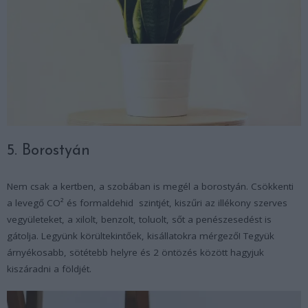
5. Borostyán
Nem csak a kertben, a szobában is megél a borostyán. Csökkenti
a levegő CO² és formaldehid szintjét, kiszűri az illékony szerves
vegyületeket, a xilolt, benzolt, toluolt, sőt a penészesedést is
gátolja. Legyünk körültekintőek, kisállatokra mérgező! Tegyük
árnyékosabb, sötétebb helyre és 2 öntözés között hagyjuk
kiszáradni a földjét.