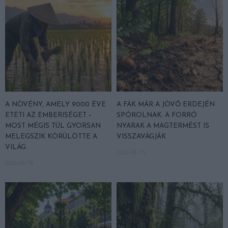
A NÖVÉNY, AMELY 9000 ÉVE
A FÁK MÁR A JÖVŐ ERDEJÉN
ETETI AZ EMBERISÉGET –
SPÓROLNAK: A FORRÓ
MOST MÉGIS TÚL GYORSAN
NYARAK A MAGTERMÉST IS
MELEGSZIK KÖRÜLÖTTE A
VISSZAVÁGJÁK
VILÁG
2026-06-15
2026-06-18