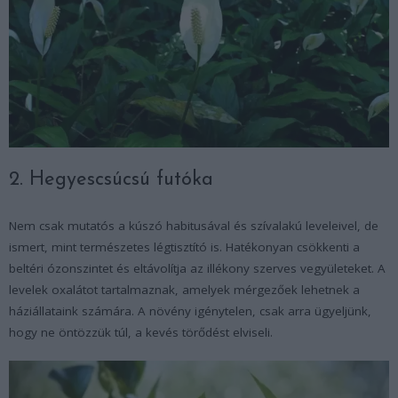
2. Hegyescsúcsú futóka
Nem csak mutatós a kúszó habitusával és szívalakú leveleivel, de
ismert, mint természetes légtisztító is. Hatékonyan csökkenti a
beltéri ózonszintet és eltávolítja az illékony szerves vegyületeket. A
levelek oxalátot tartalmaznak, amelyek mérgezőek lehetnek a
háziállataink számára. A növény igénytelen, csak arra ügyeljünk,
hogy ne öntözzük túl, a kevés törődést elviseli.