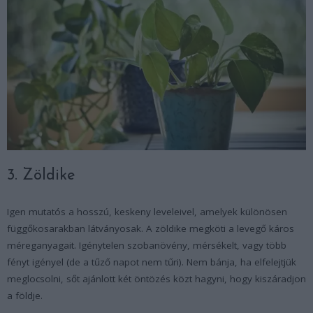
3. Zöldike
Igen mutatós a hosszú, keskeny leveleivel, amelyek különösen
függőkosarakban látványosak. A zöldike megköti a levegő káros
méreganyagait. Igénytelen szobanövény, mérsékelt, vagy több
fényt igényel (de a tűző napot nem tűri). Nem bánja, ha elfelejtjük
meglocsolni, sőt ajánlott két öntözés közt hagyni, hogy kiszáradjon
a földje.