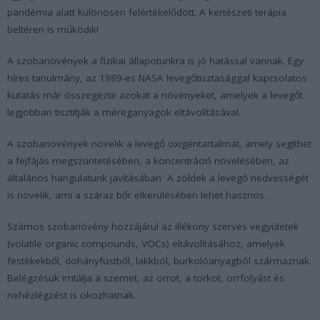
pandémia alatt különösen felértékelődött. A kertészeti terápia
beltéren is működik!
A szobanövények a fizikai állapotunkra is jó hatással vannak. Egy
híres tanulmány, az 1989-es NASA levegőtisztasággal kapcsolatos
kutatás már összegezte azokat a növényeket, amelyek a levegőt
legjobban tisztítják a méreganyagok eltávolításával.
A szobanövények növelik a levegő oxigéntartalmát, amely segíthet
a fejfájás megszüntetésében, a koncentráció növelésében, az
általános hangulatunk javításában A zöldek a levegő nedvességét
is növelik, ami a száraz bőr elkerülésében lehet hasznos.
Számos szobanövény hozzájárul az illékony szerves vegyületek
(volatile organic compounds, VOCs) eltávolításához, amelyek
festékekből, dohányfüstből, lakkból, burkolóanyagból származnak.
Belégzésük irritálja a szemet, az orrot, a torkot, orrfolyást és
nehézlégzést is okozhatnak.