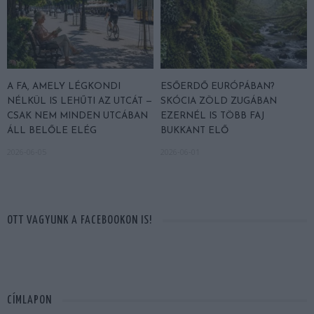
A FA, AMELY LÉGKONDI
ESŐERDŐ EURÓPÁBAN?
NÉLKÜL IS LEHŰTI AZ UTCÁT —
SKÓCIA ZÖLD ZUGÁBAN
CSAK NEM MINDEN UTCÁBAN
EZERNÉL IS TÖBB FAJ
ÁLL BELŐLE ELÉG
BUKKANT ELŐ
2026-06-05
2026-06-01
OTT VAGYUNK A FACEBOOKON IS!
CÍMLAPON