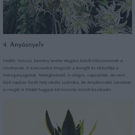
4. Anyósnyelv
Felálló, hosszú, kemény levelei elegáns külsőt kölcsönöznek a
növénynek. A szanzavéra megszűri a levegőt és eltávolítja a
méreganyagokat. Melegkedvelő. A világos, napsütötte, de nem
tűző napban fürdő hely ideális számára, de árnyékosabb sarokban
is megél. A földjét hagyjuk két locsolás között kiszáradni.