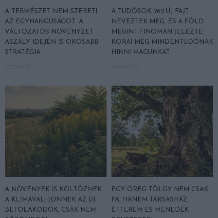
A TERMÉSZET NEM SZERETI
A TUDÓSOK 262 ÚJ FAJT
AZ EGYHANGÚSÁGOT: A
NEVEZTEK MEG, ÉS A FÖLD
VÁLTOZATOS NÖVÉNYZET
MEGINT FINOMAN JELEZTE:
ASZÁLY IDEJÉN IS OKOSABB
KORAI MÉG MINDENTUDÓNAK
STRATÉGIA
HINNI MAGUNKAT
2026-07-31
2026-07-30
A NÖVÉNYEK IS KÖLTÖZNEK
EGY ÖREG TÖLGY NEM CSAK
A KLÍMÁVAL: JÖNNEK AZ ÚJ
FA, HANEM TÁRSASHÁZ,
BETOLAKODÓK, CSAK NEM
ÉTTEREM ÉS MENEDÉK