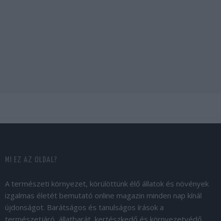
MI EZ AZ OLDAL?
A természeti környezet, körülöttünk élő állatok és növények
izgalmas életét bemutató online magazin minden nap kínál
újdonságot. Barátságos és tanulságos írások a
természetjáró, állatbarát, kertészkedő és környezetvédő