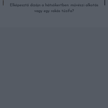
Elképesztő dizájn a hátsókertben: művészi alkotás
vagy egy rakás tűzifa?