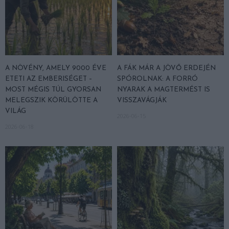
A NÖVÉNY, AMELY 9000 ÉVE
A FÁK MÁR A JÖVŐ ERDEJÉN
ETETI AZ EMBERISÉGET –
SPÓROLNAK: A FORRÓ
MOST MÉGIS TÚL GYORSAN
NYARAK A MAGTERMÉST IS
MELEGSZIK KÖRÜLÖTTE A
VISSZAVÁGJÁK
VILÁG
2026-06-15
2026-06-18