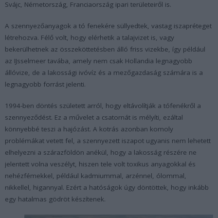
Svájc, Németország, Franciaország ipari területeiről is.
A szennyezőanyagok a tó fenekére süllyedtek, vastag iszapréteget
létrehozva. Félő volt, hogy elérhetik a talajvizet is, vagy
bekerülhetnek az összeköttetésben álló friss vizekbe, így például
az IJsselmeer tavába, amely nem csak Hollandia legnagyobb
állóvize, de a lakossági ivóvíz és a mezőgazdaság számára is a
legnagyobb forrást jelenti.
1994-ben döntés született arról, hogy eltávolítják a tófenékről a
szennyeződést. Ez a művelet a csatornát is mélyíti, ezáltal
könnyebbé teszi a hajózást. A kotrás azonban komoly
problémákat vetett fel, a szennyezett iszapot ugyanis nem lehetett
elhelyezni a szárazföldön anékül, hogy a lakosság részére ne
jelentett volna veszélyt, hiszen tele volt toxikus anyagokkal és
nehézfémekkel, például kadmiummal, arzénnel, ólommal,
nikkellel, higannyal. Ezért a hatóságok úgy döntöttek, hogy inkább
egy hatalmas gödröt készítenek.