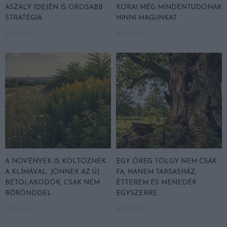
ASZÁLY IDEJÉN IS OKOSABB
KORAI MÉG MINDENTUDÓNAK
STRATÉGIA
HINNI MAGUNKAT
2026-07-31
2026-07-30
A NÖVÉNYEK IS KÖLTÖZNEK
EGY ÖREG TÖLGY NEM CSAK
A KLÍMÁVAL: JÖNNEK AZ ÚJ
FA, HANEM TÁRSASHÁZ,
BETOLAKODÓK, CSAK NEM
ÉTTEREM ÉS MENEDÉK
BŐRÖNDDEL
EGYSZERRE
2026-07-24
2026-07-22