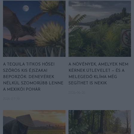
A TEQUILA TITKOS HŐSEI
A NÖVÉNYEK, AMELYEK NEM
SZŐRÖS KIS ÉJSZAKAI
KÉRNEK ÚTLEVELET — ÉS A
BEPORZÓK: DENEVÉREK
MELEGEDŐ KLÍMA MÉG
NÉLKÜL SZOMORÚBB LENNE
SEGÍTHET IS NEKIK
A MEXIKÓI POHÁR
2026-06-26
2026-07-10