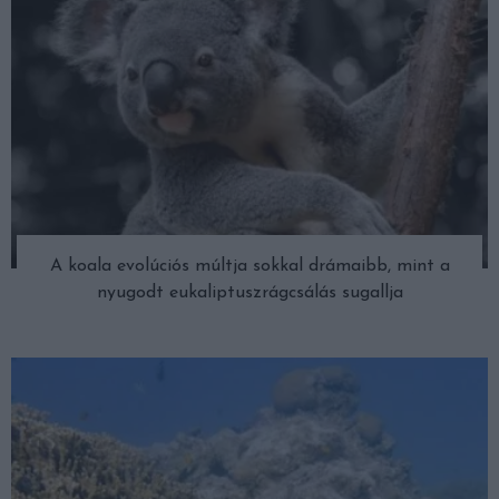
A koala evolúciós múltja sokkal drámaibb, mint a
nyugodt eukaliptuszrágcsálás sugallja