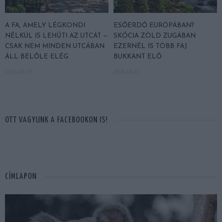
A FA, AMELY LÉGKONDI
ESŐERDŐ EURÓPÁBAN?
NÉLKÜL IS LEHŰTI AZ UTCÁT —
SKÓCIA ZÖLD ZUGÁBAN
CSAK NEM MINDEN UTCÁBAN
EZERNÉL IS TÖBB FAJ
ÁLL BELŐLE ELÉG
BUKKANT ELŐ
2026-06-05
2026-06-01
OTT VAGYUNK A FACEBOOKON IS!
CÍMLAPON