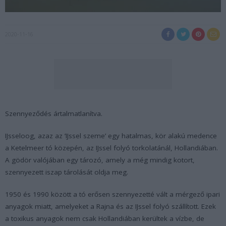
2020-11-16
Szennyeződés ártalmatlanítva.
IJsseloog, azaz az ’IJssel szeme’ egy hatalmas, kör alakú medence
a Ketelmeer tó közepén, az IJssel folyó torkolatánál, Hollandiában.
A gödör valójában egy tározó, amely a még mindig kotort,
szennyezett iszap tárolását oldja meg.
1950 és 1990 között a tó erősen szennyezetté vált a mérgező ipari
anyagok miatt, amelyeket a Rajna és az IJssel folyó szállított. Ezek
a toxikus anyagok nem csak Hollandiában kerültek a vízbe, de