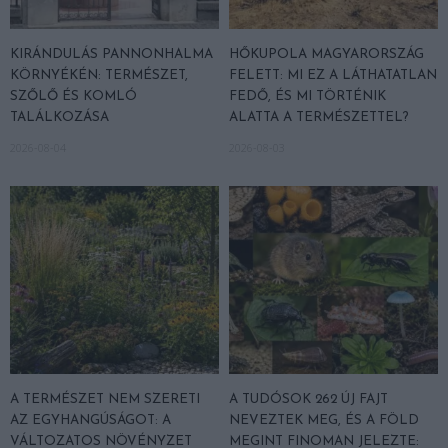
KIRÁNDULÁS PANNONHALMA
HŐKUPOLA MAGYARORSZÁG
KÖRNYÉKÉN: TERMÉSZET,
FELETT: MI EZ A LÁTHATATLAN
SZŐLŐ ÉS KOMLÓ
FEDŐ, ÉS MI TÖRTÉNIK
TALÁLKOZÁSA
ALATTA A TERMÉSZETTEL?
2026-08-04
2026-08-03
A TERMÉSZET NEM SZERETI
A TUDÓSOK 262 ÚJ FAJT
AZ EGYHANGÚSÁGOT: A
NEVEZTEK MEG, ÉS A FÖLD
VÁLTOZATOS NÖVÉNYZET
MEGINT FINOMAN JELEZTE: