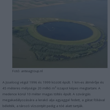
Fotó: anteagroup.nl
A Jsseloog végül 1996 és 1999 között épült. 1 km-es átmérője és
45 méteres mélysége 20 millió m³ iszapot képes megtartani. A
medence körül 10 méter magas töltés épült. A szivárgás
megakadályozására a lerakó alja agyaggal fedett, a gátat fóliával
bélelték, a tározó vízszintjét pedig a tóé alatt tartják.