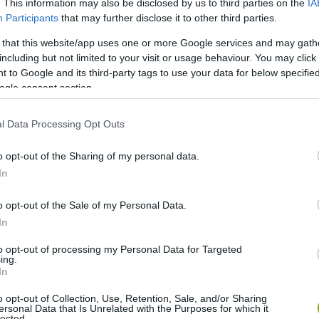
. This information may also be disclosed by us to third parties on the
IA
Participants
that may further disclose it to other third parties.
 that this website/app uses one or more Google services and may gath
including but not limited to your visit or usage behaviour. You may click 
 to Google and its third-party tags to use your data for below specifi
ogle consent section.
l Data Processing Opt Outs
o opt-out of the Sharing of my personal data.
In
o opt-out of the Sale of my Personal Data.
In
to opt-out of processing my Personal Data for Targeted
ing.
In
o opt-out of Collection, Use, Retention, Sale, and/or Sharing
ersonal Data that Is Unrelated with the Purposes for which it
lected.