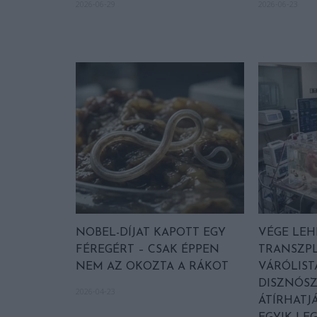
2026-06-29
2026-06-23
NOBEL-DÍJAT KAPOTT EGY
VÉGE LEH
FÉREGÉRT – CSAK ÉPPEN
TRANSZP
NEM AZ OKOZTA A RÁKOT
VÁRÓLIST
DISZNÓS
2026-04-23
ÁTÍRHATJ