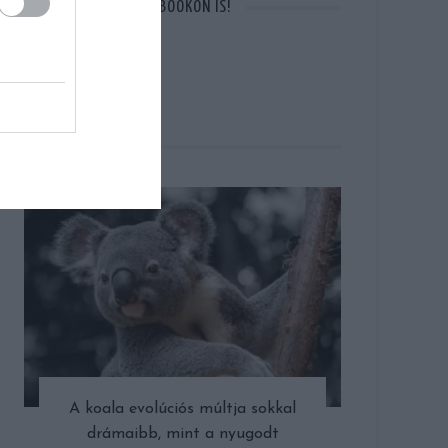
OTT VAGYUNK A FACEBOOKON IS!
CÍMLAPON
A koala evolúciós múltja sokkal
drámaibb, mint a nyugodt