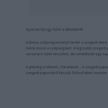
Gyorsan lőj egy fotót a lábbelidről!
Különös szépségversenyt hirdet a szegedi Mór
mérik össze a szépségüket. A legszebb szegedi pa
versenyre bárki nevezhet, aki rendelkezik egy saj
A jelenleg is látható „Páratlanok – A szegedi pa
szegedi papucsáról készült fotóval lehet nevezni.