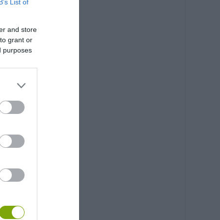
B’s List of
er and store
to grant or
ed purposes