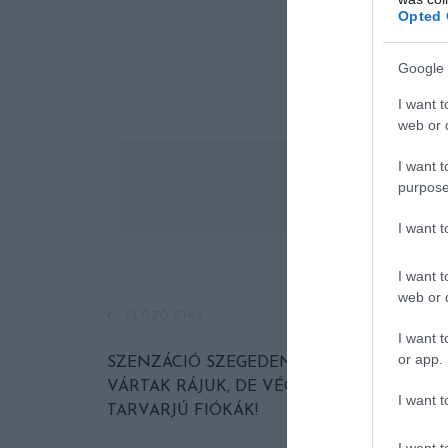
Opted 
Google 
I want t
web or d
I want t
purpose
I want 
I want t
web or d
ELŐZŐ CIKK
I want t
or app.
SZENZÁCIÓ SZEGEDEN: KÖZEL KÉT ÉVET
VÁRTAK RÁJUK, DE VÉGRE KIKELTEK A
I want t
TARVARJÚ FIÓKÁK!
I want t