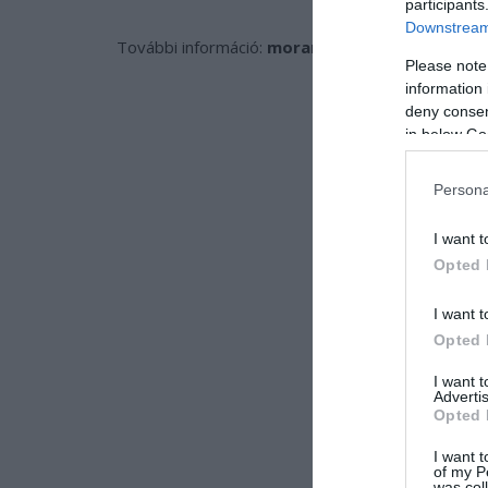
participants
Downstream 
További információ:
moramuzeum.hu
Please note
information 
deny consent
in below Go
Persona
I want t
Opted 
I want t
Opted 
I want 
Advertis
Opted 
I want t
of my P
was col