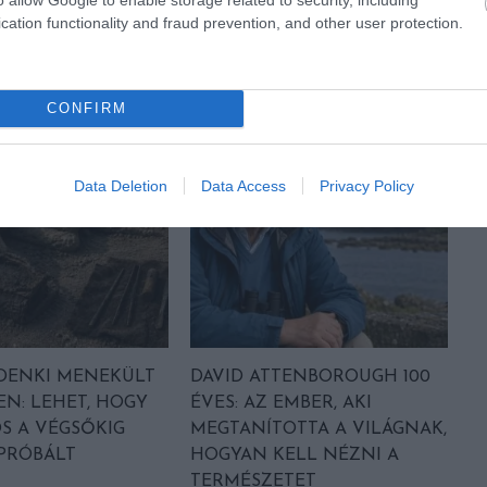
cation functionality and fraud prevention, and other user protection.
CONFIRM
Data Deletion
Data Access
Privacy Policy
DENKI MENEKÜLT
DAVID ATTENBOROUGH 100
EN: LEHET, HOGY
ÉVES: AZ EMBER, AKI
S A VÉGSŐKIG
MEGTANÍTOTTA A VILÁGNAK,
 PRÓBÁLT
HOGYAN KELL NÉZNI A
TERMÉSZETET