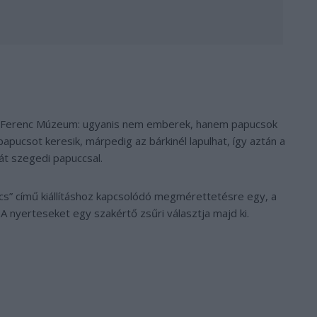
a Ferenc Múzeum: ugyanis nem emberek, hanem papucsok
pucsot keresik, márpedig az bárkinél lapulhat, így aztán a
át szegedi papuccsal.
pucs” című kiállításhoz kapcsolódó megmérettetésre egy, a
 A nyerteseket egy szakértő zsűri választja majd ki.