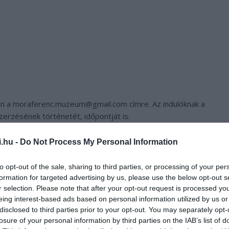
lben a moraferenc.muzeum@gmail.com címre. Az indulóknak a
zerzésének történetét, időpontját is.
i.hu -
Do Not Process My Personal Information
úzeumok Éjszakájára, ahol a nyertesek a színpadon is
 tehát szeretne ott tipegni június 24-én a színpadon, az
to opt-out of the sale, sharing to third parties, or processing of your per
formation for targeted advertising by us, please use the below opt-out s
r selection. Please note that after your opt-out request is processed y
gged=szegedipapucs
eing interest-based ads based on personal information utilized by us or
disclosed to third parties prior to your opt-out. You may separately opt-
losure of your personal information by third parties on the IAB’s list of
agged=szegedipapucs