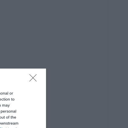
sonal or
ection to
ou may
 personal
out of the
 downstream