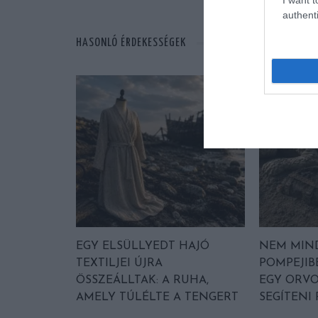
authenti
HASONLÓ ÉRDEKESSÉGEK
EGY ELSÜLLYEDT HAJÓ
NEM MIN
TEXTILJEI ÚJRA
POMPEJIB
ÖSSZEÁLLTAK: A RUHA,
EGY ORVO
AMELY TÚLÉLTE A TENGERT
SEGÍTENI