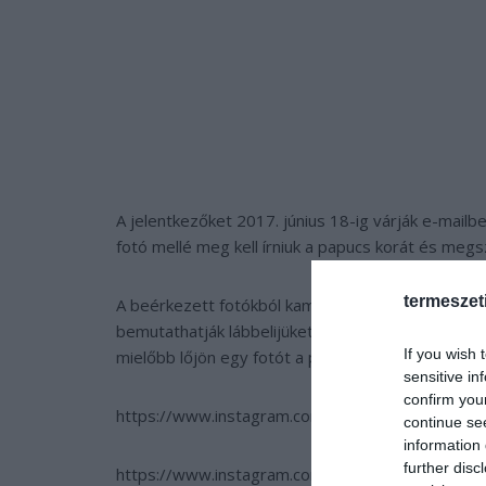
A jelentkezőket 2017. június 18-ig várják e-mai
fotó mellé meg kell írniuk a papucs korát és megs
termeszet
A beérkezett fotókból kamarakiállítás készül a M
bemutathatják lábbelijüket a nagyközönségnek. Aki
If you wish 
mielőbb lőjön egy fotót a papucsáról!
sensitive in
confirm you
https://www.instagram.com/p/BIFrpFmgos-/?ta
continue se
information 
further disc
https://www.instagram.com/p/BMUJJmJB6OT/?t