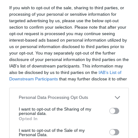
If you wish to opt-out of the sale, sharing to third parties, or
HASONLÓ ÉRDEKESSÉGEK
processing of your personal or sensitive information for
targeted advertising by us, please use the below opt-out
section to confirm your selection. Please note that after your
opt-out request is processed you may continue seeing
interest-based ads based on personal information utilized by
us or personal information disclosed to third parties prior to
your opt-out. You may separately opt-out of the further
disclosure of your personal information by third parties on the
IAB’s list of downstream participants. This information may
also be disclosed by us to third parties on the
IAB’s List of
Downstream Participants
that may further disclose it to other
third parties.
KIRÁNDULÁS PANNONHALMA
HŐKUPOLA MAGYARORSZÁG
Please note that this website/app uses one or more Google
KÖRNYÉKÉN: TERMÉSZET,
FELETT: MI EZ A LÁTHATATLAN
Personal Data Processing Opt Outs
services and may gather and store information including but
SZŐLŐ ÉS KOMLÓ
FEDŐ, ÉS MI TÖRTÉNIK
not limited to your visit or usage behaviour. You may click to
I want to opt-out of the Sharing of my
TALÁLKOZÁSA
ALATTA A TERMÉSZETTEL?
personal data.
grant or deny consent to Google and its third-party tags to
Opted In
2026-08-04
2026-08-03
use your data for below specified purposes in below Google
consent section.
I want to opt-out of the Sale of my
Personal Data.