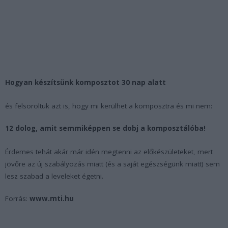
Hogyan készítsünk komposztot 30 nap alatt
és felsoroltuk azt is, hogy mi kerülhet a komposztra és mi nem:
12 dolog, amit semmiképpen se dobj a komposztálóba!
Érdemes tehát akár már idén megtenni az előkészületeket, mert
jövőre az új szabályozás miatt (és a saját egészségünk miatt) sem
lesz szabad a leveleket égetni.
Forrás:
www.mti.hu