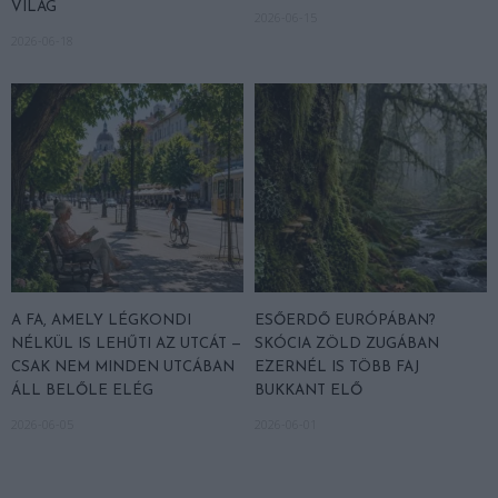
VILÁG
2026-06-15
2026-06-18
A FA, AMELY LÉGKONDI
ESŐERDŐ EURÓPÁBAN?
NÉLKÜL IS LEHŰTI AZ UTCÁT —
SKÓCIA ZÖLD ZUGÁBAN
CSAK NEM MINDEN UTCÁBAN
EZERNÉL IS TÖBB FAJ
ÁLL BELŐLE ELÉG
BUKKANT ELŐ
2026-06-05
2026-06-01