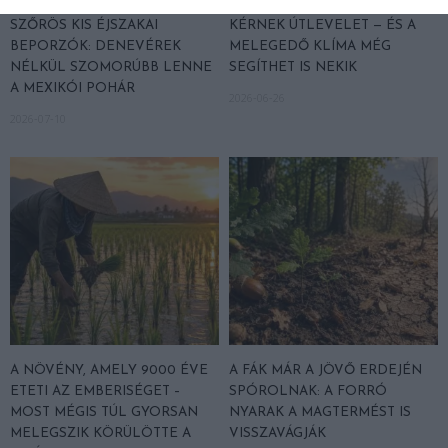
A TEQUILA TITKOS HŐSEI
A NÖVÉNYEK, AMELYEK NEM
SZŐRÖS KIS ÉJSZAKAI
KÉRNEK ÚTLEVELET — ÉS A
BEPORZÓK: DENEVÉREK
MELEGEDŐ KLÍMA MÉG
NÉLKÜL SZOMORÚBB LENNE
SEGÍTHET IS NEKIK
A MEXIKÓI POHÁR
2026-06-26
2026-07-10
A NÖVÉNY, AMELY 9000 ÉVE
A FÁK MÁR A JÖVŐ ERDEJÉN
ETETI AZ EMBERISÉGET –
SPÓROLNAK: A FORRÓ
MOST MÉGIS TÚL GYORSAN
NYARAK A MAGTERMÉST IS
MELEGSZIK KÖRÜLÖTTE A
VISSZAVÁGJÁK