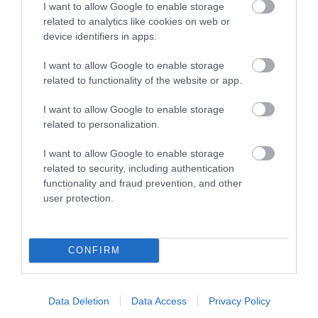
I want to allow Google to enable storage
related to analytics like cookies on web or
device identifiers in apps.
I want to allow Google to enable storage
A NÖVÉNYEK IS KÖLTÖZNEK
EGY ÖREG TÖLGY NEM CSAK
related to functionality of the website or app.
A KLÍMÁVAL: JÖNNEK AZ ÚJ
FA, HANEM TÁRSASHÁZ,
BETOLAKODÓK, CSAK NEM
ÉTTEREM ÉS MENEDÉK
I want to allow Google to enable storage
BŐRÖNDDEL
EGYSZERRE
related to personalization.
2026-07-24
2026-07-22
I want to allow Google to enable storage
related to security, including authentication
functionality and fraud prevention, and other
user protection.
CONFIRM
Data Deletion
Data Access
Privacy Policy