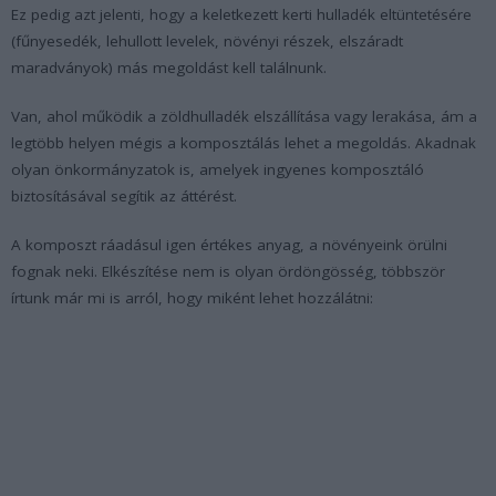
Ez pedig azt jelenti, hogy a keletkezett kerti hulladék eltüntetésére
(fűnyesedék, lehullott levelek, növényi részek, elszáradt
maradványok) más megoldást kell találnunk.
Van, ahol működik a zöldhulladék elszállítása vagy lerakása, ám a
legtöbb helyen mégis a komposztálás lehet a megoldás. Akadnak
olyan önkormányzatok is, amelyek ingyenes komposztáló
biztosításával segítik az áttérést.
A komposzt ráadásul igen értékes anyag, a növényeink örülni
fognak neki. Elkészítése nem is olyan ördöngösség, többször
írtunk már mi is arról, hogy miként lehet hozzálátni: