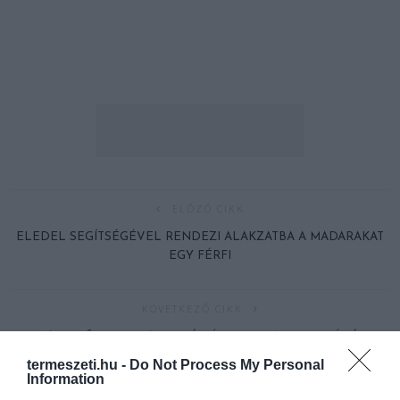
ELŐZŐ CIKK
ELEDEL SEGÍTSÉGÉVEL RENDEZI ALAKZATBA A MADARAKAT
EGY FÉRFI
KÖVETKEZŐ CIKK
AZ ELSŐ DOWN-SZINDRÓMÁS IRONMAN INSPIRÁLÓ
TÖRTÉNETE
termeszeti.hu -
Do Not Process My Personal
Information