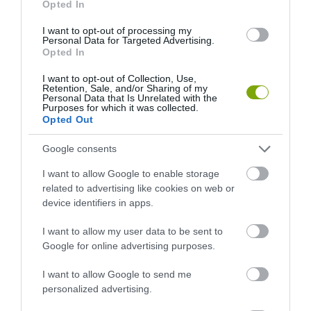
Opted In
I want to opt-out of processing my
Personal Data for Targeted Advertising.
Opted In
I want to opt-out of Collection, Use,
Retention, Sale, and/or Sharing of my
Personal Data that Is Unrelated with the
Purposes for which it was collected.
Opted Out
A TERMÉSZET NEM SZERETI
A TUDÓSOK 262 ÚJ FAJT
AZ EGYHANGÚSÁGOT: A
NEVEZTEK MEG, ÉS A FÖLD
Google consents
VÁLTOZATOS NÖVÉNYZET
MEGINT FINOMAN JELEZTE:
I want to allow Google to enable storage
ASZÁLY IDEJÉN IS OKOSABB
KORAI MÉG MINDENTUDÓNAK
related to advertising like cookies on web or
STRATÉGIA
HINNI MAGUNKAT
device identifiers in apps.
2026-07-31
2026-07-30
I want to allow my user data to be sent to
Google for online advertising purposes.
I want to allow Google to send me
personalized advertising.