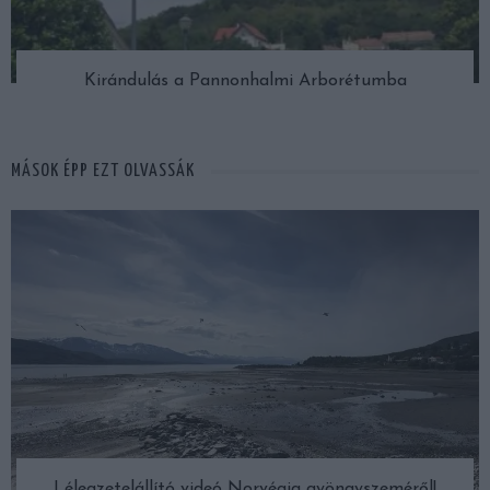
Kirándulás a Pannonhalmi Arborétumba
MÁSOK ÉPP EZT OLVASSÁK
Lélegzetelállító videó Norvégia gyöngyszeméről!