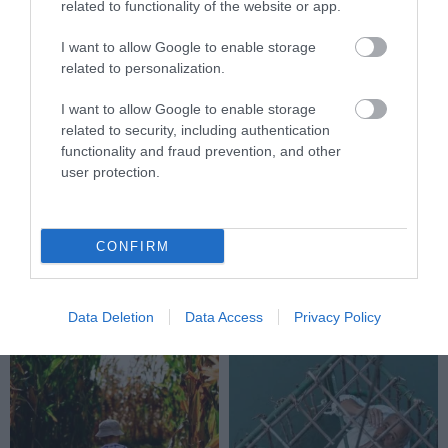
related to functionality of the website or app.
I want to allow Google to enable storage
related to personalization.
I want to allow Google to enable storage
related to security, including authentication
functionality and fraud prevention, and other
user protection.
A DISNEY MESÉK, FILMEK
IGRALIŠTE BATARIJA: EGY
VALÓSÁGOS HELYSZÍNEI
FOCIPÁLYA, A FESTŐI
CONFIRM
TÖRTÉNELMI ÓVÁROS
2023-10-09
KÖZEPÉN
2023-08-28
Data Deletion
Data Access
Privacy Policy