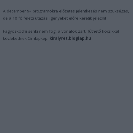
A december 9-i programokra előzetes jelentkezés nem szükséges,
de a 10 fő feletti utazási igényeket előre kéretik jelezni!
Fagyoskodni senki nem fog, a vonatok zárt, fűthető kocsikkal
közlekednek!Címlapkép:
kiralyret.bloglap.hu