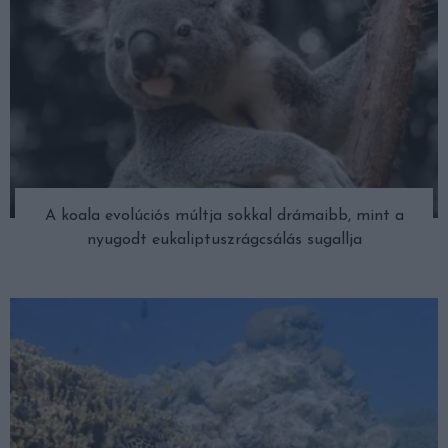
A koala evolúciós múltja sokkal drámaibb, mint a
nyugodt eukaliptuszrágcsálás sugallja