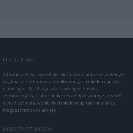
MI EZ AZ OLDAL?
A természeti környezet, körülöttünk élő állatok és növények
izgalmas életét bemutató online magazin minden nap kínál
újdonságot. Barátságos és tanulságos írások a
természetjáró, állatbarát, kertészkedő és környezetvédő
olvasó számára. A zöld hívei minden nap tanulhatnak és
megoszthatnak valami jót.
MÁSOK ÉPP EZT OLVASSÁK