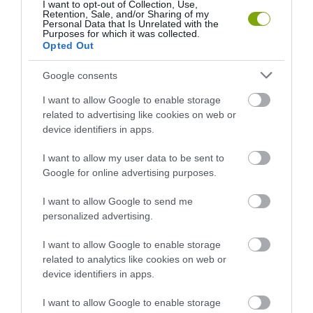
I want to opt-out of Collection, Use,
AUTIZMUSSAL ÉLŐK ÉLETÉT!
Retention, Sale, and/or Sharing of my
2024-12-13
Personal Data that Is Unrelated with the
2025-03-13
Purposes for which it was collected.
Opted Out
Google consents
I want to allow Google to enable storage
related to advertising like cookies on web or
device identifiers in apps.
I want to allow my user data to be sent to
Google for online advertising purposes.
I want to allow Google to send me
ESŐS ŐSZI NAPOKON IS
EGY FURA HAGYOMÁNY: KÉT
personalized advertising.
AKTÍVAN! INGYENES
FALU LAKOSAI HARCOLNAK
PROGRAMOK A CSALÁDNAK,
FOGGAL-KÖRÖMMEL EGY KIS
I want to allow Google to enable storage
AMIKET NEM ÉRDEMES
FAHORDÓÉRT
related to analytics like cookies on web or
KIHAGYNI!
2023-12-27
device identifiers in apps.
2024-09-27
I want to allow Google to enable storage