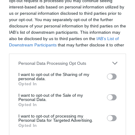
opt-out request is processed you may continue seeing
interest-based ads based on personal information utilized by
HOGYAN HÚZNAK BE A
HOGYAN SEGÍTHET EGY
us or personal information disclosed to third parties prior to
JÁTÉKOK A
VIDEÓJÁTÉK AZ AUTIZMUS
your opt-out. You may separately opt-out of the further
MIKROTRANZAKCIÓK
FELISMERÉSÉBEN?
disclosure of your personal information by third parties on the
VILÁGÁBA? ÉS MIT TEHETSZ
2026-02-09
IAB’s list of downstream participants. This information may
ELLENE?
also be disclosed by us to third parties on the
IAB’s List of
2026-02-12
Downstream Participants
that may further disclose it to other
third parties.
Please note that this website/app uses one or more Google
Personal Data Processing Opt Outs
services and may gather and store information including but
not limited to your visit or usage behaviour. You may click to
I want to opt-out of the Sharing of my
personal data.
grant or deny consent to Google and its third-party tags to
Opted In
use your data for below specified purposes in below Google
consent section.
I want to opt-out of the Sale of my
Personal Data.
Opted In
I want to opt-out of processing my
Personal Data for Targeted Advertising.
DUNGEONS & DRAGONS: A
VIDEÓJÁTÉK-SZENVEDÉLY: AZ
Opted In
JÁTÉK, AMI
AGYUNKAT CÉLZÓ REJTETT
MEGVÁLTOZTATHATJA AZ
VESZÉLY