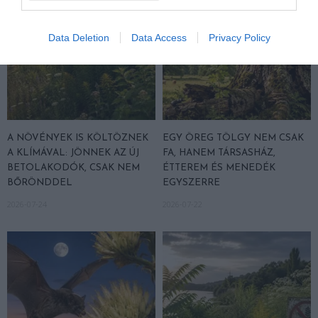
Data Deletion
Data Access
Privacy Policy
A NÖVÉNYEK IS KÖLTÖZNEK
EGY ÖREG TÖLGY NEM CSAK
A KLÍMÁVAL: JÖNNEK AZ ÚJ
FA, HANEM TÁRSASHÁZ,
BETOLAKODÓK, CSAK NEM
ÉTTEREM ÉS MENEDÉK
BŐRÖNDDEL
EGYSZERRE
2026-07-24
2026-07-22