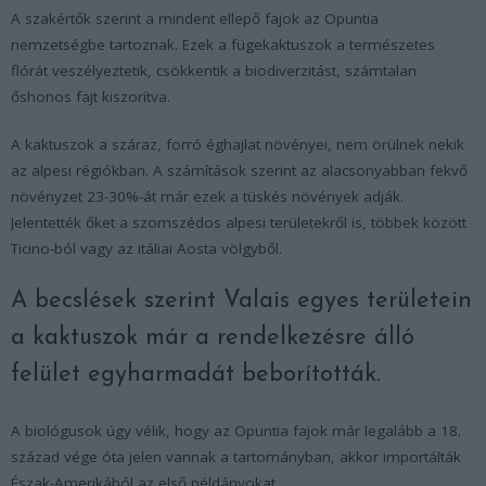
A szakértők szerint a mindent ellepő fajok az
Opuntia
nemzetségbe tartoznak. Ezek a fügekaktuszok a természetes
flórát veszélyeztetik, csökkentik a biodiverzitást, számtalan
őshonos fajt kiszorítva.
A kaktuszok a száraz, forró éghajlat növényei, nem örülnek nekik
az alpesi régiókban. A számítások szerint az alacsonyabban fekvő
növényzet 23-30%-át már ezek a tüskés növények adják.
Jelentették őket a szomszédos alpesi területekről is, többek között
Ticino-ból vagy az itáliai Aosta völgyből.
A becslések szerint Valais egyes területein
a kaktuszok már a rendelkezésre álló
felület egyharmadát beborították.
A biológusok úgy vélik, hogy az
Opuntia
fajok már legalább a 18.
század vége óta jelen vannak a tartományban, akkor importálták
Észak-Amerikából az első példányokat.