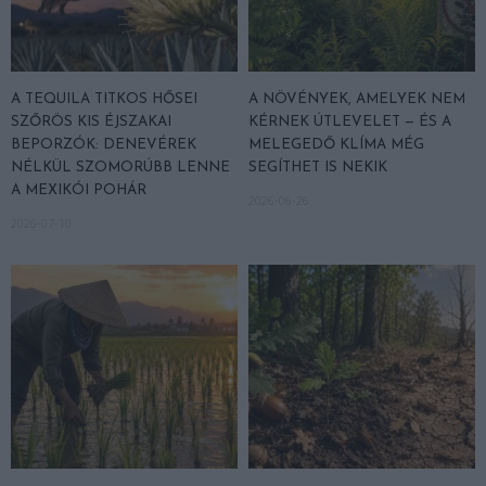
A TEQUILA TITKOS HŐSEI
A NÖVÉNYEK, AMELYEK NEM
SZŐRÖS KIS ÉJSZAKAI
KÉRNEK ÚTLEVELET — ÉS A
BEPORZÓK: DENEVÉREK
MELEGEDŐ KLÍMA MÉG
NÉLKÜL SZOMORÚBB LENNE
SEGÍTHET IS NEKIK
A MEXIKÓI POHÁR
2026-06-26
2026-07-10