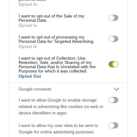
grant or deny consent to Google and its third-party tags to
Opted In
AMIKOR AZ ANATÓMIAI KUTATÁSOK ÉRDEKÉBEN SEM
use your data for below specified purposes in below Google
LEHETETT BONCOLÁSOKAT VÉGEZNI
consent section.
I want to opt-out of the Sale of my
Personal Data.
Opted In
HASONLÓ ÉRDEKESSÉGEK
I want to opt-out of processing my
Personal Data for Targeted Advertising.
Opted In
I want to opt-out of Collection, Use,
Retention, Sale, and/or Sharing of my
Personal Data that Is Unrelated with the
Purposes for which it was collected.
Opted Out
Google consents
I want to allow Google to enable storage
related to advertising like cookies on web or
device identifiers in apps.
KIRÁNDULÁS PANNONHALMA
HŐKUPOLA MAGYARORSZÁG
KÖRNYÉKÉN: TERMÉSZET,
FELETT: MI EZ A LÁTHATATLAN
I want to allow my user data to be sent to
SZŐLŐ ÉS KOMLÓ
FEDŐ, ÉS MI TÖRTÉNIK
Google for online advertising purposes.
TALÁLKOZÁSA
ALATTA A TERMÉSZETTEL?