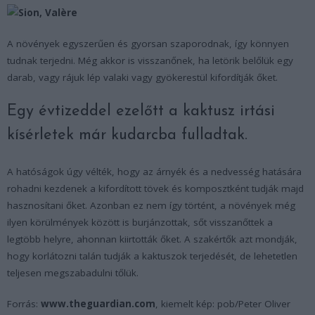
A növények egyszerűen és gyorsan szaporodnak, így könnyen
tudnak terjedni. Még akkor is visszanőnek, ha letörik belőlük egy
darab, vagy rájuk lép valaki vagy gyökerestül kifordítják őket.
Egy évtizeddel ezelőtt a kaktusz irtási
kísérletek már kudarcba fulladtak.
A hatóságok úgy vélték, hogy az árnyék és a nedvesség hatására
rohadni kezdenek a kifordított tövek és komposztként tudják majd
hasznosítani őket. Azonban ez nem így történt, a növények még
ilyen körülmények között is burjánzottak, sőt visszanőttek a
legtöbb helyre, ahonnan kiirtották őket. A szakértők azt mondják,
hogy korlátozni talán tudják a kaktuszok terjedését, de lehetetlen
teljesen megszabadulni tőlük.
Forrás:
www.theguardian.com
, kiemelt kép: pob/Peter Oliver