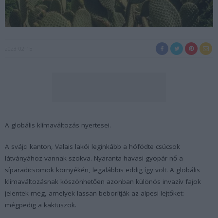
2023-02-15
A globális klímaváltozás nyertesei.
A svájci kanton, Valais lakói leginkább a hófödte csúcsok
látványához vannak szokva. Nyaranta havasi gyopár nő a
síparadicsomok környékén, legalábbis eddig így volt. A globális
klímaváltozásnak köszönhetően azonban különös invazív fajok
jelentek meg, amelyek lassan beborítják az alpesi lejtőket:
mégpedig a kaktuszok.