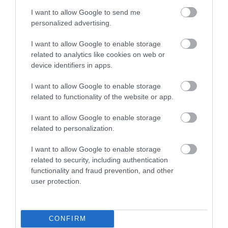
I want to allow Google to send me
2026-08-04
2026-08-03
personalized advertising.
I want to allow Google to enable storage
related to analytics like cookies on web or
device identifiers in apps.
I want to allow Google to enable storage
related to functionality of the website or app.
I want to allow Google to enable storage
related to personalization.
A TERMÉSZET NEM SZERETI
A TUDÓSOK 262 ÚJ FAJT
I want to allow Google to enable storage
AZ EGYHANGÚSÁGOT: A
NEVEZTEK MEG, ÉS A FÖLD
related to security, including authentication
VÁLTOZATOS NÖVÉNYZET
MEGINT FINOMAN JELEZTE:
functionality and fraud prevention, and other
ASZÁLY IDEJÉN IS OKOSABB
KORAI MÉG MINDENTUDÓNAK
user protection.
STRATÉGIA
HINNI MAGUNKAT
2026-07-31
2026-07-30
CONFIRM