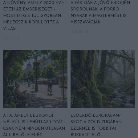
A NÖVÉNY, AMELY 9000 ÉVE
A FÁK MÁR A JÖVŐ ERDEJÉN
ETETI AZ EMBERISÉGET –
SPÓROLNAK: A FORRÓ
MOST MÉGIS TÚL GYORSAN
NYARAK A MAGTERMÉST IS
MELEGSZIK KÖRÜLÖTTE A
VISSZAVÁGJÁK
VILÁG
2026-06-15
2026-06-18
A FA, AMELY LÉGKONDI
ESŐERDŐ EURÓPÁBAN?
NÉLKÜL IS LEHŰTI AZ UTCÁT —
SKÓCIA ZÖLD ZUGÁBAN
CSAK NEM MINDEN UTCÁBAN
EZERNÉL IS TÖBB FAJ
ÁLL BELŐLE ELÉG
BUKKANT ELŐ