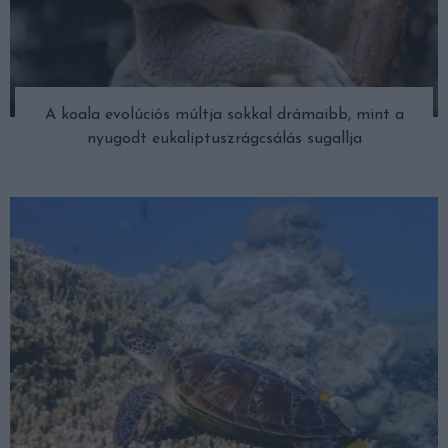
A koala evolúciós múltja sokkal drámaibb, mint a
nyugodt eukaliptuszrágcsálás sugallja