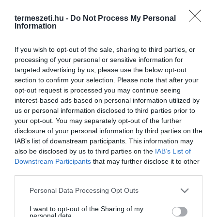
termeszeti.hu -
Do Not Process My Personal
Information
If you wish to opt-out of the sale, sharing to third parties, or
processing of your personal or sensitive information for
targeted advertising by us, please use the below opt-out
section to confirm your selection. Please note that after your
opt-out request is processed you may continue seeing
interest-based ads based on personal information utilized by
us or personal information disclosed to third parties prior to
your opt-out. You may separately opt-out of the further
disclosure of your personal information by third parties on the
IAB’s list of downstream participants. This information may
ELŐZŐ CIKK
also be disclosed by us to third parties on the
IAB’s List of
Downstream Participants
that may further disclose it to other
HIHETETLEN KÉK HOMÁRT TALÁLT A HALÁSZ, ENNEK ESÉLYE
third parties.
EGY A KÉTMILLIÓHOZ VOLT
Please note that this website/app uses one or more Google
Personal Data Processing Opt Outs
services and may gather and store information including but
KÖVETKEZŐ CIKK
not limited to your visit or usage behaviour. You may click to
I want to opt-out of the Sharing of my
personal data.
MIKÉNT VÉDEKEZTEK A HULLARABLÓK ELLEN AKKOR,