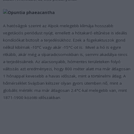
A hatóságok szerint az Alpok melegebb klímája hosszabb
vegetációs periódust nyújt, emellett a hótakaró eltűnése is ideális
kondíciókat biztosít a terjedésükhöz. Ezek a fügekaktuszok gond
nélkül kibírnak -10°C vagy akár -15°C-ot is. Mivel a hó is egyre
ritkább, akár még a síparadicsomokban is, semmi akadálya nincs
a terjedésüknek. Az alacsonyabb, hómentes területeken folyó
változás azt eredményezi, hogy 800 méter alatt ma már átlagosan
1 hónappal kevesebb a havas időszak, mint a történelmi átlag. A
hőmérséklet Svájcban kétszer olyan gyors ütemben nő, mint a
globális mérték: ma már átlagosan 2.4°C-kal melegebb van, mint
1871-1900 közötti időszakban.