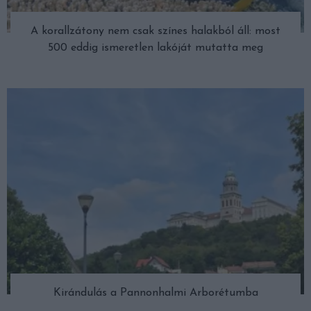
A korallzátony nem csak színes halakból áll: most
500 eddig ismeretlen lakóját mutatta meg
Kirándulás a Pannonhalmi Arborétumba