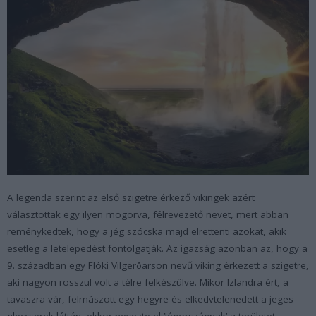
A legenda szerint az első szigetre érkező vikingek azért
választottak egy ilyen mogorva, félrevezető nevet, mert abban
reménykedtek, hogy a jég szócska majd elrettenti azokat, akik
esetleg a letelepedést fontolgatják. Az igazság azonban az, hogy a
9. században egy Flóki Vilgerðarson nevű viking érkezett a szigetre,
aki nagyon rosszul volt a télre felkészülve. Mikor Izlandra ért, a
tavaszra vár, felmászott egy hegyre és elkedvtelenedett a jeges