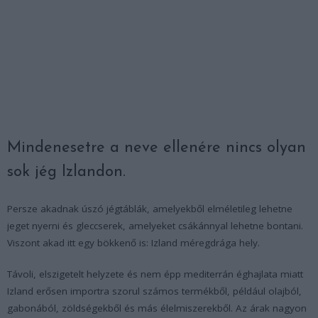
Mindenesetre a neve ellenére nincs olyan
sok jég Izlandon.
Persze akadnak úszó jégtáblák, amelyekből elméletileg lehetne
jeget nyerni és gleccserek, amelyeket csákánnyal lehetne bontani.
Viszont akad itt egy bökkenő is: Izland méregdrága hely.
Távoli, elszigetelt helyzete és nem épp mediterrán éghajlata miatt
Izland erősen importra szorul számos termékből, például olajból,
gabonából, zöldségekből és más élelmiszerekből. Az árak nagyon