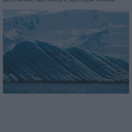
gleccserek láttán, ekkor nevezte el ’Jégországnak’ a területet.