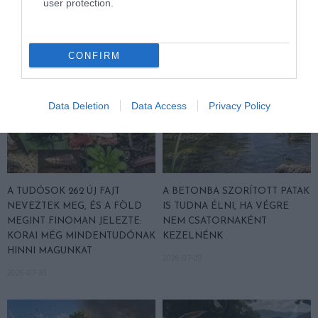
user protection.
2026-07-31
CONFIRM
Data Deletion
Data Access
Privacy Policy
A TUDÓSOK 262 ÚJ FAJT
A BETONBA SZORÍTOTT PATAK
NEVEZTEK MEG, ÉS A FÖLD
IS TUDNA ÉLNI, HA VÉGRE
MEGINT FINOMAN JELEZTE:
NEM CSATORNAKÉNT
KORAI MÉG MINDENTUDÓNAK
KEZELNÉNK
HINNI MAGUNKAT
2026-07-29
2026-07-30