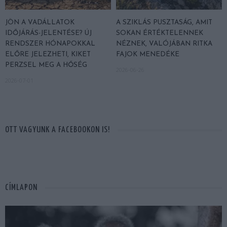
JÖN A VADÁLLATOK
A SZIKLÁS PUSZTASÁG, AMIT
IDŐJÁRÁS-JELENTÉSE? ÚJ
SOKAN ÉRTÉKTELENNEK
RENDSZER HÓNAPOKKAL
NÉZNEK, VALÓJÁBAN RITKA
ELŐRE JELEZHETI, KIKET
FAJOK MENEDÉKE
PERZSEL MEG A HŐSÉG
2026-06-26
2026-07-01
OTT VAGYUNK A FACEBOOKON IS!
CÍMLAPON