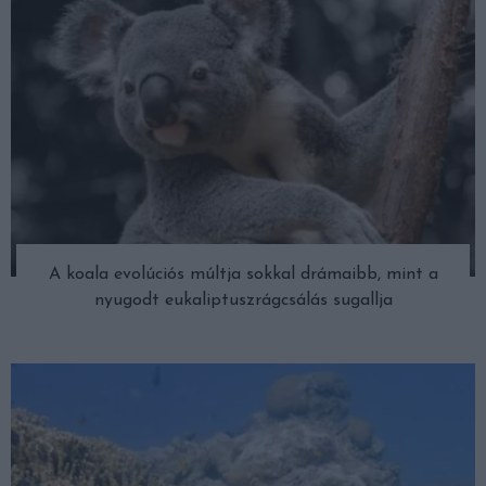
A koala evolúciós múltja sokkal drámaibb, mint a
nyugodt eukaliptuszrágcsálás sugallja