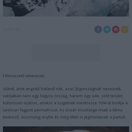
2023-01-08
Félrevezető elnevezés.
Izland, amit angolul ’Iceland’-nak, azaz ’Jégországnak’ neveznek,
valójában nem egy fagyos ország, hanem egy üde, zöld terület,
különösen nyáron, amikor a szigetnek mindössze 10%-át borítja a
tartósan fagyott permafroszt. Az óceán közelsége miatt a klíma
kedvező, viszonylag enyhe és még télen is jégmentesek a partok.