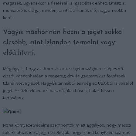
magasak, ugyanakkor a fizetések is igazodnak ehhez. Emiatt a
munkaerő is drága, minden, amit itt állítanak elő, nagyon sokba
kerül.
Vagyis máshonnan hozni a jeget sokkal
olcsóbb, mint Izlandon termelni vagy
előállítani.
Még úgy is, hogy az áram viszont szigetországban elképesztő
olcsó, köszönhetően a rengeteg vízi- és geotermikus forrásnak.
Izland Norvégiából, Nagy-Britanniából és még az USA-ból is vásárol
jeget. Az üzletekben ezt használják a húsok, halak frissen
tartásához.
Noha környezetvédelmi szempontok miatt aggályos, hogy messzi
földről utazik ide a jég, ne feledjük, hogy Izland kénytelen számos