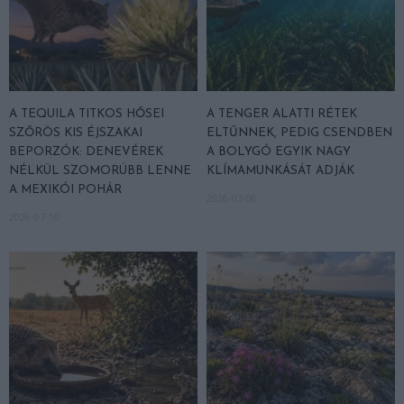
A TEQUILA TITKOS HŐSEI
A TENGER ALATTI RÉTEK
SZŐRÖS KIS ÉJSZAKAI
ELTŰNNEK, PEDIG CSENDBEN
BEPORZÓK: DENEVÉREK
A BOLYGÓ EGYIK NAGY
NÉLKÜL SZOMORÚBB LENNE
KLÍMAMUNKÁSÁT ADJÁK
A MEXIKÓI POHÁR
2026-07-06
2026-07-10