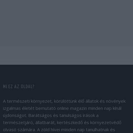
MI EZ AZ OLDAL?
A természeti környezet, körülöttünk élő állatok és növények
izgalmas életét bemutató online magazin minden nap kínál
újdonságot. Barátságos és tanulságos írások a
természetjáró, állatbarát, kertészkedő és környezetvédő
olvasó számára. A zöld hívei minden nap tanulhatnak és