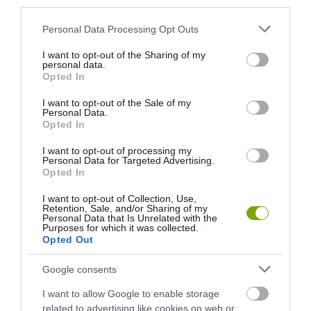
KÜLÖNÖS FÖLDALATTI BARLANG FALAIT
third parties.
Please note that this website/app uses one or more Google
Personal Data Processing Opt Outs
services and may gather and store information including but
KÖVETKEZŐ CIKK
not limited to your visit or usage behaviour. You may click to
I want to opt-out of the Sharing of my
OLAJSZENNYEZÉSNEK VÉLTÉK A TELELŐRE VONULÓ
personal data.
grant or deny consent to Google and its third-party tags to
Opted In
BARÁTRÉCÉK REKORDER TÖMEGÉT
use your data for below specified purposes in below Google
consent section.
I want to opt-out of the Sale of my
Personal Data.
Opted In
HASONLÓ ÉRDEKESSÉGEK
I want to opt-out of processing my
Personal Data for Targeted Advertising.
Opted In
I want to opt-out of Collection, Use,
Retention, Sale, and/or Sharing of my
Personal Data that Is Unrelated with the
Purposes for which it was collected.
Opted Out
Google consents
I want to allow Google to enable storage
related to advertising like cookies on web or