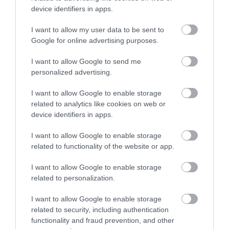
A KORALLZÁTONY NEM CSAK
NEM CSAK A FÖLD
device identifiers in apps.
SZÍNES HALAKBÓL ÁLL: MOST
SZOMJAZIK: LÉGKÖRI ASZÁLY
500 EDDIG ISMERETLEN
SZÍVJA KI A VIZET A
I want to allow my user data to be sent to
LAKÓJÁT MUTATTA MEG
NÖVÉNYEKBŐL
Google for online advertising purposes.
2026-08-06
2026-08-04
I want to allow Google to send me
personalized advertising.
I want to allow Google to enable storage
related to analytics like cookies on web or
device identifiers in apps.
I want to allow Google to enable storage
related to functionality of the website or app.
I want to allow Google to enable storage
related to personalization.
HŐKUPOLA MAGYARORSZÁG
A TERMÉSZET NEM SZERETI
FELETT: MI EZ A LÁTHATATLAN
AZ EGYHANGÚSÁGOT: A
I want to allow Google to enable storage
FEDŐ, ÉS MI TÖRTÉNIK
VÁLTOZATOS NÖVÉNYZET
related to security, including authentication
ALATTA A TERMÉSZETTEL?
ASZÁLY IDEJÉN IS OKOSABB
functionality and fraud prevention, and other
STRATÉGIA
2026-08-03