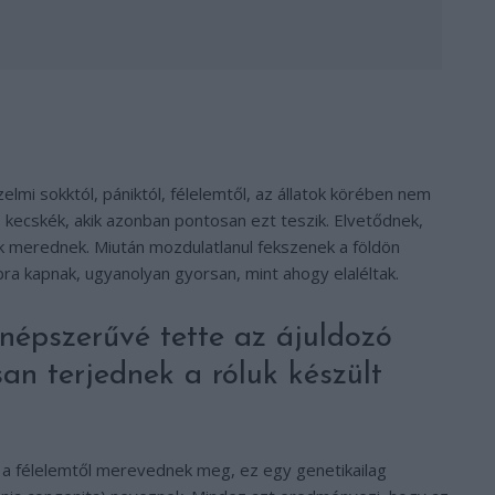
lmi sokktól, pániktól, félelemtől, az állatok körében nem
ós kecskék, akik azonban pontosan ezt teszik. Elvetődnek,
k merednek. Miután mozdulatlanul fekszenek a földön
a kapnak, ugyanolyan gyorsan, mint ahogy elaléltak.
 népszerűvé tette az ájuldozó
an terjednek a róluk készült
ak a félelemtől merevednek meg, ez egy genetikailag