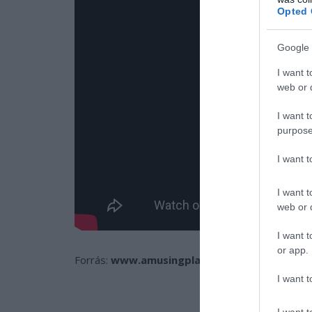
Opted 
Google 
I want t
web or d
I want t
purpose
I want 
I want t
web or d
I want t
or app.
Forrás:
www.amusingplanet.com
, kiemelt kép
I want t
I want t