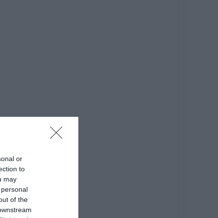
sonal or
ection to
ou may
 personal
out of the
 downstream