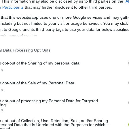
. This information may also be disclosed by us to third parties on the
IA
Participants
that may further disclose it to other third parties.
ör Tennessee államban
 that this website/app uses one or more Google services and may gath
vekben, amikor egy farmra
including but not limited to your visit or usage behaviour. You may click 
s, John Tinsley 4 ilyen jószágot
 to Google and its third-party tags to use your data for below specifi
ogle consent section.
l Data Processing Opt Outs
 legalább az egyik állat hordozta ezt a genetikailag kódolt
 került be az Egyesült Államokba az első állat, a
o opt-out of the Sharing of my personal data.
In
mosak, mégis engedelmesek, könnyen tarthatóak. Barátságos
o opt-out of the Sale of my Personal Data.
ként nevelgetik őket.
In
to opt-out of processing my Personal Data for Targeted
ing.
In
o opt-out of Collection, Use, Retention, Sale, and/or Sharing
ersonal Data that Is Unrelated with the Purposes for which it
lected.