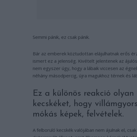
Semmi pánik, ez csak pánik.
Bár az emberek köztudottan elájulhatnak erős érze
ismert ez a jelenség. Kivételt jelentenek az ájul
nem egyszer úgy, hogy a lábaik viccesen az égne
néhány másodpercig, újra magukhoz térnek és lábr
Ez a különös reakció olyan
kecskéket, hogy villámgyors
mókás képek, felvételek.
A felboruló kecskék valójában nem ájulnak el, cs