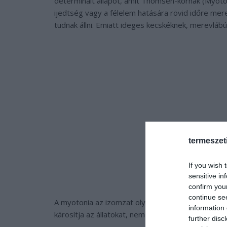
determinált állapot, amit Thomsen-kórnak (
Myoto
ijedtség vagy a félelem hatására rövid időre mere
tudnak állni. Emiatt ideges kecskéknek, merevlábú
termeszet
If you wish 
sensitive in
confirm you
continue se
A myotonia az izomzat olyan állapota, aminek ni
information 
károsítja az állatokat, nem is fájdalmas, noha vélh
further disc