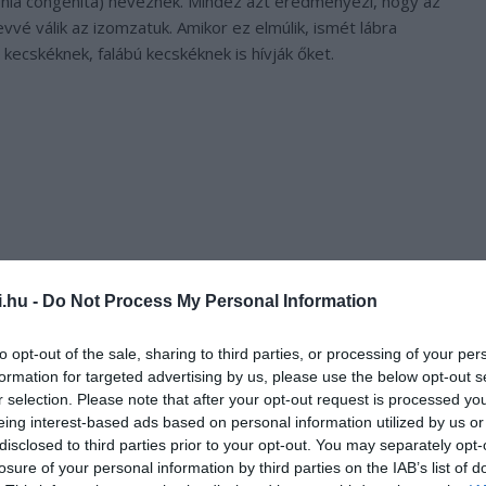
nia congenita
) neveznek. Mindez azt eredményezi, hogy az
vvé válik az izomzatuk. Amikor ez elmúlik, ismét lábra
 kecskéknek, falábú kecskéknek is hívják őket.
i.hu -
Do Not Process My Personal Information
to opt-out of the sale, sharing to third parties, or processing of your per
formation for targeted advertising by us, please use the below opt-out s
r selection. Please note that after your opt-out request is processed y
eing interest-based ads based on personal information utilized by us or
ncs köze a központi idegrendszer működéséhez. Vagyis nem
disclosed to third parties prior to your opt-out. You may separately opt-
etően elég kellemetlen állapot.
losure of your personal information by third parties on the IAB’s list of