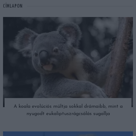
CÍMLAPON
A koala evolúciós múltja sokkal drámaibb, mint a
nyugodt eukaliptuszrágcsálás sugallja