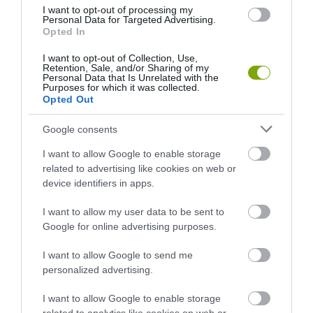
I want to opt-out of processing my
Personal Data for Targeted Advertising.
Opted In
I want to opt-out of Collection, Use,
Retention, Sale, and/or Sharing of my
ELŐZŐ CIKK
Personal Data that Is Unrelated with the
Purposes for which it was collected.
AUTÓSOK FIGYELEM! AZ ŐZEK MIATT NAGYOBB A
Opted Out
BALESETVESZÉLY AZ UTAKON!
Google consents
I want to allow Google to enable storage
KÖVETKEZŐ CIKK
related to advertising like cookies on web or
NEM MINDENNAPI KERTKAPU ÖTLETEK: AZ EXTRAVAGÁNSTÓL
device identifiers in apps.
A SZÍNPOMPÁSIG
I want to allow my user data to be sent to
Google for online advertising purposes.
HASONLÓ ÉRDEKESSÉGEK
I want to allow Google to send me
personalized advertising.
I want to allow Google to enable storage