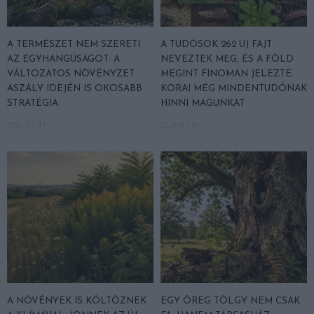
A TERMÉSZET NEM SZERETI
A TUDÓSOK 262 ÚJ FAJT
AZ EGYHANGÚSÁGOT: A
NEVEZTEK MEG, ÉS A FÖLD
VÁLTOZATOS NÖVÉNYZET
MEGINT FINOMAN JELEZTE:
ASZÁLY IDEJÉN IS OKOSABB
KORAI MÉG MINDENTUDÓNAK
STRATÉGIA
HINNI MAGUNKAT
2026-07-31
2026-07-30
A NÖVÉNYEK IS KÖLTÖZNEK
EGY ÖREG TÖLGY NEM CSAK