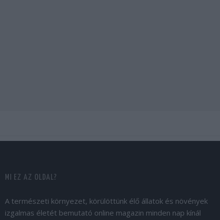
MI EZ AZ OLDAL?
A természeti környezet, körülöttünk élő állatok és növények
izgalmas életét bemutató online magazin minden nap kínál