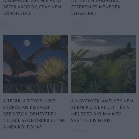
A KLÍMÁVAL: JÖNNEK AZ ÚJ
FA, HANEM TÁRSASHÁZ,
BETOLAKODÓK, CSAK NEM
ÉTTEREM ÉS MENEDÉK
BŐRÖNDDEL
EGYSZERRE
2026-07-24
2026-07-22
A TEQUILA TITKOS HŐSEI
A NÖVÉNYEK, AMELYEK NEM
SZŐRÖS KIS ÉJSZAKAI
KÉRNEK ÚTLEVELET — ÉS A
BEPORZÓK: DENEVÉREK
MELEGEDŐ KLÍMA MÉG
NÉLKÜL SZOMORÚBB LENNE
SEGÍTHET IS NEKIK
A MEXIKÓI POHÁR
2026-06-26
2026-07-10