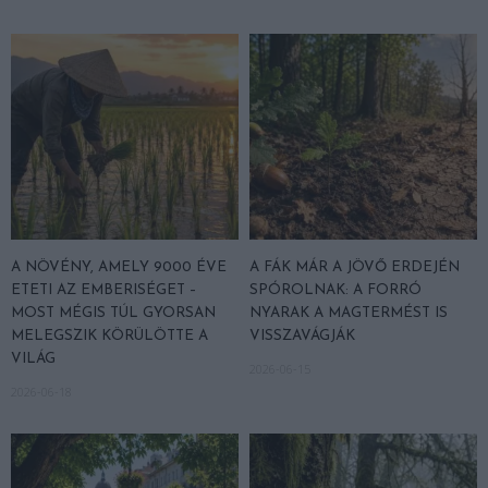
A NÖVÉNY, AMELY 9000 ÉVE
A FÁK MÁR A JÖVŐ ERDEJÉN
ETETI AZ EMBERISÉGET –
SPÓROLNAK: A FORRÓ
MOST MÉGIS TÚL GYORSAN
NYARAK A MAGTERMÉST IS
MELEGSZIK KÖRÜLÖTTE A
VISSZAVÁGJÁK
VILÁG
2026-06-15
2026-06-18