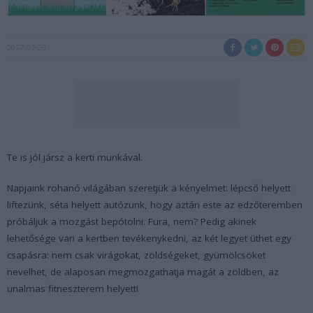
2017-07-20
Te is jól jársz a kerti munkával.
Napjaink rohanó világában szeretjük a kényelmet: lépcső helyett
liftezünk, séta helyett autózunk, hogy aztán este az edzőteremben
próbáljuk a mozgást bepótolni. Fura, nem? Pedig akinek
lehetősége van a kertben tevékenykedni, az két legyet üthet egy
csapásra: nem csak virágokat, zöldségeket, gyümölcsöket
nevelhet, de alaposan megmozgathatja magát a zöldben, az
unalmas fitneszterem helyett!