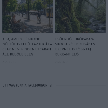
A FA, AMELY LÉGKONDI
ESŐERDŐ EURÓPÁBAN?
NÉLKÜL IS LEHŰTI AZ UTCÁT —
SKÓCIA ZÖLD ZUGÁBAN
CSAK NEM MINDEN UTCÁBAN
EZERNÉL IS TÖBB FAJ
ÁLL BELŐLE ELÉG
BUKKANT ELŐ
2026-06-05
2026-06-01
OTT VAGYUNK A FACEBOOKON IS!