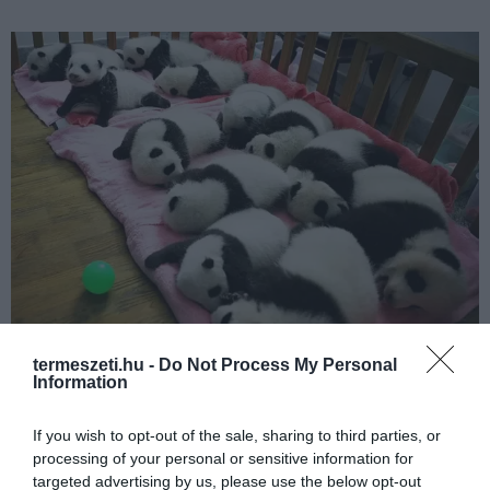
termeszeti.hu -
Do Not Process My Personal
Information
ÁLLAT
If you wish to opt-out of the sale, sharing to third parties, or
EZ A BŰBÁJOS PANDAOVI A VALÓSÁGBAN IS LÉTEZIK!
processing of your personal or sensitive information for
2016-06-11
targeted advertising by us, please use the below opt-out