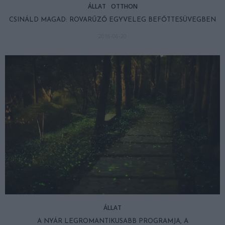
ÁLLAT
OTTHON
CSINÁLD MAGAD: ROVARŰZŐ EGYVELEG BEFŐTTESÜVEGBEN
2016-06-20
ÁLLAT
A NYÁR LEGROMANTIKUSABB PROGRAMJA, A