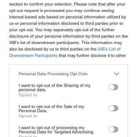
section to confirm your selection. Please note that after your
opt-out request is processed you may continue seeing
interest-based ads based on personal information utilized by
us or personal information disclosed to third parties prior to
your opt-out. You may separately opt-out of the further
disclosure of your personal information by third parties on the
IAB’s list of downstream participants. This information may
also be disclosed by us to third parties on the
IAB’s List of
Downstream Participants
that may further disclose it to other
third parties.
Please note that this website/app uses one or more Google
Personal Data Processing Opt Outs
services and may gather and store information including but
not limited to your visit or usage behaviour. You may click to
I want to opt-out of the Sharing of my
personal data.
grant or deny consent to Google and its third-party tags to
Opted In
use your data for below specified purposes in below Google
consent section.
I want to opt-out of the Sale of my
Personal Data.
ÁLLAT
Opted In
5 ÁLLATFAJ, AMIT TALÁN MOST LÁTSZ UTOLJÁRA
I want to opt-out of processing my
2016-06-05
Personal Data for Targeted Advertising.
Opted In