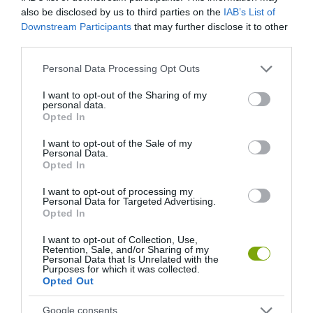
HASONLÓ ÉRDEKESSÉGEK
also be disclosed by us to third parties on the
IAB’s List of
Downstream Participants
that may further disclose it to other
third parties.
Please note that this website/app uses one or more Google
Personal Data Processing Opt Outs
services and may gather and store information including but
not limited to your visit or usage behaviour. You may click to
I want to opt-out of the Sharing of my
personal data.
grant or deny consent to Google and its third-party tags to
Opted In
use your data for below specified purposes in below Google
consent section.
I want to opt-out of the Sale of my
Personal Data.
Opted In
I want to opt-out of processing my
KIRÁNDULÁS A
KIRÁNDULÁS PANNONHALMA
Personal Data for Targeted Advertising.
PANNONHALMI
KÖRNYÉKÉN: TERMÉSZET,
Opted In
ARBORÉTUMBA
SZŐLŐ ÉS KOMLÓ
TALÁLKOZÁSA
I want to opt-out of Collection, Use,
2026-08-04
Retention, Sale, and/or Sharing of my
2026-08-04
Personal Data that Is Unrelated with the
Purposes for which it was collected.
Opted Out
Google consents