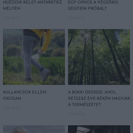
HÚZÓDIK KELET-ANTARKTISZ
EGY ORVOS A VÉGSŐKIG
MÉLYÉN
SEGÍTENI PRÓBÁLT
2026-06-24
2026-06-23
KULLANCSOK ELLEN
A BÜKKI ŐSERDŐ, AHOL
OKOSAN
KÉTSZÁZ ÉVE BÉKÉN HAGYJÁK
A TERMÉSZETET
2026-06-08
2026-05-26