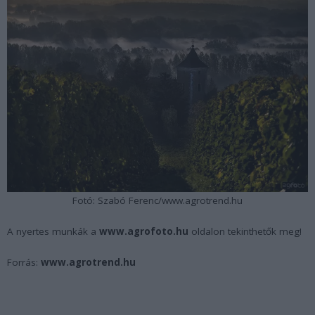
Fotó: Szabó Ferenc/www.agrotrend.hu
A nyertes munkák a
www.agrofoto.hu
oldalon tekinthetők meg!
Forrás:
www.agrotrend.hu