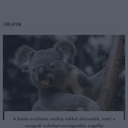
CÍMLAPON
A koala evolúciós múltja sokkal drámaibb, mint a
nyugodt eukaliptuszrágcsálás sugallja