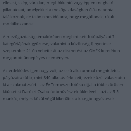
ellesett, szép, váratlan, meghökkentő vagy éppen megható
pillanatokat, amelyekkel a mezőgazdaságban élők naponta
találkoznak, de talán nincs idő arra, hogy megálljanak, rájuk
csodálkozzanak.
A mezőgazdaság témakörében meghirdetett fotópályázat 7
kategóriájának győztese, valamint a közönségdíj nyertese
szeptember 21-én vehette át az elismerést az OMÉK keretében
megtartott ünnepélyes eseményen.
Az érdeklődés igen nagy volt, az első alkalommal meghirdetett
pályázatra több, mint 840 alkotás érkezett, ezek közül választotta
ki a szakmai zsűri – az Év Természetfotósa díjjal a többszörösen
kitüntetett Daróczi Csaba fotóművész elnökletével – azt az 5-5
munkát, melyek közül végül kikerültek a kategóriagyőztesek.