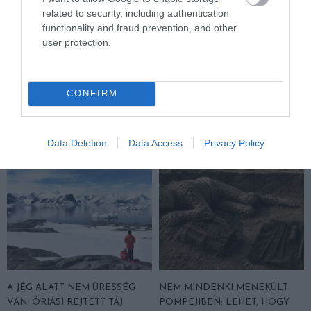
related to security, including authentication
functionality and fraud prevention, and other
user protection.
KIRÁNDULÁS A RAVAZDI
EGY ELSÜLLYEDT HAJÓ
SÖRFŐZDÉBE, A BENCÉS
TEXTILJEI ÚJRA ÖSSZEÁLLTAK:
APÁTSÁG HABOS OLDALÁRA
A RUHA, AMELY TÚLÉLTE A
TENGERT
CONFIRM
2026-08-04
2026-06-29
Data Deletion
Data Access
Privacy Policy
A JÉG ALATT NEM ÜRESSÉG
NEM MINDENKI MENEKÜLT
VAN: ÓRIÁSI REJTETT TÁJ
POMPEJIBEN: LEHET, HOGY