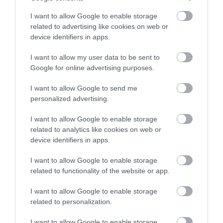
I want to allow Google to enable storage
related to advertising like cookies on web or
device identifiers in apps.
I want to allow my user data to be sent to
Google for online advertising purposes.
KIRÁNDULÁS A
KIRÁNDULÁS A
I want to allow Google to send me
PANNONHALMI
PANNONHALMI FŐAPÁTSÁG
personalized advertising.
GYÓGYNÖVÉNYKERTBE ÉS
PINCÉSZETÉBE
ILLATMÚZEUMBA
I want to allow Google to enable storage
2026-08-04
related to analytics like cookies on web or
2026-08-04
device identifiers in apps.
I want to allow Google to enable storage
related to functionality of the website or app.
I want to allow Google to enable storage
related to personalization.
I want to allow Google to enable storage