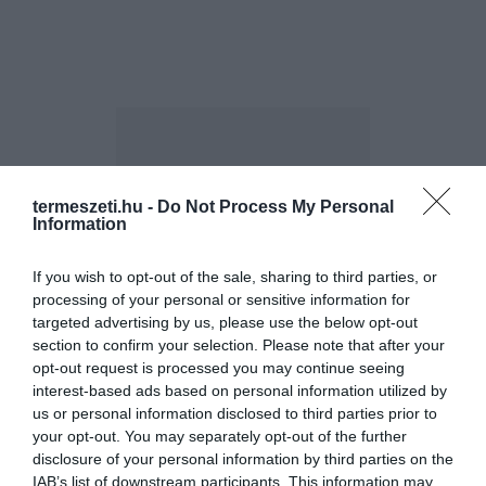
termeszeti.hu -
Do Not Process My Personal
Information
ELŐZŐ CIKK
8 ELBŰVÖLŐ DIY APRÓSÁG, AMI BECSEMPÉSZI AZ ŐSZT A
If you wish to opt-out of the sale, sharing to third parties, or
LAKÁSBA
processing of your personal or sensitive information for
targeted advertising by us, please use the below opt-out
section to confirm your selection. Please note that after your
KÖVETKEZŐ CIKK
opt-out request is processed you may continue seeing
interest-based ads based on personal information utilized by
IDÉN A HAGYOMÁNYOS VIRÁGTARTÓKAT KISZORÍTJÁK A
us or personal information disclosed to third parties prior to
MUTATÓS TÖK-KASPÓK
your opt-out. You may separately opt-out of the further
disclosure of your personal information by third parties on the
IAB’s list of downstream participants. This information may