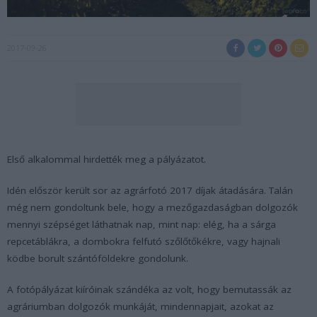
2017-09-26
Első alkalommal hirdették meg a pályázatot.
Idén először került sor az agrárfotó 2017 díjak átadására. Talán
még nem gondoltunk bele, hogy a mezőgazdaságban dolgozók
mennyi szépséget láthatnak nap, mint nap: elég, ha a sárga
repcetáblákra, a dombokra felfutó szőlőtőkékre, vagy hajnali
ködbe borult szántóföldekre gondolunk.
A fotópályázat kiíróinak szándéka az volt, hogy bemutassák az
agráriumban dolgozók munkáját, mindennapjait, azokat az