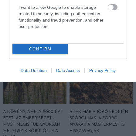
A TEQUILA TITKOS HŐSEI
A NÖVÉNYEK, AMELYEK NEM
I want to allow Google to enable storage
SZŐRÖS KIS ÉJSZAKAI
KÉRNEK ÚTLEVELET — ÉS A
related to security, including authentication
BEPORZÓK: DENEVÉREK
MELEGEDŐ KLÍMA MÉG
functionality and fraud prevention, and other
NÉLKÜL SZOMORÚBB LENNE
SEGÍTHET IS NEKIK
user protection.
A MEXIKÓI POHÁR
2026-06-26
2026-07-10
CONFIRM
Data Deletion
Data Access
Privacy Policy
A NÖVÉNY, AMELY 9000 ÉVE
A FÁK MÁR A JÖVŐ ERDEJÉN
ETETI AZ EMBERISÉGET –
SPÓROLNAK: A FORRÓ
MOST MÉGIS TÚL GYORSAN
NYARAK A MAGTERMÉST IS
MELEGSZIK KÖRÜLÖTTE A
VISSZAVÁGJÁK