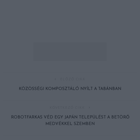
ELŐZŐ CIKK
KÖZÖSSÉGI KOMPOSZTÁLÓ NYÍLT A TABÁNBAN
KÖVETKEZŐ CIKK
ROBOTFARKAS VÉD EGY JAPÁN TELEPÜLÉST A BETÖRŐ
MEDVÉKKEL SZEMBEN