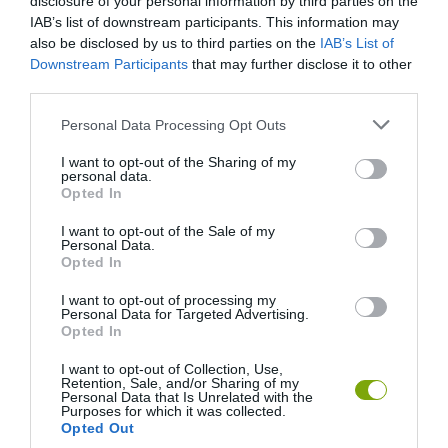
disclosure of your personal information by third parties on the
IAB’s list of downstream participants. This information may
also be disclosed by us to third parties on the
IAB’s List of
Downstream Participants
that may further disclose it to other
third parties.
Please note that this website/app uses one or more Google
Personal Data Processing Opt Outs
services and may gather and store information including but
not limited to your visit or usage behaviour. You may click to
I want to opt-out of the Sharing of my
personal data.
grant or deny consent to Google and its third-party tags to
A TERMÉSZET NEM SZERETI
A TUDÓSOK 262 ÚJ FAJT
Opted In
use your data for below specified purposes in below Google
AZ EGYHANGÚSÁGOT: A
NEVEZTEK MEG, ÉS A FÖLD
consent section.
I want to opt-out of the Sale of my
VÁLTOZATOS NÖVÉNYZET
MEGINT FINOMAN JELEZTE:
Personal Data.
ASZÁLY IDEJÉN IS OKOSABB
KORAI MÉG MINDENTUDÓNAK
Opted In
STRATÉGIA
HINNI MAGUNKAT
I want to opt-out of processing my
2026-07-31
2026-07-30
Personal Data for Targeted Advertising.
Opted In
I want to opt-out of Collection, Use,
Retention, Sale, and/or Sharing of my
Personal Data that Is Unrelated with the
Purposes for which it was collected.
Opted Out