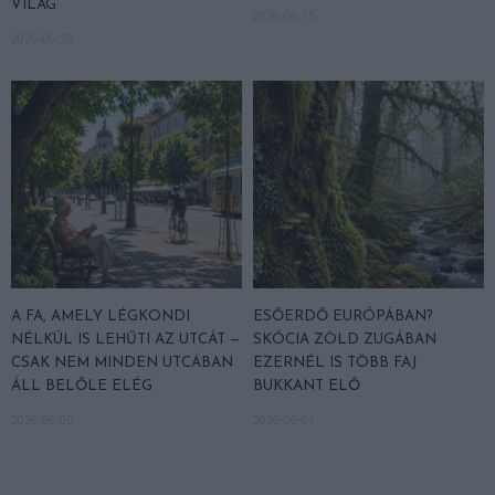
VILÁG
2026-06-15
2026-06-18
A FA, AMELY LÉGKONDI
ESŐERDŐ EURÓPÁBAN?
NÉLKÜL IS LEHŰTI AZ UTCÁT —
SKÓCIA ZÖLD ZUGÁBAN
CSAK NEM MINDEN UTCÁBAN
EZERNÉL IS TÖBB FAJ
ÁLL BELŐLE ELÉG
BUKKANT ELŐ
2026-06-05
2026-06-01