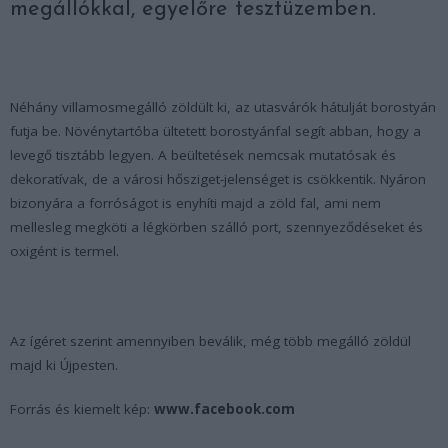
megállókkal, egyelőre tesztüzemben.
Néhány villamosmegálló zöldült ki, az utasvárók hátulját borostyán
futja be. Növénytartóba ültetett borostyánfal segít abban, hogy a
levegő tisztább legyen. A beültetések nemcsak mutatósak és
dekoratívak, de a városi hősziget-jelenséget is csökkentik. Nyáron
bizonyára a forróságot is enyhíti majd a zöld fal, ami nem
mellesleg megköti a légkörben szálló port, szennyeződéseket és
oxigént is termel.
Az ígéret szerint amennyiben beválik, még több megálló zöldül
majd ki Újpesten.
Forrás és kiemelt kép:
www.facebook.com