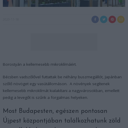
2020-11-18
Borostyán a kellemesebb mikroklímáért.
Bécsben vadszőlővel futtattak be néhány buszmegállót, Japánban
szőlő növöget egy vasútállomáson. A növények segítenek
kellemesebb mikroklímát kialakítani a nagyvárosokban, emellett
pedig a levegőt is szűrik a forgalmas helyeken.
Most Budapesten, egészen pontosan
Újpest központjában találkozhatunk zöld