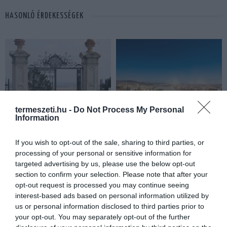
HASONLÓ ÉRDEKESSÉGEK
termeszeti.hu -
Do Not Process My Personal
Information
If you wish to opt-out of the sale, sharing to third parties, or
KIRÁNDULÁS PANNONHALMA
HŐKUPOLA MAGYARORSZÁG
processing of your personal or sensitive information for
KÖRNYÉKÉN: TERMÉSZET,
FELETT: MI EZ A LÁTHATATLAN
targeted advertising by us, please use the below opt-out
SZŐLŐ ÉS KOMLÓ
FEDŐ, ÉS MI TÖRTÉNIK
section to confirm your selection. Please note that after your
TALÁLKOZÁSA
ALATTA A TERMÉSZETTEL?
opt-out request is processed you may continue seeing
2026-08-04
2026-08-03
interest-based ads based on personal information utilized by
us or personal information disclosed to third parties prior to
your opt-out. You may separately opt-out of the further