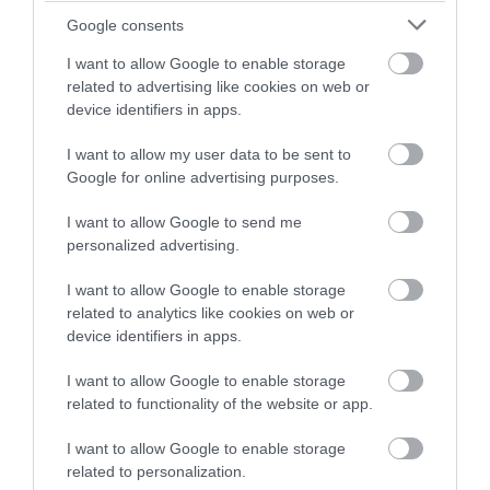
Google consents
I want to allow Google to enable storage
related to advertising like cookies on web or
device identifiers in apps.
A NÖVÉNYEK IS KÖLTÖZNEK
EGY ÖREG TÖLGY NEM CSAK
A KLÍMÁVAL: JÖNNEK AZ ÚJ
FA, HANEM TÁRSASHÁZ,
I want to allow my user data to be sent to
BETOLAKODÓK, CSAK NEM
ÉTTEREM ÉS MENEDÉK
Google for online advertising purposes.
BŐRÖNDDEL
EGYSZERRE
2026-07-24
2026-07-22
I want to allow Google to send me
personalized advertising.
I want to allow Google to enable storage
related to analytics like cookies on web or
device identifiers in apps.
I want to allow Google to enable storage
related to functionality of the website or app.
I want to allow Google to enable storage
related to personalization.