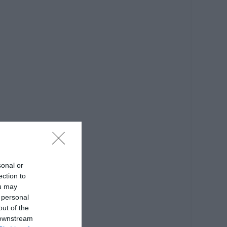
sonal or
ection to
ou may
 personal
out of the
 downstream