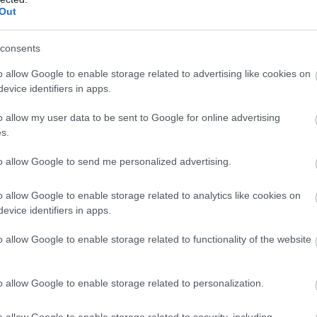
 nőnek, a Wadi Dawkah Ománban. Ebben a száraz völgyben a
Out
örzsek még mindig gyűjtik a fa nedvét. A fák az UNESCO
consents
o allow Google to enable storage related to advertising like cookies on
evice identifiers in apps.
o allow my user data to be sent to Google for online advertising
s.
to allow Google to send me personalized advertising.
o allow Google to enable storage related to analytics like cookies on
evice identifiers in apps.
o allow Google to enable storage related to functionality of the website
o allow Google to enable storage related to personalization.
o allow Google to enable storage related to security, including