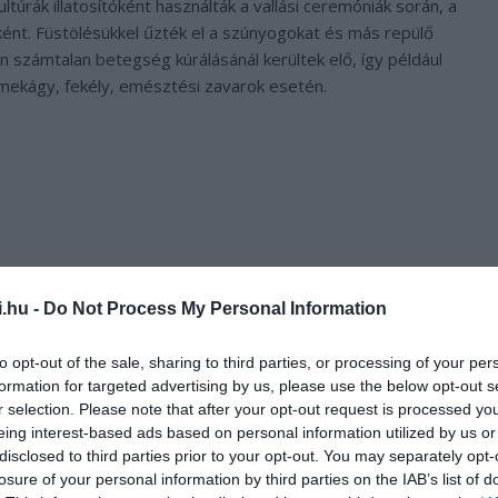
ltúrák illatosítóként használták a vallási ceremóniák során, a
nt. Füstölésükkel űzték el a szúnyogokat és más repülő
számtalan betegség kúrálásánál kerültek elő, így például
ekágy, fekély, emésztési zavarok esetén.
i.hu -
Do Not Process My Personal Information
to opt-out of the sale, sharing to third parties, or processing of your per
formation for targeted advertising by us, please use the below opt-out s
r selection. Please note that after your opt-out request is processed y
eing interest-based ads based on personal information utilized by us or
disclosed to third parties prior to your opt-out. You may separately opt-
losure of your personal information by third parties on the IAB’s list of