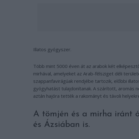
Illatos gyógyszer.
Több mint 5000 éven át az arabok két elképesztőe
mirhával, amelyeket az Arab-félsziget déli terület
szappanfavirágúak rendjébe tartozik, előbbi illat
gyógyhatást tulajdonítanak. A szárított, aromás 
aztán hajóra tették a rakományt és távoli helyekre
A tömjén és a mirha iránt ó
és Ázsiában is.