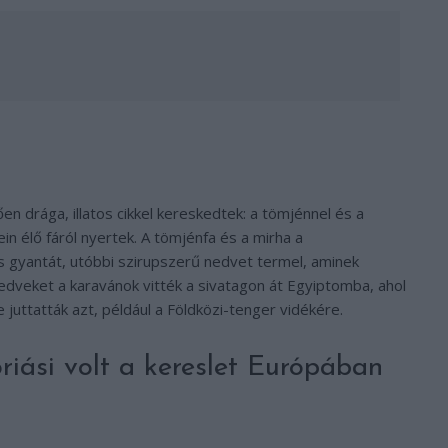
n drága, illatos cikkel kereskedtek: a tömjénnel és a
ein élő fáról nyertek. A tömjénfa és a mirha a
os gyantát, utóbbi szirupszerű nedvet termel, aminek
nedveket a karavánok vitték a sivatagon át Egyiptomba, ahol
 juttatták azt, például a Földközi-tenger vidékére.
riási volt a kereslet Európában