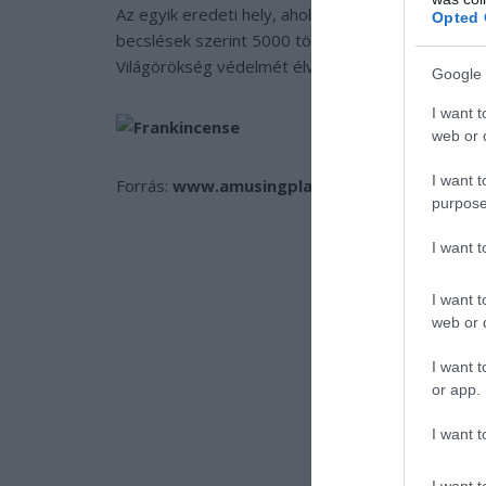
Az egyik eredeti hely, ahol még ma is tömjénfák
Opted 
becslések szerint 5000 tömjénfa nő, a helybeli t
Világörökség védelmét élvezik.
Google 
I want t
web or d
I want t
Forrás:
www.amusingplanet.com
purpose
I want 
I want t
web or d
I want t
or app.
I want t
I want t