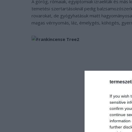
A görög, rómaiak, egyiptomiak izraeliták és más ku
temetési szertartásoknál pedig balzsamozószerké
rovarokat, de gyógyhatásuk miatt hagyományosan 
magas vérnyomás, láz, émelygés, köhögés, gyerm
termeszet
If you wish 
sensitive in
confirm you
continue se
information 
further disc