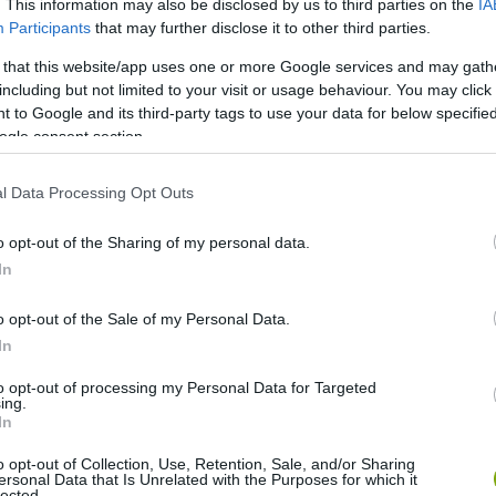
. This information may also be disclosed by us to third parties on the
IA
Participants
that may further disclose it to other third parties.
z i. sz. 4. század között élte
 that this website/app uses one or more Google services and may gath
including but not limited to your visit or usage behaviour. You may click 
ztében az arab kereskedők a
 to Google and its third-party tags to use your data for below specifi
 lettek.
ogle consent section.
l Data Processing Opt Outs
lkodó vallása, a hamvasztást a temetkezés vette át és
következtében csökkent a kereslet az illatos áruk iránt. Az
o opt-out of the Sharing of my personal data.
 útvonalak mentén lévő városok közül több elnéptelenedett.
In
o opt-out of the Sale of my Personal Data.
In
anyatlásnak indult, elsősorban a
to opt-out of processing my Personal Data for Targeted
ing.
zvészek, a legeltetés és a
In
o opt-out of Collection, Use, Retention, Sale, and/or Sharing
ersonal Data that Is Unrelated with the Purposes for which it
lected.