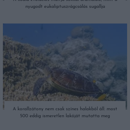
nyugodt eukaliptuszrágcsálás sugallja
A korallzátony nem csak színes halakból áll: most
500 eddig ismeretlen lakóját mutatta meg