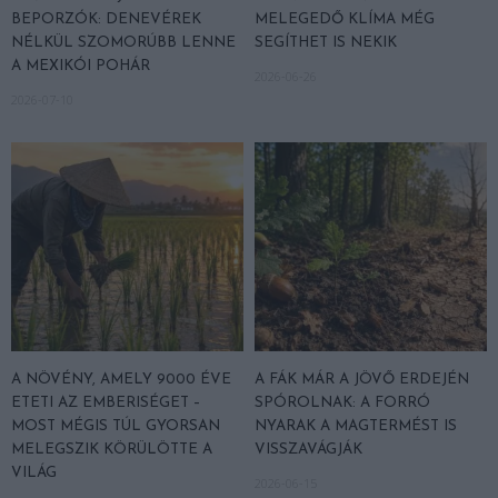
BEPORZÓK: DENEVÉREK
MELEGEDŐ KLÍMA MÉG
NÉLKÜL SZOMORÚBB LENNE
SEGÍTHET IS NEKIK
A MEXIKÓI POHÁR
2026-06-26
2026-07-10
A NÖVÉNY, AMELY 9000 ÉVE
A FÁK MÁR A JÖVŐ ERDEJÉN
ETETI AZ EMBERISÉGET –
SPÓROLNAK: A FORRÓ
MOST MÉGIS TÚL GYORSAN
NYARAK A MAGTERMÉST IS
MELEGSZIK KÖRÜLÖTTE A
VISSZAVÁGJÁK
VILÁG
2026-06-15