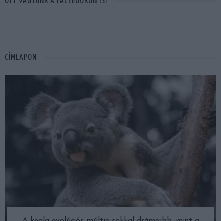
OTT VAGYUNK A FACEBOOKON IS!
CÍMLAPON
A koala evolúciós múltja sokkal drámaibb, mint a