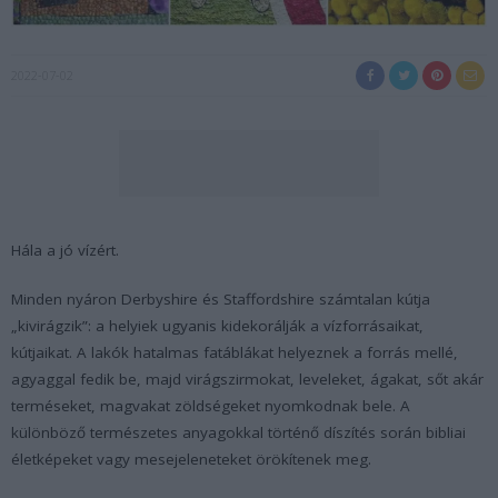
2022-07-02
Hála a jó vízért.
Minden nyáron Derbyshire és Staffordshire számtalan kútja
„kivirágzik”: a helyiek ugyanis kidekorálják a vízforrásaikat,
kútjaikat. A lakók hatalmas fatáblákat helyeznek a forrás mellé,
agyaggal fedik be, majd virágszirmokat, leveleket, ágakat, sőt akár
terméseket, magvakat zöldségeket nyomkodnak bele. A
különböző természetes anyagokkal történő díszítés során bibliai
életképeket vagy mesejeleneteket örökítenek meg.