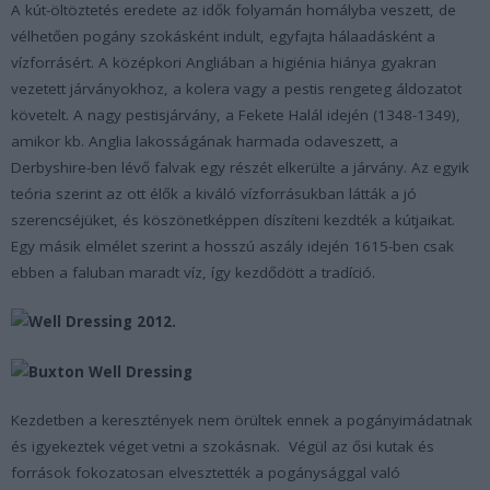
A kút-öltöztetés eredete az idők folyamán homályba veszett, de
vélhetően pogány szokásként indult, egyfajta hálaadásként a
vízforrásért. A középkori Angliában a higiénia hiánya gyakran
vezetett járványokhoz, a kolera vagy a pestis rengeteg áldozatot
követelt. A nagy pestisjárvány, a Fekete Halál idején (1348-1349),
amikor kb. Anglia lakosságának harmada odaveszett, a
Derbyshire-ben lévő falvak egy részét elkerülte a járvány. Az egyik
teória szerint az ott élők a kiváló vízforrásukban látták a jó
szerencséjüket, és köszönetképpen díszíteni kezdték a kútjaikat.
Egy másik elmélet szerint a hosszú aszály idején 1615-ben csak
ebben a faluban maradt víz, így kezdődött a tradíció.
Kezdetben a keresztények nem örültek ennek a pogányimádatnak
és igyekeztek véget vetni a szokásnak. Végül az ősi kutak és
források fokozatosan elvesztették a pogánysággal való