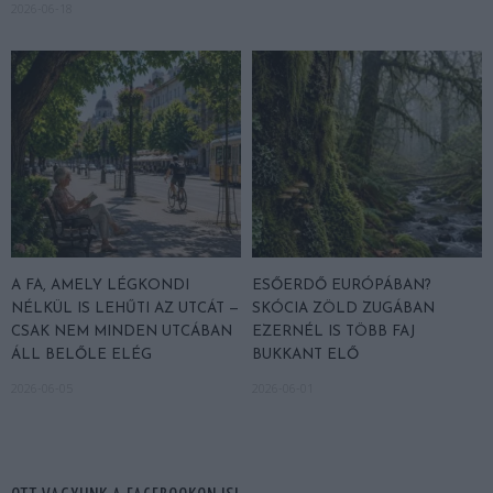
2026-06-18
A FA, AMELY LÉGKONDI
ESŐERDŐ EURÓPÁBAN?
NÉLKÜL IS LEHŰTI AZ UTCÁT —
SKÓCIA ZÖLD ZUGÁBAN
CSAK NEM MINDEN UTCÁBAN
EZERNÉL IS TÖBB FAJ
ÁLL BELŐLE ELÉG
BUKKANT ELŐ
2026-06-05
2026-06-01