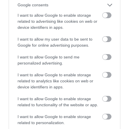
Google consents
I want to allow Google to enable storage
related to advertising like cookies on web or
device identifiers in apps.
I want to allow my user data to be sent to
Google for online advertising purposes.
A TERMÉSZET NEM SZERETI
A TUDÓSOK 262 ÚJ FAJT
AZ EGYHANGÚSÁGOT: A
NEVEZTEK MEG, ÉS A FÖLD
I want to allow Google to send me
VÁLTOZATOS NÖVÉNYZET
MEGINT FINOMAN JELEZTE:
personalized advertising.
ASZÁLY IDEJÉN IS OKOSABB
KORAI MÉG MINDENTUDÓNAK
STRATÉGIA
HINNI MAGUNKAT
I want to allow Google to enable storage
2026-07-31
2026-07-30
related to analytics like cookies on web or
device identifiers in apps.
I want to allow Google to enable storage
related to functionality of the website or app.
I want to allow Google to enable storage
related to personalization.