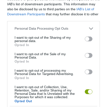
HASONLÓ ÉRDEKESSÉGEK
IAB’s list of downstream participants. This information may
also be disclosed by us to third parties on the
IAB’s List of
Downstream Participants
that may further disclose it to other
third parties.
Please note that this website/app uses one or more Google
Personal Data Processing Opt Outs
services and may gather and store information including but
not limited to your visit or usage behaviour. You may click to
I want to opt-out of the Sharing of my
personal data.
grant or deny consent to Google and its third-party tags to
Opted In
use your data for below specified purposes in below Google
consent section.
I want to opt-out of the Sale of my
Personal Data.
Opted In
KIRÁNDULÁS PANNONHALMA
HŐKUPOLA MAGYARORSZÁG
KÖRNYÉKÉN: TERMÉSZET,
FELETT: MI EZ A LÁTHATATLAN
I want to opt-out of processing my
SZŐLŐ ÉS KOMLÓ
FEDŐ, ÉS MI TÖRTÉNIK
Personal Data for Targeted Advertising.
Opted In
TALÁLKOZÁSA
ALATTA A TERMÉSZETTEL?
2026-08-04
2026-08-03
I want to opt-out of Collection, Use,
Retention, Sale, and/or Sharing of my
Personal Data that Is Unrelated with the
Purposes for which it was collected.
Opted Out