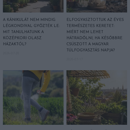
A KÁNIKULÁT NEM MINDIG
ELFOGYASZTOTTUK AZ ÉVES
LÉGKONDIVAL GYŐZTÉK LE:
TERMÉSZETES KERETET:
MIT TANULHATUNK A
MIÉRT NEM LEHET
KÖZÉPKORI OLASZ
HÁTRADŐLNI, HA KÉSŐBBRE
HÁZAKTÓL?
CSÚSZOTT A MAGYAR
TÚLFOGYASZTÁS NAPJA?
2026-07-20
2026-07-17