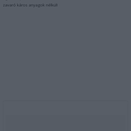
zavaró káros anyagok nélkül!