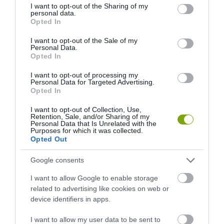
not limited to your visit or usage behaviour. You may click to
I want to opt-out of the Sharing of my
KIRÁNDULÁS A
KIRÁNDULÁS PANNONHALMA
personal data.
grant or deny consent to Google and its third-party tags to
PANNONHALMI
KÖRNYÉKÉN: TERMÉSZET,
Opted In
use your data for below specified purposes in below Google
ARBORÉTUMBA
SZŐLŐ ÉS KOMLÓ
consent section.
TALÁLKOZÁSA
I want to opt-out of the Sale of my
2026-08-04
Personal Data.
2026-08-04
Opted In
I want to opt-out of processing my
Personal Data for Targeted Advertising.
Opted In
I want to opt-out of Collection, Use,
Retention, Sale, and/or Sharing of my
Personal Data that Is Unrelated with the
Purposes for which it was collected.
Opted Out
Google consents
I want to allow Google to enable storage
KIRÁNDULÁS A
KIRÁNDULÁS A
related to advertising like cookies on web or
PANNONHALMI
PANNONHALMI FŐAPÁTSÁG
device identifiers in apps.
GYÓGYNÖVÉNYKERTBE ÉS
PINCÉSZETÉBE
ILLATMÚZEUMBA
2026-08-04
I want to allow my user data to be sent to