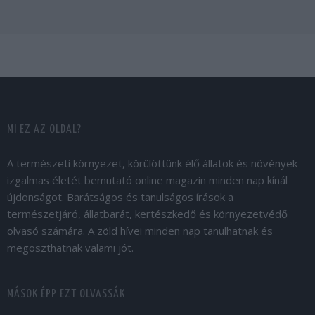
MI EZ AZ OLDAL?
A természeti környezet, körülöttünk élő állatok és növények
izgalmas életét bemutató online magazin minden nap kínál
újdonságot. Barátságos és tanulságos írások a
természetjáró, állatbarát, kertészkedő és környezetvédő
olvasó számára. A zöld hívei minden nap tanulhatnak és
megoszthatnak valami jót.
MÁSOK ÉPP EZT OLVASSÁK