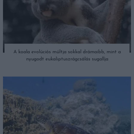
A koala evolúciós múltja sokkal drámaibb, mint a
nyugodt eukaliptuszrágcsálás sugallja