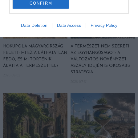
CONFIRM
Data Deletion
Data Access
Privacy Policy
HŐKUPOLA MAGYARORSZÁG
A TERMÉSZET NEM SZERETI
FELETT: MI EZ A LÁTHATATLAN
AZ EGYHANGÚSÁGOT: A
FEDŐ, ÉS MI TÖRTÉNIK
VÁLTOZATOS NÖVÉNYZET
ALATTA A TERMÉSZETTEL?
ASZÁLY IDEJÉN IS OKOSABB
STRATÉGIA
2026-08-03
2026-07-31