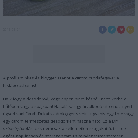
2016-05-24
A profi sminkes és blogger szerint a citrom csodafegyver a
testápolásban is!
Ha kifogy a dezodorod, vagy éppen nincs kéznél, nézz körbe a
hűtőben vagy a spájzban! Ha találsz egy árválkodó citromot, nyert
ügyed van! Farah Dukai sztárblogger szerint ugyanis egy lime vagy
egy citrom természetes dezodorként használható. Ez a DIY
szépségápolási cikk nemcsak a kellemetlen szagokat űzi el, de
egész nap frissen és szárazon tart. És mindez természetesen,