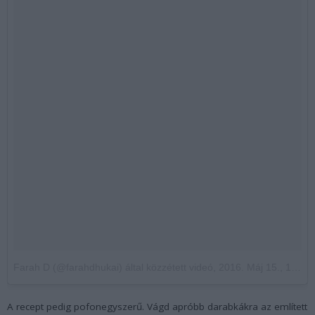
Farah D (@farahdhukai) által közzétett videó
,
2016. Máj 15., 18:02 PDT
A recept pedig pofonegyszerű. Vágd apróbb darabkákra az említett