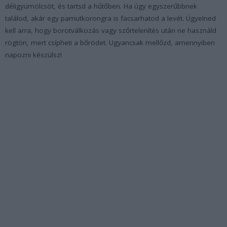
déligyümölcsöt, és tartsd a hűtőben. Ha úgy egyszerűbbnek
találod, akár egy pamutkorongra is facsarhatod a levét. Ügyelned
kell arra, hogy borotválkozás vagy szőrtelenítés után ne használd
rögtön, mert csípheti a bőrödet. Ugyancsak mellőzd, amennyiben
napozni készülsz!