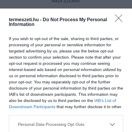
NASA SZERINT
KÖVETKEZŐ CIKK
termeszeti.hu -
Do Not Process My Personal
Information
10 GYÖNYÖRŰ NÖVÉNY, AMELY A BRIT KIRÁLYI CSALÁDRÓL
KAPTA A NEVÉT
If you wish to opt-out of the sale, sharing to third parties, or
processing of your personal or sensitive information for
targeted advertising by us, please use the below opt-out
section to confirm your selection. Please note that after your
HASONLÓ ÉRDEKESSÉGEK
opt-out request is processed you may continue seeing
interest-based ads based on personal information utilized by
us or personal information disclosed to third parties prior to
your opt-out. You may separately opt-out of the further
disclosure of your personal information by third parties on the
IAB’s list of downstream participants. This information may
also be disclosed by us to third parties on the
IAB’s List of
Downstream Participants
that may further disclose it to other
third parties.
Please note that this website/app uses one or more Google
Personal Data Processing Opt Outs
services and may gather and store information including but